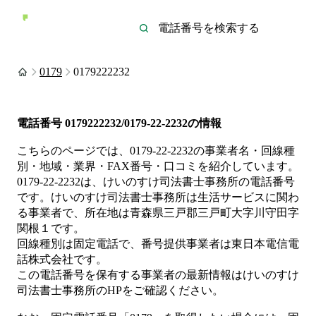
0179
0179222232
電話番号
0179222232/0179-22-2232
の情報
こちらのページでは、
0179-22-2232
の事業者名・回線種
別・地域・業界・FAX番号・口コミを紹介しています。
0179-22-2232
は、
けいのすけ司法書士事務所
の電話番号
です。
けいのすけ司法書士事務所は
生活サービス
に関わ
る事業者
で、所在地は青森県三戸郡三戸町大字川守田字
関根１
です。
回線種別は
固定電話
で、番号提供事業者は
東日本電信電
話株式会社
です。
この電話番号を保有する事業者の最新情報は
けいのすけ
司法書士事務所
のHP
をご確認ください。