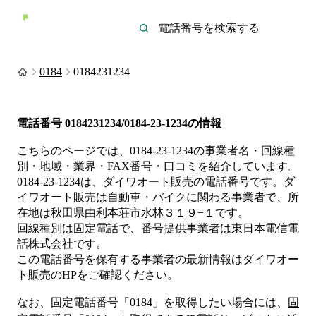
0184
0184231234
電話番号
0184231234/0184-23-1234
の情報
こちらのページでは、
0184-23-1234
の事業者名・回線種
別・地域・業界・FAX番号・口コミを紹介しています。
0184-23-1234
は、
ダイワオート販売
の電話番号です。
ダ
イワオート販売は
自動車・バイク
に関わる事業者
で、所
在地は秋田県由利本荘市水林３１９−１
です。
回線種別は
固定電話
で、番号提供事業者は
東日本電信電
話株式会社
です。
この電話番号を保有する事業者の最新情報は
ダイワオー
ト販売
のHP
をご確認ください。
なお、固定電話番号「
0184
」を取得したい場合には、
固