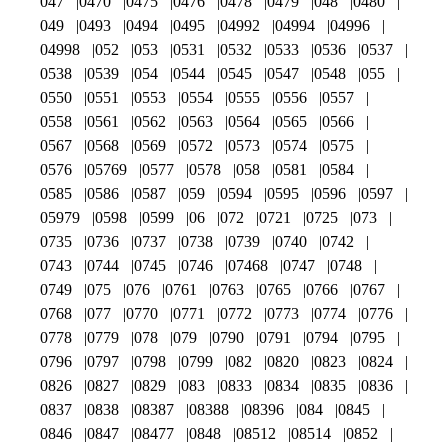
047
0470
0475
0476
0478
0479
048
0480
049
0493
0494
0495
04992
04994
04996
04998
052
053
0531
0532
0533
0536
0537
0538
0539
054
0544
0545
0547
0548
055
0550
0551
0553
0554
0555
0556
0557
0558
0561
0562
0563
0564
0565
0566
0567
0568
0569
0572
0573
0574
0575
0576
05769
0577
0578
058
0581
0584
0585
0586
0587
059
0594
0595
0596
0597
05979
0598
0599
06
072
0721
0725
073
0735
0736
0737
0738
0739
0740
0742
0743
0744
0745
0746
07468
0747
0748
0749
075
076
0761
0763
0765
0766
0767
0768
077
0770
0771
0772
0773
0774
0776
0778
0779
078
079
0790
0791
0794
0795
0796
0797
0798
0799
082
0820
0823
0824
0826
0827
0829
083
0833
0834
0835
0836
0837
0838
08387
08388
08396
084
0845
0846
0847
08477
0848
08512
08514
0852