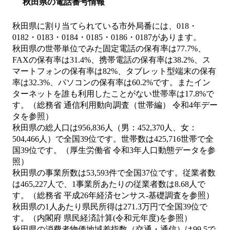
秋田県の電話番号情報
秋田県に割り当てられている市外局番には、018・
0182・0183・0184・0185・0186・0187があります。
秋田県の世帯単位でみた固定電話の保有率は77.7%、
FAXの保有率は31.4%、携帯電話の保有率は38.2%、ス
マートフォンの保有率は82%、タブレット型端末の保有
率は32.3%、パソコンの保有率は60.2%です。またイン
ターネットを誰も利用したことがない世帯率は17.8%で
す。（総務省 通信利用動向調査（世帯編） 令和4年デー
タを参照）
秋田県の総人口は956,836人（男：452,370人、女：
504,466人）で全国39位です。世帯数は425,716世帯で全
国39位です。（厚生労働省 令和3年人口動態データを参
照）
秋田県の事業所数は53,593件で全国37位です。従業者数
は465,227人で、1事業所あたりの従業者数は8.68人で
す。（総務省 平成26年経済センサス‐基礎調査を参照）
秋田県の1人あたり県民所得は271.3万円で全国39位で
す。（内閣府 県民経済計算(令和元年度)を参照）
秋田県の消費者物価地域差指数（交通・通信）は99.5で