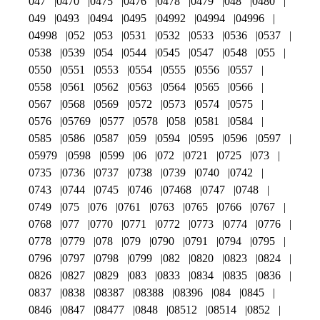
047
0470
0475
0476
0478
0479
048
0480
049
0493
0494
0495
04992
04994
04996
04998
052
053
0531
0532
0533
0536
0537
0538
0539
054
0544
0545
0547
0548
055
0550
0551
0553
0554
0555
0556
0557
0558
0561
0562
0563
0564
0565
0566
0567
0568
0569
0572
0573
0574
0575
0576
05769
0577
0578
058
0581
0584
0585
0586
0587
059
0594
0595
0596
0597
05979
0598
0599
06
072
0721
0725
073
0735
0736
0737
0738
0739
0740
0742
0743
0744
0745
0746
07468
0747
0748
0749
075
076
0761
0763
0765
0766
0767
0768
077
0770
0771
0772
0773
0774
0776
0778
0779
078
079
0790
0791
0794
0795
0796
0797
0798
0799
082
0820
0823
0824
0826
0827
0829
083
0833
0834
0835
0836
0837
0838
08387
08388
08396
084
0845
0846
0847
08477
0848
08512
08514
0852