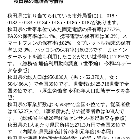
秋田県の電話番号情報
秋田県に割り当てられている市外局番には、018・
0182・0183・0184・0185・0186・0187があります。
秋田県の世帯単位でみた固定電話の保有率は77.7%、
FAXの保有率は31.4%、携帯電話の保有率は38.2%、ス
マートフォンの保有率は82%、タブレット型端末の保有
率は32.3%、パソコンの保有率は60.2%です。またイン
ターネットを誰も利用したことがない世帯率は17.8%で
す。（総務省 通信利用動向調査（世帯編） 令和4年デー
タを参照）
秋田県の総人口は956,836人（男：452,370人、女：
504,466人）で全国39位です。世帯数は425,716世帯で全
国39位です。（厚生労働省 令和3年人口動態データを参
照）
秋田県の事業所数は53,593件で全国37位です。従業者数
は465,227人で、1事業所あたりの従業者数は8.68人で
す。（総務省 平成26年経済センサス‐基礎調査を参照）
秋田県の1人あたり県民所得は271.3万円で全国39位で
す。（内閣府 県民経済計算(令和元年度)を参照）
秋田県の消費者物価地域差指数（交通・通信）は99.5で