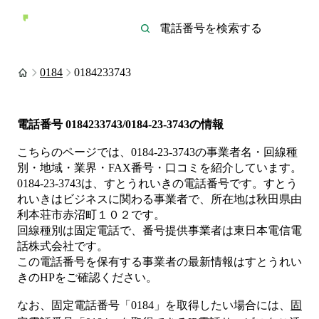
0184
0184233743
電話番号
0184233743/0184-23-3743
の情報
こちらのページでは、
0184-23-3743
の事業者名・回線種
別・地域・業界・FAX番号・口コミを紹介しています。
0184-23-3743
は、
すとうれいき
の電話番号です。
すとう
れいきは
ビジネス
に関わる事業者
で、所在地は秋田県由
利本荘市赤沼町１０２
です。
回線種別は
固定電話
で、番号提供事業者は
東日本電信電
話株式会社
です。
この電話番号を保有する事業者の最新情報は
すとうれい
き
のHP
をご確認ください。
なお、固定電話番号「
0184
」を取得したい場合には、
固