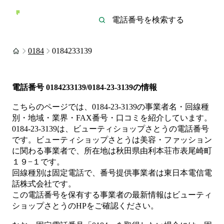
0184
0184233139
電話番号
0184233139/0184-23-3139
の情報
こちらのページでは、
0184-23-3139
の事業者名・回線種
別・地域・業界・FAX番号・口コミを紹介しています。
0184-23-3139
は、
ビューティショップさとう
の電話番号
です。
ビューティショップさとうは
美容・ファッション
に関わる事業者
で、所在地は秋田県由利本荘市表尾崎町
１９−１
です。
回線種別は
固定電話
で、番号提供事業者は
東日本電信電
話株式会社
です。
この電話番号を保有する事業者の最新情報は
ビューティ
ショップさとう
のHP
をご確認ください。