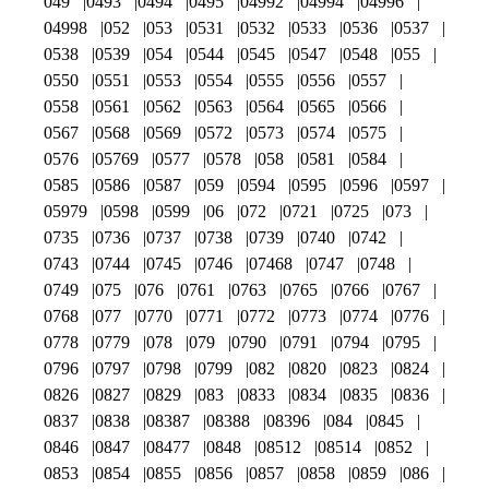
049
0493
0494
0495
04992
04994
04996
04998
052
053
0531
0532
0533
0536
0537
0538
0539
054
0544
0545
0547
0548
055
0550
0551
0553
0554
0555
0556
0557
0558
0561
0562
0563
0564
0565
0566
0567
0568
0569
0572
0573
0574
0575
0576
05769
0577
0578
058
0581
0584
0585
0586
0587
059
0594
0595
0596
0597
05979
0598
0599
06
072
0721
0725
073
0735
0736
0737
0738
0739
0740
0742
0743
0744
0745
0746
07468
0747
0748
0749
075
076
0761
0763
0765
0766
0767
0768
077
0770
0771
0772
0773
0774
0776
0778
0779
078
079
0790
0791
0794
0795
0796
0797
0798
0799
082
0820
0823
0824
0826
0827
0829
083
0833
0834
0835
0836
0837
0838
08387
08388
08396
084
0845
0846
0847
08477
0848
08512
08514
0852
0853
0854
0855
0856
0857
0858
0859
086