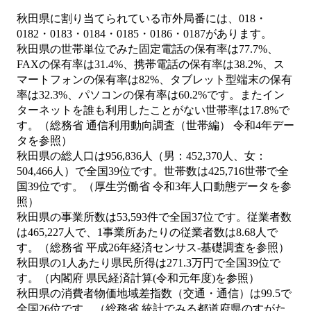
秋田県に割り当てられている市外局番には、018・
0182・0183・0184・0185・0186・0187があります。
秋田県の世帯単位でみた固定電話の保有率は77.7%、
FAXの保有率は31.4%、携帯電話の保有率は38.2%、ス
マートフォンの保有率は82%、タブレット型端末の保有
率は32.3%、パソコンの保有率は60.2%です。またイン
ターネットを誰も利用したことがない世帯率は17.8%で
す。（総務省 通信利用動向調査（世帯編） 令和4年デー
タを参照）
秋田県の総人口は956,836人（男：452,370人、女：
504,466人）で全国39位です。世帯数は425,716世帯で全
国39位です。（厚生労働省 令和3年人口動態データを参
照）
秋田県の事業所数は53,593件で全国37位です。従業者数
は465,227人で、1事業所あたりの従業者数は8.68人で
す。（総務省 平成26年経済センサス‐基礎調査を参照）
秋田県の1人あたり県民所得は271.3万円で全国39位で
す。（内閣府 県民経済計算(令和元年度)を参照）
秋田県の消費者物価地域差指数（交通・通信）は99.5で
全国26位です。（総務省 統計でみる都道府県のすがた