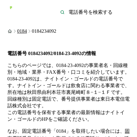
0184
0184234092
電話番号
0184234092/0184-23-4092
の情報
こちらのページでは、
0184-23-4092
の事業者名・回線種
別・地域・業界・FAX番号・口コミを紹介しています。
0184-23-4092
は、
ナイトイン・ゴールド
の電話番号で
す。
ナイトイン・ゴールドは
飲食店
に関わる事業者
で、
所在地は秋田県由利本荘市裏尾崎町８−１−１Ｆ
です。
回線種別は
固定電話
で、番号提供事業者は
東日本電信電
話株式会社
です。
この電話番号を保有する事業者の最新情報は
ナイトイ
ン・ゴールド
のHP
をご確認ください。
なお、固定電話番号「
0184
」を取得したい場合には、
固