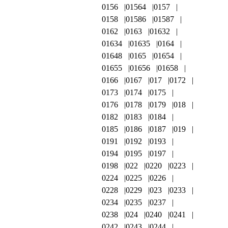
0156
01564
0157
0158
01586
01587
0162
0163
01632
01634
01635
0164
01648
0165
01654
01655
01656
01658
0166
0167
017
0172
0173
0174
0175
0176
0178
0179
018
0182
0183
0184
0185
0186
0187
019
0191
0192
0193
0194
0195
0197
0198
022
0220
0223
0224
0225
0226
0228
0229
023
0233
0234
0235
0237
0238
024
0240
0241
0242
0243
0244