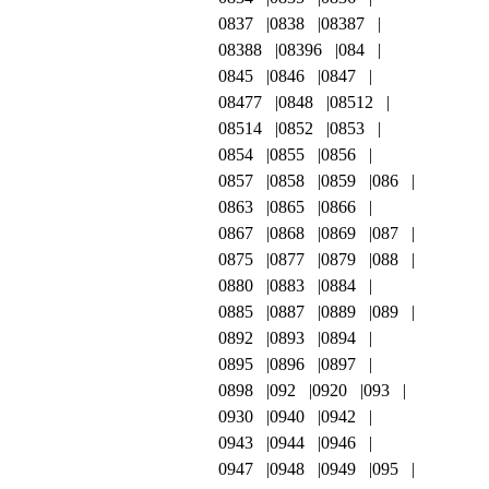
0837
0838
08387
08388
08396
084
0845
0846
0847
08477
0848
08512
08514
0852
0853
0854
0855
0856
0857
0858
0859
086
0863
0865
0866
0867
0868
0869
087
0875
0877
0879
088
0880
0883
0884
0885
0887
0889
089
0892
0893
0894
0895
0896
0897
0898
092
0920
093
0930
0940
0942
0943
0944
0946
0947
0948
0949
095