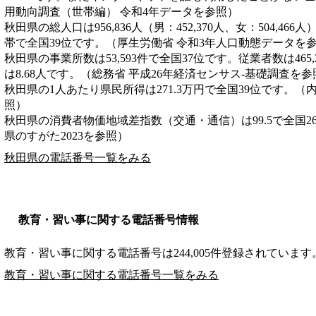
用動向調査（世帯編） 令和4年データを参照）
秋田県の総人口は956,836人（男：452,370人、女：504,466
帯で全国39位です。（厚生労働省 令和3年人口動態データを
秋田県の事業所数は53,593件で全国37位です。従業者数は465
は8.68人です。（総務省 平成26年経済センサス‐基礎調査を参
秋田県の1人あたり県民所得は271.3万円で全国39位です。（
照）
秋田県の消費者物価地域差指数（交通・通信）は99.5で全国2
県のすがた2023を参照）
秋田県の電話番号一覧をみる
教育・習い事に関する電話番号情報
教育・習い事に関する電話番号は244,005件登録されています
教育・習い事に関する電話番号一覧をみる