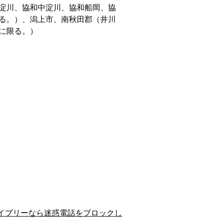
淀川、協和中淀川、協和船岡、協
る。）、潟上市、南秋田郡（井川
に限る。）
イブリーなら迷惑電話をブロックし