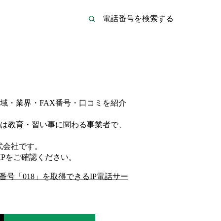
域・業界・FAX番号・口コミを紹介
は
教育・習い事
に関わる事業者
で、
式会社
です。
P
をご確認ください。
番号「
018
」を取得できるIP電話サー