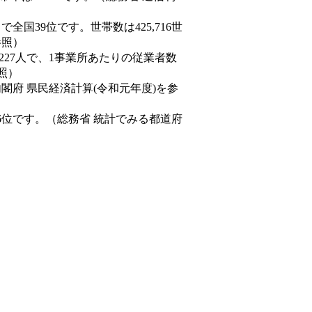
人）で全国39位です。世帯数は425,716世
参照）
,227人で、1事業所あたりの従業者数
照）
内閣府 県民経済計算(令和元年度)を参
6位です。（総務省 統計でみる都道府
。