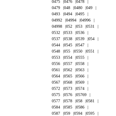
0475
0476
0478
0479
048
0480
049
0493
0494
0495
04992
04994
04996
04998
052
053
0531
0532
0533
0536
0537
0538
0539
054
0544
0545
0547
0548
055
0550
0551
0553
0554
0555
0556
0557
0558
0561
0562
0563
0564
0565
0566
0567
0568
0569
0572
0573
0574
0575
0576
05769
0577
0578
058
0581
0584
0585
0586
0587
059
0594
0595