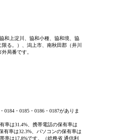
協和上淀川、協和小種、協和境、協
に限る。）、潟上市、南秋田郡（井川
市外局番です。
84・0185・0186・0187がありま
有率は31.4%、携帯電話の保有率は
保有率は32.3%、パソコンの保有率は
率は17.8%です。（総務省 通信利