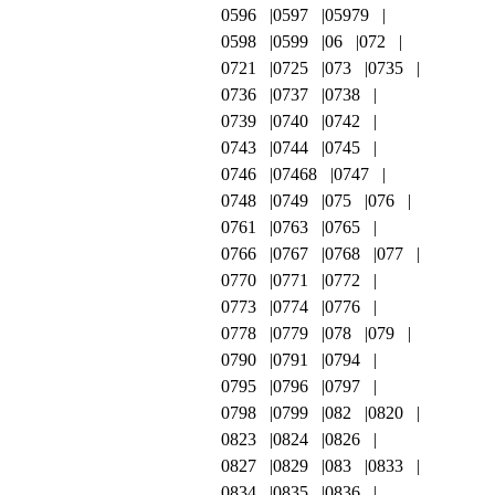
0596
0597
05979
0598
0599
06
072
0721
0725
073
0735
0736
0737
0738
0739
0740
0742
0743
0744
0745
0746
07468
0747
0748
0749
075
076
0761
0763
0765
0766
0767
0768
077
0770
0771
0772
0773
0774
0776
0778
0779
078
079
0790
0791
0794
0795
0796
0797
0798
0799
082
0820
0823
0824
0826
0827
0829
083
0833
0834
0835
0836