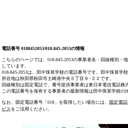
電話番号
0188452053/018-845-2053
の情報
こちらのページでは、
018-845-2053
の事業者名・回線種別・地
しています。
018-845-2053
は、
田中珠算学校
の電話番号です。
田中珠算学校
所在地は秋田県秋田市土崎港中央５丁目９−２２
です。
回線種別は
固定電話
で、番号提供事業者は
東日本電信電話株
この電話番号を保有する事業者の最新情報は
田中珠算学校
のH
なお、固定電話番号「
018
」を取得したい場合には、
固定電話
ビス
をご活用ください。