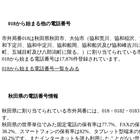
018から始まる他の電話番号
市外局番
018
は
秋田県秋田市、大仙市（協和荒川、協和稲沢、
和下淀川、協和中淀川、協和船岡、協和船沢及び協和峰吉川
町、五城目町及び八郎潟町に限る。）
に割り当てられている
018から始まる電話番号は17,876件登録されています。
018から始まる電話番号一覧をみる
秋田県の電話番号情報
秋田県に割り当てられている市外局番には、018・0182・0183・01
す。
秋田県の世帯単位でみた固定電話の保有率は77.7%、FAXの保
38.2%、スマートフォンの保有率は82%、タブレット型端末の
60.2%です。またインターネットを誰も利用したことがない世帯