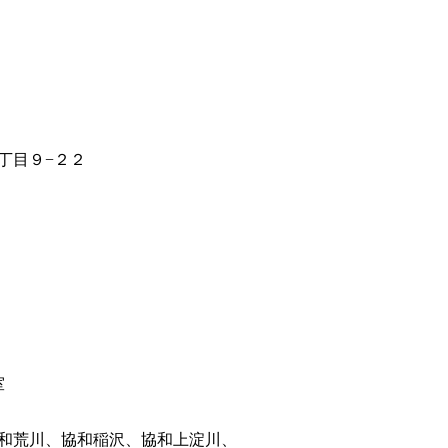
丁目９−２２
室
和荒川、協和稲沢、協和上淀川、