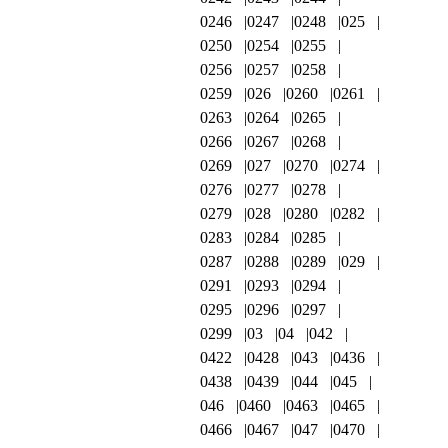
0246
0247
0248
025
0250
0254
0255
0256
0257
0258
0259
026
0260
0261
0263
0264
0265
0266
0267
0268
0269
027
0270
0274
0276
0277
0278
0279
028
0280
0282
0283
0284
0285
0287
0288
0289
029
0291
0293
0294
0295
0296
0297
0299
03
04
042
0422
0428
043
0436
0438
0439
044
045
046
0460
0463
0465
0466
0467
047
0470