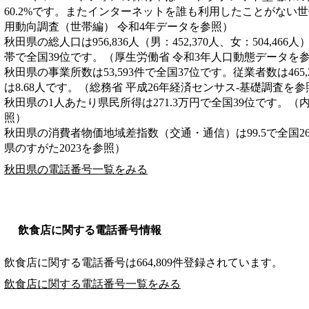
60.2%です。またインターネットを誰も利用したことがない世帯
用動向調査（世帯編） 令和4年データを参照）
秋田県の総人口は956,836人（男：452,370人、女：504,466
帯で全国39位です。（厚生労働省 令和3年人口動態データを
秋田県の事業所数は53,593件で全国37位です。従業者数は465
は8.68人です。（総務省 平成26年経済センサス‐基礎調査を参
秋田県の1人あたり県民所得は271.3万円で全国39位です。（
照）
秋田県の消費者物価地域差指数（交通・通信）は99.5で全国2
県のすがた2023を参照）
秋田県の電話番号一覧をみる
飲食店に関する電話番号情報
飲食店に関する電話番号は664,809件登録されています。
飲食店に関する電話番号一覧をみる