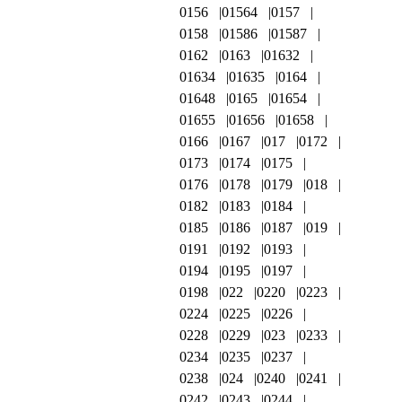
0156
01564
0157
0158
01586
01587
0162
0163
01632
01634
01635
0164
01648
0165
01654
01655
01656
01658
0166
0167
017
0172
0173
0174
0175
0176
0178
0179
018
0182
0183
0184
0185
0186
0187
019
0191
0192
0193
0194
0195
0197
0198
022
0220
0223
0224
0225
0226
0228
0229
023
0233
0234
0235
0237
0238
024
0240
0241
0242
0243
0244