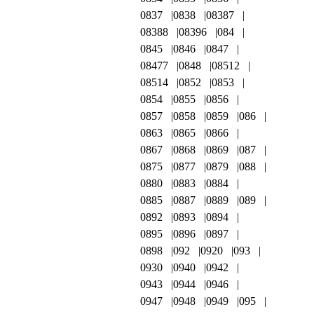
0837
0838
08387
08388
08396
084
0845
0846
0847
08477
0848
08512
08514
0852
0853
0854
0855
0856
0857
0858
0859
086
0863
0865
0866
0867
0868
0869
087
0875
0877
0879
088
0880
0883
0884
0885
0887
0889
089
0892
0893
0894
0895
0896
0897
0898
092
0920
093
0930
0940
0942
0943
0944
0946
0947
0948
0949
095