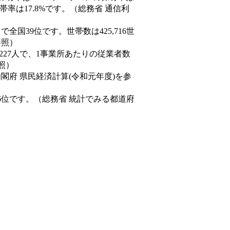
率は17.8%です。（総務省 通信利
人）で全国39位です。世帯数は425,716世
参照）
,227人で、1事業所あたりの従業者数
照）
内閣府 県民経済計算(令和元年度)を参
6位です。（総務省 統計でみる都道府