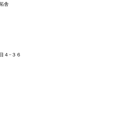
拓舎
目４−３６