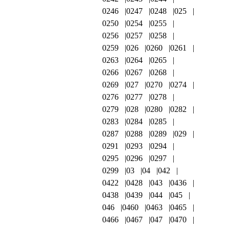
0246
0247
0248
025
0250
0254
0255
0256
0257
0258
0259
026
0260
0261
0263
0264
0265
0266
0267
0268
0269
027
0270
0274
0276
0277
0278
0279
028
0280
0282
0283
0284
0285
0287
0288
0289
029
0291
0293
0294
0295
0296
0297
0299
03
04
042
0422
0428
043
0436
0438
0439
044
045
046
0460
0463
0465
0466
0467
047
0470