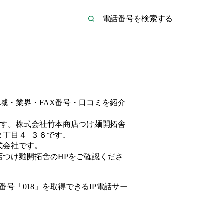
域・業界・FAX番号・口コミを紹介
す。
株式会社竹本商店つけ麺開拓舎
２丁目４−３６
です。
式会社
です。
店つけ麺開拓舎
のHP
をご確認くださ
番号「
018
」を取得できるIP電話サー