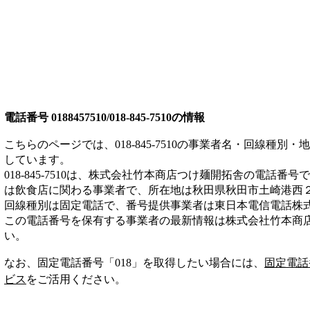
電話番号
0188457510/018-845-7510
の情報
こちらのページでは、
018-845-7510
の事業者名・回線種別・地
しています。
018-845-7510
は、
株式会社竹本商店つけ麺開拓舎
の電話番号で
は
飲食店
に関わる事業者
で、所在地は秋田県秋田市土崎港西
回線種別は
固定電話
で、番号提供事業者は
東日本電信電話株
この電話番号を保有する事業者の最新情報は
株式会社竹本商
い。
なお、固定電話番号「
018
」を取得したい場合には、
固定電話
ビス
をご活用ください。