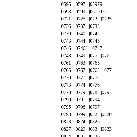
0596
0597
05979
0598
0599
06
072
0721
0725
073
0735
0736
0737
0738
0739
0740
0742
0743
0744
0745
0746
07468
0747
0748
0749
075
076
0761
0763
0765
0766
0767
0768
077
0770
0771
0772
0773
0774
0776
0778
0779
078
079
0790
0791
0794
0795
0796
0797
0798
0799
082
0820
0823
0824
0826
0827
0829
083
0833
0834
0835
0836