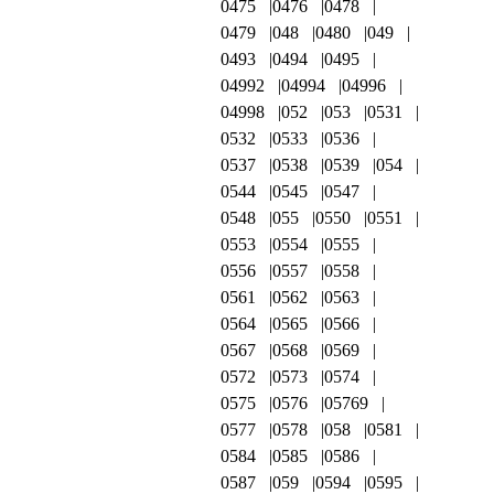
0475
0476
0478
0479
048
0480
049
0493
0494
0495
04992
04994
04996
04998
052
053
0531
0532
0533
0536
0537
0538
0539
054
0544
0545
0547
0548
055
0550
0551
0553
0554
0555
0556
0557
0558
0561
0562
0563
0564
0565
0566
0567
0568
0569
0572
0573
0574
0575
0576
05769
0577
0578
058
0581
0584
0585
0586
0587
059
0594
0595