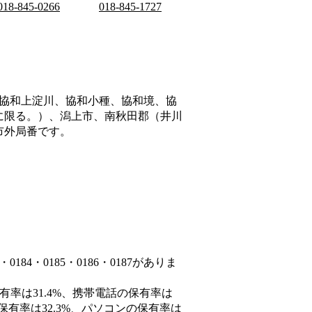
018-845-0266
018-845-1727
協和上淀川、協和小種、協和境、協
に限る。）、潟上市、南秋田郡（井川
市外局番です。
84・0185・0186・0187がありま
有率は31.4%、携帯電話の保有率は
保有率は32.3%、パソコンの保有率は