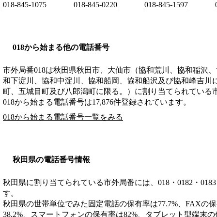
018-845-1075
018-845-0220
018-845-1597
018から始まる他の電話番号
市外局番
018
は
秋田県秋田市、大仙市（協和荒川、協和稲沢、
和下淀川、協和中淀川、協和船岡、協和船沢及び協和峰吉川
町、五城目町及び八郎潟町に限る。）
に割り当てられている
018から始まる電話番号は17,876件登録されています。
018から始まる電話番号一覧をみる
秋田県の電話番号情報
秋田県に割り当てられている市外局番には、018・0182・0183・01
す。
秋田県の世帯単位でみた固定電話の保有率は77.7%、FAXの保
38.2%、スマートフォンの保有率は82%、タブレット型端末の