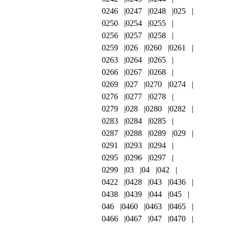
0246
0247
0248
025
0250
0254
0255
0256
0257
0258
0259
026
0260
0261
0263
0264
0265
0266
0267
0268
0269
027
0270
0274
0276
0277
0278
0279
028
0280
0282
0283
0284
0285
0287
0288
0289
029
0291
0293
0294
0295
0296
0297
0299
03
04
042
0422
0428
043
0436
0438
0439
044
045
046
0460
0463
0465
0466
0467
047
0470