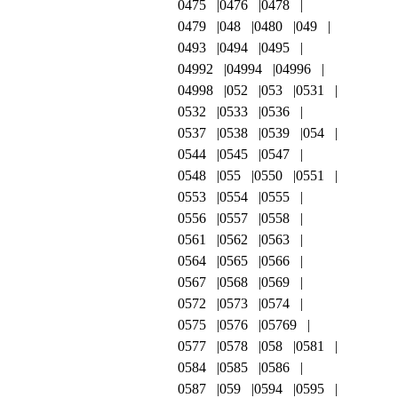
0475
0476
0478
0479
048
0480
049
0493
0494
0495
04992
04994
04996
04998
052
053
0531
0532
0533
0536
0537
0538
0539
054
0544
0545
0547
0548
055
0550
0551
0553
0554
0555
0556
0557
0558
0561
0562
0563
0564
0565
0566
0567
0568
0569
0572
0573
0574
0575
0576
05769
0577
0578
058
0581
0584
0585
0586
0587
059
0594
0595