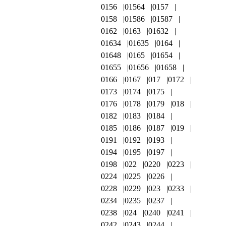
0156
01564
0157
0158
01586
01587
0162
0163
01632
01634
01635
0164
01648
0165
01654
01655
01656
01658
0166
0167
017
0172
0173
0174
0175
0176
0178
0179
018
0182
0183
0184
0185
0186
0187
019
0191
0192
0193
0194
0195
0197
0198
022
0220
0223
0224
0225
0226
0228
0229
023
0233
0234
0235
0237
0238
024
0240
0241
0242
0243
0244