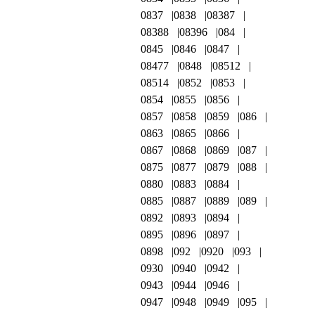
0837
0838
08387
08388
08396
084
0845
0846
0847
08477
0848
08512
08514
0852
0853
0854
0855
0856
0857
0858
0859
086
0863
0865
0866
0867
0868
0869
087
0875
0877
0879
088
0880
0883
0884
0885
0887
0889
089
0892
0893
0894
0895
0896
0897
0898
092
0920
093
0930
0940
0942
0943
0944
0946
0947
0948
0949
095