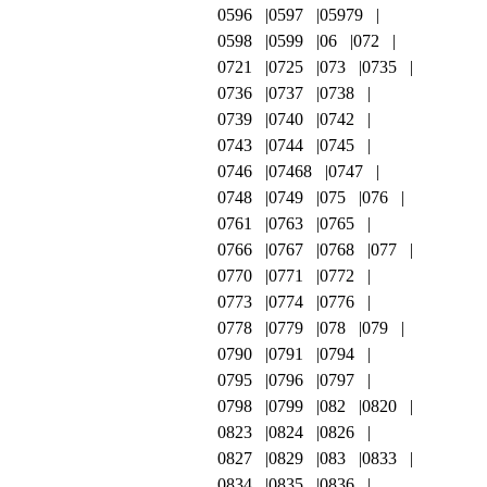
0596
0597
05979
0598
0599
06
072
0721
0725
073
0735
0736
0737
0738
0739
0740
0742
0743
0744
0745
0746
07468
0747
0748
0749
075
076
0761
0763
0765
0766
0767
0768
077
0770
0771
0772
0773
0774
0776
0778
0779
078
079
0790
0791
0794
0795
0796
0797
0798
0799
082
0820
0823
0824
0826
0827
0829
083
0833
0834
0835
0836