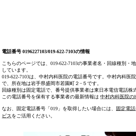
電話番号
0196227103/019-622-7103
の情報
こちらのページでは、
019-622-7103
の事業者名・回線種別・地
しています。
019-622-7103
は、
中村内科医院
の電話番号です。
中村内科医院
で、所在地は岩手県盛岡市若園町２−５
です。
回線種別は
固定電話
で、番号提供事業者は
東日本電信電話株
この電話番号を保有する事業者の最新情報は
中村内科医院
の
なお、固定電話番号「
019
」を取得したい場合には、
固定電話
ビス
をご活用ください。