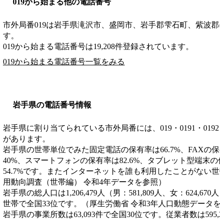
019から始まる他の電話番号
市外局番
019
は
岩手県滝沢市、盛岡市、岩手郡雫石町、紫波郡
す。
019から始まる電話番号は19,208件登録されています。
019から始まる電話番号一覧をみる
岩手県の電話番号情報
岩手県に割り当てられている市外局番には、019・0191・0192・019
があります。
岩手県の世帯単位でみた固定電話の保有率は66.7%、FAXの保
40%、スマートフォンの保有率は82.6%、タブレット型端末
54.7%です。またインターネットを誰も利用したことがない世帯
用動向調査（世帯編） 令和4年データを参照）
岩手県の総人口は1,206,479人（男：581,809人、女：624,67
世帯で全国33位です。（厚生労働省 令和3年人口動態データ
岩手県の事業所数は63,093件で全国30位です。従業者数は595