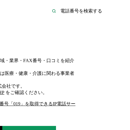
域・業界・FAX番号・口コミを紹介
は
医療・健康・介護
に関わる事業者
式会社
です。
HP
をご確認ください。
番号「
019
」を取得できるIP電話サー