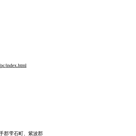
/pc/index.html
手郡雫石町、紫波郡