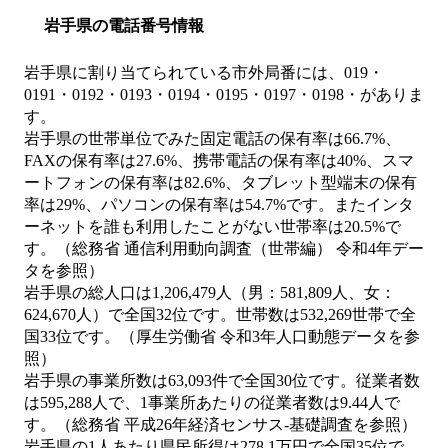
岩手県の電話番号情報
岩手県に割り当てられている市外局番には、019・
0191・0192・0193・0194・0195・0197・0198・がありま
す。
岩手県の世帯単位でみた固定電話の保有率は66.7%、
FAXの保有率は27.6%、携帯電話の保有率は40%、スマ
ートフォンの保有率は82.6%、タブレット型端末の保有
率は29%、パソコンの保有率は54.7%です。またインタ
ーネットを誰も利用したことがない世帯率は20.5%で
す。（総務省 通信利用動向調査（世帯編） 令和4年デー
タを参照）
岩手県の総人口は1,206,479人（男：581,809人、女：
624,670人）で全国32位です。世帯数は532,269世帯で全
国33位です。（厚生労働省 令和3年人口動態データを参
照）
岩手県の事業所数は63,093件で全国30位です。従業者数
は595,288人で、1事業所あたりの従業者数は9.44人で
す。（総務省 平成26年経済センサス‐基礎調査を参照）
岩手県の1人あたり県民所得は278.1万円で全国35位で