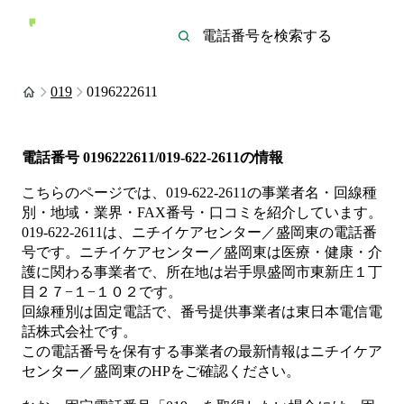
019
0196222611
電話番号
0196222611/019-622-2611
の情報
こちらのページでは、
019-622-2611
の事業者名・回線種
別・地域・業界・FAX番号・口コミを紹介しています。
019-622-2611
は、
ニチイケアセンター／盛岡東
の電話番
号です。
ニチイケアセンター／盛岡東は
医療・健康・介
護
に関わる事業者
で、所在地は岩手県盛岡市東新庄１丁
目２７−１−１０２
です。
回線種別は
固定電話
で、番号提供事業者は
東日本電信電
話株式会社
です。
この電話番号を保有する事業者の最新情報は
ニチイケア
センター／盛岡東
のHP
をご確認ください。