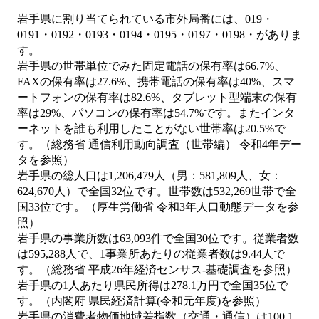
岩手県に割り当てられている市外局番には、019・
0191・0192・0193・0194・0195・0197・0198・がありま
す。
岩手県の世帯単位でみた固定電話の保有率は66.7%、
FAXの保有率は27.6%、携帯電話の保有率は40%、スマ
ートフォンの保有率は82.6%、タブレット型端末の保有
率は29%、パソコンの保有率は54.7%です。またインタ
ーネットを誰も利用したことがない世帯率は20.5%で
す。（総務省 通信利用動向調査（世帯編） 令和4年デー
タを参照）
岩手県の総人口は1,206,479人（男：581,809人、女：
624,670人）で全国32位です。世帯数は532,269世帯で全
国33位です。（厚生労働省 令和3年人口動態データを参
照）
岩手県の事業所数は63,093件で全国30位です。従業者数
は595,288人で、1事業所あたりの従業者数は9.44人で
す。（総務省 平成26年経済センサス‐基礎調査を参照）
岩手県の1人あたり県民所得は278.1万円で全国35位で
す。（内閣府 県民経済計算(令和元年度)を参照）
岩手県の消費者物価地域差指数（交通・通信）は100.1