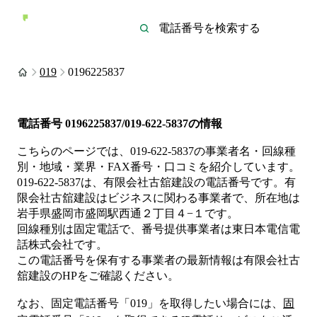
019
0196225837
電話番号
0196225837/019-622-5837
の情報
こちらのページでは、
019-622-5837
の事業者名・回線種
別・地域・業界・FAX番号・口コミを紹介しています。
019-622-5837
は、
有限会社古舘建設
の電話番号です。
有
限会社古舘建設は
ビジネス
に関わる事業者
で、所在地は
岩手県盛岡市盛岡駅西通２丁目４−１
です。
回線種別は
固定電話
で、番号提供事業者は
東日本電信電
話株式会社
です。
この電話番号を保有する事業者の最新情報は
有限会社古
舘建設
のHP
をご確認ください。
なお、固定電話番号「
019
」を取得したい場合には、
固