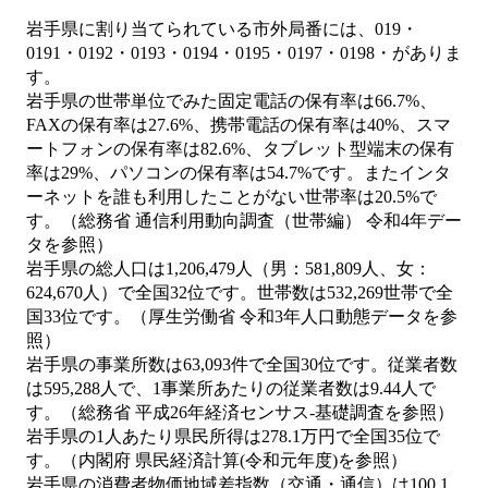
岩手県に割り当てられている市外局番には、019・
0191・0192・0193・0194・0195・0197・0198・がありま
す。
岩手県の世帯単位でみた固定電話の保有率は66.7%、
FAXの保有率は27.6%、携帯電話の保有率は40%、スマ
ートフォンの保有率は82.6%、タブレット型端末の保有
率は29%、パソコンの保有率は54.7%です。またインタ
ーネットを誰も利用したことがない世帯率は20.5%で
す。（総務省 通信利用動向調査（世帯編） 令和4年デー
タを参照）
岩手県の総人口は1,206,479人（男：581,809人、女：
624,670人）で全国32位です。世帯数は532,269世帯で全
国33位です。（厚生労働省 令和3年人口動態データを参
照）
岩手県の事業所数は63,093件で全国30位です。従業者数
は595,288人で、1事業所あたりの従業者数は9.44人で
す。（総務省 平成26年経済センサス‐基礎調査を参照）
岩手県の1人あたり県民所得は278.1万円で全国35位で
す。（内閣府 県民経済計算(令和元年度)を参照）
岩手県の消費者物価地域差指数（交通・通信）は100.1