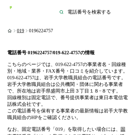
019
0196224757
電話番号
0196224757/019-622-4757
の情報
こちらのページでは、
019-622-4757
の事業者名・回線種
別・地域・業界・FAX番号・口コミを紹介しています。
019-622-4757
は、
岩手大学教職員組合
の電話番号です。
岩手大学教職員組合は
公共機関・団体
に関わる事業者
で、所在地は岩手県盛岡市上田３丁目１８−８
です。
回線種別は
固定電話
で、番号提供事業者は
東日本電信電
話株式会社
です。
この電話番号を保有する事業者の最新情報は
岩手大学教
職員組合
のHP
をご確認ください。
なお、固定電話番号「
019
」を取得したい場合には、
固