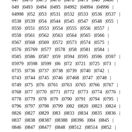
049
0493
0494
0495
04992
04994
04996
04998
052
053
0531
0532
0533
0536
0537
0538
0539
054
0544
0545
0547
0548
055
0550
0551
0553
0554
0555
0556
0557
0558
0561
0562
0563
0564
0565
0566
0567
0568
0569
0572
0573
0574
0575
0576
05769
0577
0578
058
0581
0584
0585
0586
0587
059
0594
0595
0596
0597
05979
0598
0599
06
072
0721
0725
073
0735
0736
0737
0738
0739
0740
0742
0743
0744
0745
0746
07468
0747
0748
0749
075
076
0761
0763
0765
0766
0767
0768
077
0770
0771
0772
0773
0774
0776
0778
0779
078
079
0790
0791
0794
0795
0796
0797
0798
0799
082
0820
0823
0824
0826
0827
0829
083
0833
0834
0835
0836
0837
0838
08387
08388
08396
084
0845
0846
0847
08477
0848
08512
08514
0852