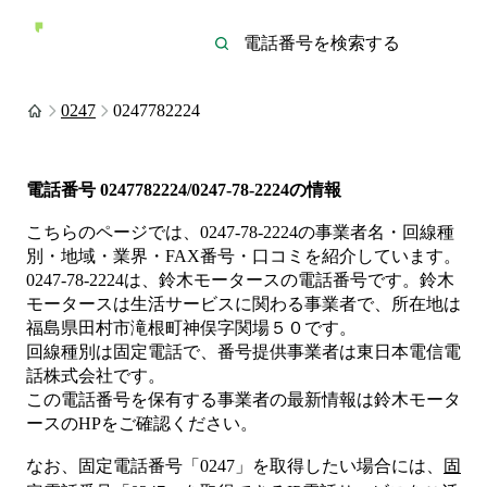
0247
0247782224
電話番号
0247782224/0247-78-2224
の情報
こちらのページでは、
0247-78-2224
の事業者名・回線種
別・地域・業界・FAX番号・口コミを紹介しています。
0247-78-2224
は、
鈴木モータース
の電話番号です。
鈴木
モータースは
生活サービス
に関わる事業者
で、所在地は
福島県田村市滝根町神俣字関場５０
です。
回線種別は
固定電話
で、番号提供事業者は
東日本電信電
話株式会社
です。
この電話番号を保有する事業者の最新情報は
鈴木モータ
ース
のHP
をご確認ください。
なお、固定電話番号「
0247
」を取得したい場合には、
固