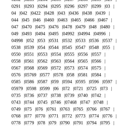
0291
0293
0294
0295
0296
0297
0299
03
04
042
0422
0428
043
0436
0438
0439
044
045
046
0460
0463
0465
0466
0467
047
0470
0475
0476
0478
0479
048
0480
049
0493
0494
0495
04992
04994
04996
04998
052
053
0531
0532
0533
0536
0537
0538
0539
054
0544
0545
0547
0548
055
0550
0551
0553
0554
0555
0556
0557
0558
0561
0562
0563
0564
0565
0566
0567
0568
0569
0572
0573
0574
0575
0576
05769
0577
0578
058
0581
0584
0585
0586
0587
059
0594
0595
0596
0597
05979
0598
0599
06
072
0721
0725
073
0735
0736
0737
0738
0739
0740
0742
0743
0744
0745
0746
07468
0747
0748
0749
075
076
0761
0763
0765
0766
0767
0768
077
0770
0771
0772
0773
0774
0776
0778
0779
078
079
0790
0791
0794
0795