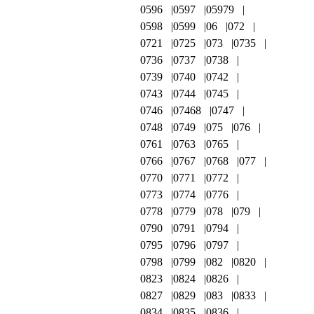
0596
0597
05979
0598
0599
06
072
0721
0725
073
0735
0736
0737
0738
0739
0740
0742
0743
0744
0745
0746
07468
0747
0748
0749
075
076
0761
0763
0765
0766
0767
0768
077
0770
0771
0772
0773
0774
0776
0778
0779
078
079
0790
0791
0794
0795
0796
0797
0798
0799
082
0820
0823
0824
0826
0827
0829
083
0833
0834
0835
0836