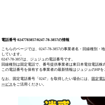
電話番号
0247783857/0247-78-3857
の情報
こちらのページでは、
0247-78-3857
の事業者名・回線種別・地
しています。
0247-78-3857
は、
ジュジュ
の電話番号です。
回線種別は
固定電話
で、番号提供事業者は
東日本電信電話株
この電話番号を保有する事業者の最新情報は
ジュジュ
のHP
を
なお、固定電話番号「
0247
」を取得したい場合には、
固定電
ービス
をご活用ください。