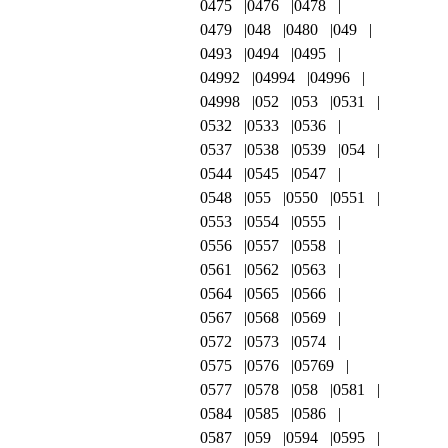
0475
0476
0478
0479
048
0480
049
0493
0494
0495
04992
04994
04996
04998
052
053
0531
0532
0533
0536
0537
0538
0539
054
0544
0545
0547
0548
055
0550
0551
0553
0554
0555
0556
0557
0558
0561
0562
0563
0564
0565
0566
0567
0568
0569
0572
0573
0574
0575
0576
05769
0577
0578
058
0581
0584
0585
0586
0587
059
0594
0595