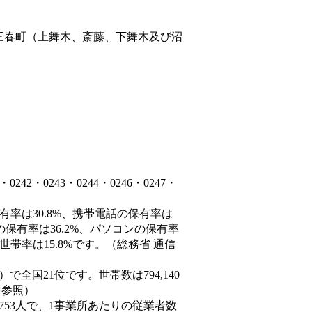
三春町（上舞木、斎藤、下舞木及び沼
。
2・0243・0244・0246・0247・
有率は30.8%、携帯電話の保有率は
の保有率は36.2%、パソコンの保有率
帯率は15.8%です。（総務省 通信
6人）で全国21位です。世帯数は794,140
を参照）
,753人で、1事業所あたりの従業者数