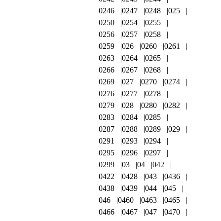
0246
0247
0248
025
0250
0254
0255
0256
0257
0258
0259
026
0260
0261
0263
0264
0265
0266
0267
0268
0269
027
0270
0274
0276
0277
0278
0279
028
0280
0282
0283
0284
0285
0287
0288
0289
029
0291
0293
0294
0295
0296
0297
0299
03
04
042
0422
0428
043
0436
0438
0439
044
045
046
0460
0463
0465
0466
0467
047
0470