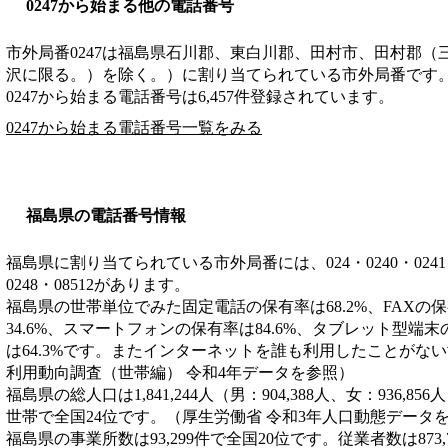
0247から始まる他の電話番号
市外局番
0247
は
福島県石川郡、東白川郡、田村市、田村郡（
沢に限る。）を除く。）
に割り当てられている市外局番です
0247から始まる電話番号は6,457件登録されています。
0247から始まる電話番号一覧をみる
福島県の電話番号情報
福島県に割り当てられている市外局番には、024・0240・0241・024
0248・08512があります。
福島県の世帯単位でみた固定電話の保有率は68.2%、FAXの保
34.6%、スマートフォンの保有率は84.6%、タブレット型端末
は64.3%です。またインターネットを誰も利用したことがない世
利用動向調査（世帯編） 令和4年データを参照）
福島県の総人口は1,841,244人（男：904,388人、女：936,85
世帯で全国24位です。（厚生労働省 令和3年人口動態データ
福島県の事業所数は93,299件で全国20位です。従業者数は873