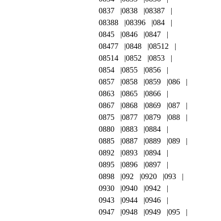
0837
0838
08387
08388
08396
084
0845
0846
0847
08477
0848
08512
08514
0852
0853
0854
0855
0856
0857
0858
0859
086
0863
0865
0866
0867
0868
0869
087
0875
0877
0879
088
0880
0883
0884
0885
0887
0889
089
0892
0893
0894
0895
0896
0897
0898
092
0920
093
0930
0940
0942
0943
0944
0946
0947
0948
0949
095