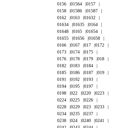
0156
01564
0157
0158
01586
01587
0162
0163
01632
01634
01635
0164
01648
0165
01654
01655
01656
01658
0166
0167
017
0172
0173
0174
0175
0176
0178
0179
018
0182
0183
0184
0185
0186
0187
019
0191
0192
0193
0194
0195
0197
0198
022
0220
0223
0224
0225
0226
0228
0229
023
0233
0234
0235
0237
0238
024
0240
0241
0242
0243
0244