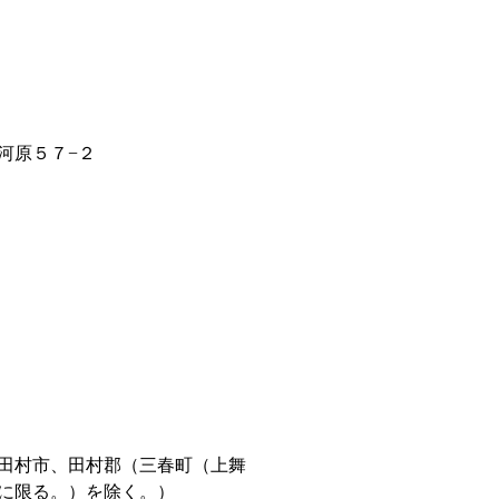
河原５７−２
田村市、田村郡（三春町（上舞
に限る。）を除く。）