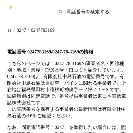
0247
0247783169
電話番号
0247783169/0247-78-3169
の情報
こちらのページでは、
0247-78-3169
の事業者名・回線種
別・地域・業界・FAX番号・口コミを紹介しています。
0247-78-3169
は、
有限会社中島石油
の電話番号です。
有
限会社中島石油は
自動車・バイク
に関わる事業者
で、所
在地は福島県田村市滝根町神俣字一ノ坪７１−３
です。
回線種別は
固定電話
で、番号提供事業者は
東日本電信電
話株式会社
です。
この電話番号を保有する事業者の最新情報は
有限会社中
島石油
のHP
をご確認ください。
なお、固定電話番号「
0247
」を取得したい場合には、
固