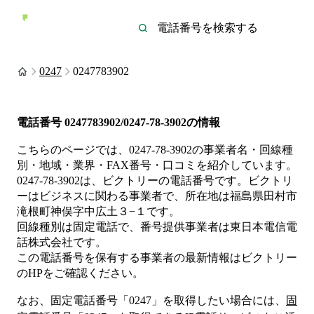
0247
0247783902
電話番号
0247783902/0247-78-3902
の情報
こちらのページでは、
0247-78-3902
の事業者名・回線種
別・地域・業界・FAX番号・口コミを紹介しています。
0247-78-3902
は、
ビクトリー
の電話番号です。
ビクトリ
ーは
ビジネス
に関わる事業者
で、所在地は福島県田村市
滝根町神俣字中広土３−１
です。
回線種別は
固定電話
で、番号提供事業者は
東日本電信電
話株式会社
です。
この電話番号を保有する事業者の最新情報は
ビクトリー
のHP
をご確認ください。
なお、固定電話番号「
0247
」を取得したい場合には、
固