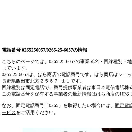
電話番号
0265256057/0265-25-6057
の情報
こちらのページでは、
0265-25-6057
の事業者名・回線種別・地
しています。
0265-25-6057
は、
はら商店
の電話番号です。
はら商店は
ショッ
長野県飯田市北方２５６７−１１
です。
回線種別は
固定電話
で、番号提供事業者は
東日本電信電話株
この電話番号を保有する事業者の最新情報は
はら商店
のHP
を
なお、固定電話番号「
0265
」を取得したい場合には、
固定電
ービス
をご活用ください。