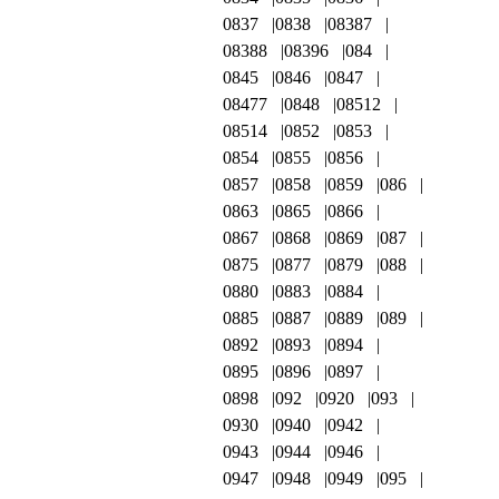
0837
0838
08387
08388
08396
084
0845
0846
0847
08477
0848
08512
08514
0852
0853
0854
0855
0856
0857
0858
0859
086
0863
0865
0866
0867
0868
0869
087
0875
0877
0879
088
0880
0883
0884
0885
0887
0889
089
0892
0893
0894
0895
0896
0897
0898
092
0920
093
0930
0940
0942
0943
0944
0946
0947
0948
0949
095