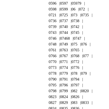
0596
0597
05979
0598
0599
06
072
0721
0725
073
0735
0736
0737
0738
0739
0740
0742
0743
0744
0745
0746
07468
0747
0748
0749
075
076
0761
0763
0765
0766
0767
0768
077
0770
0771
0772
0773
0774
0776
0778
0779
078
079
0790
0791
0794
0795
0796
0797
0798
0799
082
0820
0823
0824
0826
0827
0829
083
0833
0834
0835
0836