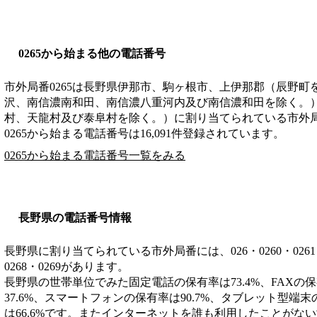
0265から始まる他の電話番号
市外局番
0265
は
長野県伊那市、駒ヶ根市、上伊那郡（辰野町
沢、南信濃南和田、南信濃八重河内及び南信濃和田を除く。
村、天龍村及び泰阜村を除く。）
に割り当てられている市外
0265から始まる電話番号は16,091件登録されています。
0265から始まる電話番号一覧をみる
長野県の電話番号情報
長野県に割り当てられている市外局番には、026・0260・0261・026
0268・0269があります。
長野県の世帯単位でみた固定電話の保有率は73.4%、FAXの保
37.6%、スマートフォンの保有率は90.7%、タブレット型端末
は66.6%です。またインターネットを誰も利用したことがない世