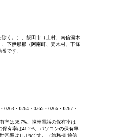
を除く。）、飯田市（上村、南信濃木
）、下伊那郡（阿南町、売木村、下條
局番です。
3・0264・0265・0266・0267・
有率は36.7%、携帯電話の保有率は
の保有率は41.2%、パソコンの保有率
帯率は11.1%です。（総務省 通信