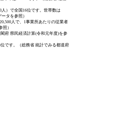
0,843人）で全国16位です。世帯数は
態データを参照）
20,500人で、1事業所あたりの従業者
を参照）
内閣府 県民経済計算(令和元年度)を参
3位です。（総務省 統計でみる都道府
。