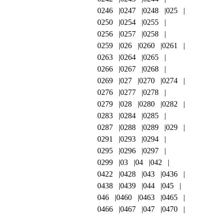
0246
0247
0248
025
0250
0254
0255
0256
0257
0258
0259
026
0260
0261
0263
0264
0265
0266
0267
0268
0269
027
0270
0274
0276
0277
0278
0279
028
0280
0282
0283
0284
0285
0287
0288
0289
029
0291
0293
0294
0295
0296
0297
0299
03
04
042
0422
0428
043
0436
0438
0439
044
045
046
0460
0463
0465
0466
0467
047
0470