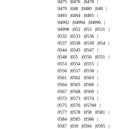
0475
0476
0478
0479
048
0480
049
0493
0494
0495
04992
04994
04996
04998
052
053
0531
0532
0533
0536
0537
0538
0539
054
0544
0545
0547
0548
055
0550
0551
0553
0554
0555
0556
0557
0558
0561
0562
0563
0564
0565
0566
0567
0568
0569
0572
0573
0574
0575
0576
05769
0577
0578
058
0581
0584
0585
0586
0587
059
0594
0595