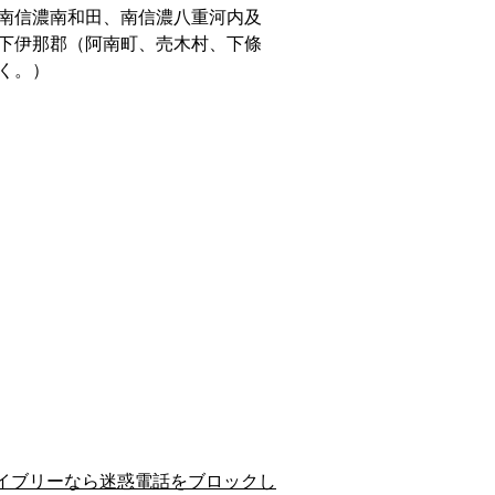
南信濃南和田、南信濃八重河内及
下伊那郡（阿南町、売木村、下條
く。）
イブリーなら迷惑電話をブロックし