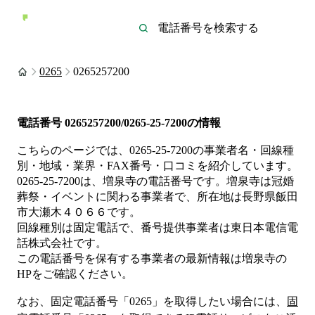
0265
0265257200
電話番号
0265257200/0265-25-7200
の情報
こちらのページでは、
0265-25-7200
の事業者名・回線種
別・地域・業界・FAX番号・口コミを紹介しています。
0265-25-7200
は、
増泉寺
の電話番号です。
増泉寺は
冠婚
葬祭・イベント
に関わる事業者
で、所在地は長野県飯田
市大瀬木４０６６
です。
回線種別は
固定電話
で、番号提供事業者は
東日本電信電
話株式会社
です。
この電話番号を保有する事業者の最新情報は
増泉寺
の
HP
をご確認ください。
なお、固定電話番号「
0265
」を取得したい場合には、
固