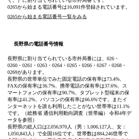
く。）
に割り当てられている市外局番です。
0265から始まる電話番号は16,091件登録されています。
0265から始まる電話番号一覧をみる
長野県の電話番号情報
長野県に割り当てられている市外局番には、026・
0260・0261・0263・0264・0265・0266・0267・0268・
0269があります。
長野県の世帯単位でみた固定電話の保有率は73.4%、
FAXの保有率は36.7%、携帯電話の保有率は37.6%、ス
マートフォンの保有率は90.7%、タブレット型端末の保
有率は41.2%、パソコンの保有率は66.6%です。またイ
ンターネットを誰も利用したことがない世帯率は11.1%
です。（総務省 通信利用動向調査（世帯編） 令和4年デ
ータを参照）
長野県の総人口は2,056,970人（男：1,006,127人、女：
1,050,843人）で全国16位です。世帯数は884,246世帯で