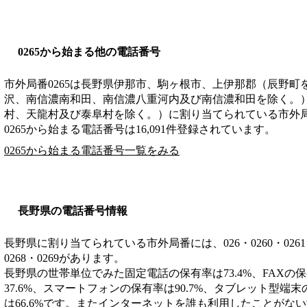
0265から始まる他の電話番号
市外局番
0265
は
長野県伊那市、駒ヶ根市、上伊那郡（辰野町
沢、南信濃南和田、南信濃八重河内及び南信濃和田を除く。
村、天龍村及び泰阜村を除く。）
に割り当てられている市外
0265から始まる電話番号は16,091件登録されています。
0265から始まる電話番号一覧をみる
長野県の電話番号情報
長野県に割り当てられている市外局番には、026・0260・0261・026
0268・0269があります。
長野県の世帯単位でみた固定電話の保有率は73.4%、FAXの保
37.6%、スマートフォンの保有率は90.7%、タブレット型端末
は66.6%です。またインターネットを誰も利用したことがない世