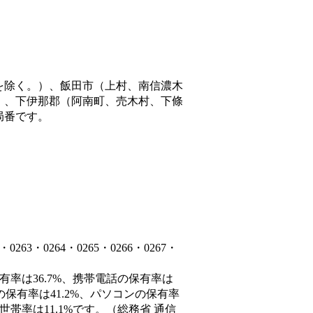
を除く。）、飯田市（上村、南信濃木
）、下伊那郡（阿南町、売木村、下條
局番です。
3・0264・0265・0266・0267・
有率は36.7%、携帯電話の保有率は
の保有率は41.2%、パソコンの保有率
帯率は11.1%です。（総務省 通信