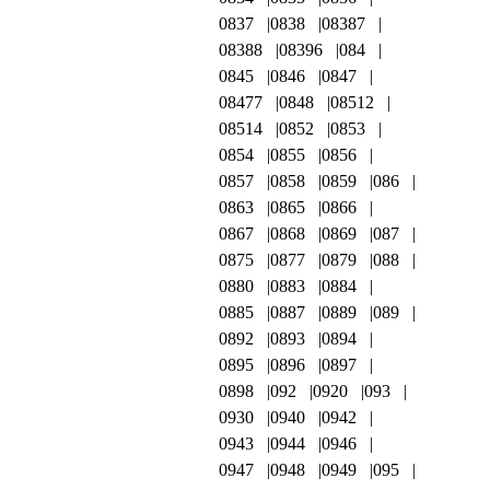
0837
0838
08387
08388
08396
084
0845
0846
0847
08477
0848
08512
08514
0852
0853
0854
0855
0856
0857
0858
0859
086
0863
0865
0866
0867
0868
0869
087
0875
0877
0879
088
0880
0883
0884
0885
0887
0889
089
0892
0893
0894
0895
0896
0897
0898
092
0920
093
0930
0940
0942
0943
0944
0946
0947
0948
0949
095