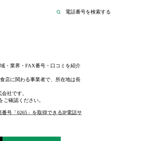
域・業界・FAX番号・口コミを紹介
食店
に関わる事業者
で、所在地は長
式会社
です。
をご確認ください。
話番号「
0265
」を取得できるIP電話サ