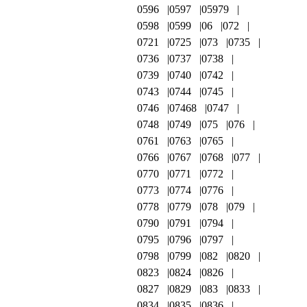
0596
0597
05979
0598
0599
06
072
0721
0725
073
0735
0736
0737
0738
0739
0740
0742
0743
0744
0745
0746
07468
0747
0748
0749
075
076
0761
0763
0765
0766
0767
0768
077
0770
0771
0772
0773
0774
0776
0778
0779
078
079
0790
0791
0794
0795
0796
0797
0798
0799
082
0820
0823
0824
0826
0827
0829
083
0833
0834
0835
0836