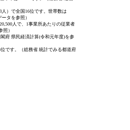
0,843人）で全国16位です。世帯数は
態データを参照）
20,500人で、1事業所あたりの従業者
を参照）
内閣府 県民経済計算(令和元年度)を参
3位です。（総務省 統計でみる都道府