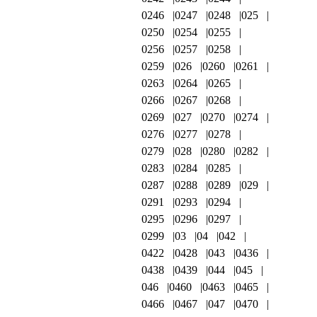
0246
0247
0248
025
0250
0254
0255
0256
0257
0258
0259
026
0260
0261
0263
0264
0265
0266
0267
0268
0269
027
0270
0274
0276
0277
0278
0279
028
0280
0282
0283
0284
0285
0287
0288
0289
029
0291
0293
0294
0295
0296
0297
0299
03
04
042
0422
0428
043
0436
0438
0439
044
045
046
0460
0463
0465
0466
0467
047
0470