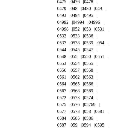
0475
0476
0478
0479
048
0480
049
0493
0494
0495
04992
04994
04996
04998
052
053
0531
0532
0533
0536
0537
0538
0539
054
0544
0545
0547
0548
055
0550
0551
0553
0554
0555
0556
0557
0558
0561
0562
0563
0564
0565
0566
0567
0568
0569
0572
0573
0574
0575
0576
05769
0577
0578
058
0581
0584
0585
0586
0587
059
0594
0595