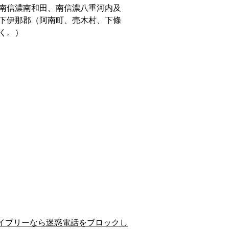
南信濃南和田、南信濃八重河内及
下伊那郡（阿南町、売木村、下條
く。）
イブリーなら迷惑電話をブロックし