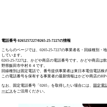
電話番号
0265257227/0265-25-7227
の情報
こちらのページでは、
0265-25-7227
の事業者名・回線種別・地
しています。
0265-25-7227
は、
かどや商店
の電話番号です。
かどや商店は
飲
野県飯田市中村６４
です。
回線種別は
固定電話
で、番号提供事業者は
東日本電信電話株
この電話番号を保有する事業者の最新情報は
かどや商店
のHP
なお、固定電話番号「
0265
」を取得したい場合には、
固定電
ービス
をご活用ください。