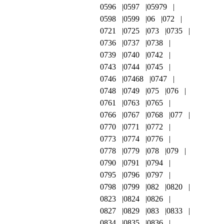
0596
0597
05979
0598
0599
06
072
0721
0725
073
0735
0736
0737
0738
0739
0740
0742
0743
0744
0745
0746
07468
0747
0748
0749
075
076
0761
0763
0765
0766
0767
0768
077
0770
0771
0772
0773
0774
0776
0778
0779
078
079
0790
0791
0794
0795
0796
0797
0798
0799
082
0820
0823
0824
0826
0827
0829
083
0833
0834
0835
0836