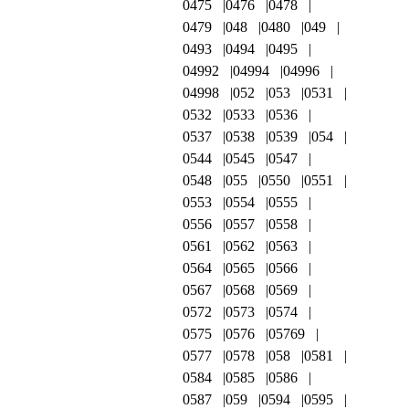
0475
0476
0478
0479
048
0480
049
0493
0494
0495
04992
04994
04996
04998
052
053
0531
0532
0533
0536
0537
0538
0539
054
0544
0545
0547
0548
055
0550
0551
0553
0554
0555
0556
0557
0558
0561
0562
0563
0564
0565
0566
0567
0568
0569
0572
0573
0574
0575
0576
05769
0577
0578
058
0581
0584
0585
0586
0587
059
0594
0595