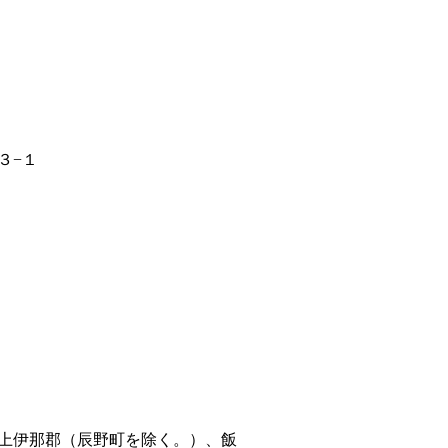
３−１
上伊那郡（辰野町を除く。）、飯