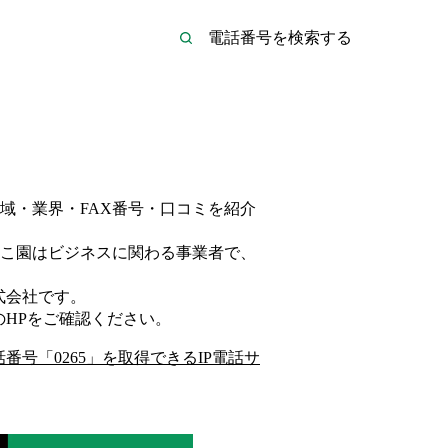
域・業界・FAX番号・口コミを紹介
こ園は
ビジネス
に関わる事業者
で、
式会社
です。
のHP
をご確認ください。
話番号「
0265
」を取得できるIP電話サ