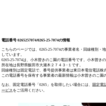
電話番号
0265257074/0265-25-7074
の情報
こちらのページでは、
0265-25-7074
の事業者名・回線種別・地
しています。
0265-25-7074
は、
小木曽きのこ園
の電話番号です。
小木曽きの
所在地は長野県飯田市大瀬木２７４３−１
です。
回線種別は
固定電話
で、番号提供事業者は
東日本電信電話株
この電話番号を保有する事業者の最新情報は
小木曽きのこ園
なお、固定電話番号「
0265
」を取得したい場合には、
固定電
ービス
をご活用ください。