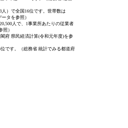
0,843人）で全国16位です。世帯数は
態データを参照）
20,500人で、1事業所あたりの従業者
を参照）
内閣府 県民経済計算(令和元年度)を参
3位です。（総務省 統計でみる都道府