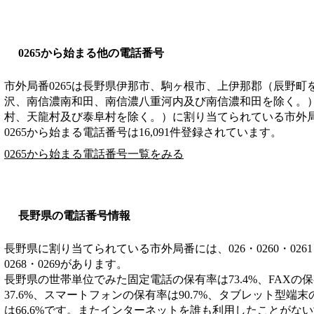
0265から始まる他の電話番号
市外局番
0265
は
長野県伊那市、駒ヶ根市、上伊那郡（辰野町
沢、南信濃南和田、南信濃八重河内及び南信濃和田を除く。
村、天龍村及び泰阜村を除く。）
に割り当てられている市外
0265から始まる電話番号は16,091件登録されています。
0265から始まる電話番号一覧をみる
長野県の電話番号情報
長野県に割り当てられている市外局番には、026・0260・0261・026
0268・0269があります。
長野県の世帯単位でみた固定電話の保有率は73.4%、FAXの保
37.6%、スマートフォンの保有率は90.7%、タブレット型端末
は66.6%です。またインターネットを誰も利用したことがない世