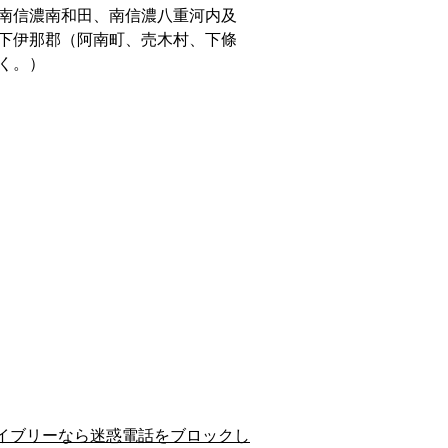
南信濃南和田、南信濃八重河内及
下伊那郡（阿南町、売木村、下條
く。）
イブリーなら迷惑電話をブロックし