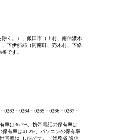
を除く。）、飯田市（上村、南信濃木
）、下伊那郡（阿南町、売木村、下條
局番です。
3・0264・0265・0266・0267・
有率は36.7%、携帯電話の保有率は
の保有率は41.2%、パソコンの保有率
帯率は11.1%です。（総務省 通信