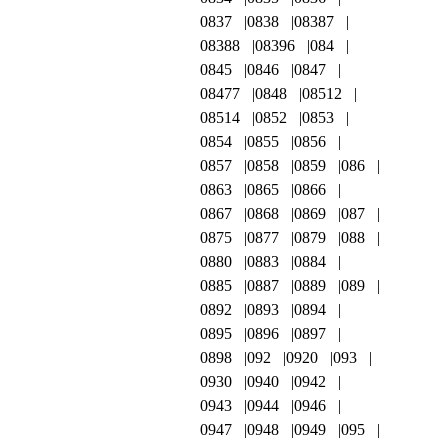
0837
0838
08387
08388
08396
084
0845
0846
0847
08477
0848
08512
08514
0852
0853
0854
0855
0856
0857
0858
0859
086
0863
0865
0866
0867
0868
0869
087
0875
0877
0879
088
0880
0883
0884
0885
0887
0889
089
0892
0893
0894
0895
0896
0897
0898
092
0920
093
0930
0940
0942
0943
0944
0946
0947
0948
0949
095