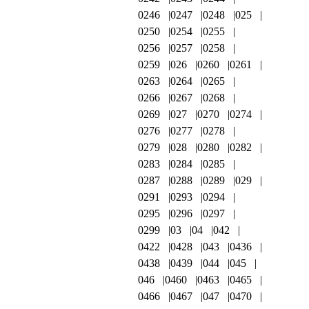
0246
0247
0248
025
0250
0254
0255
0256
0257
0258
0259
026
0260
0261
0263
0264
0265
0266
0267
0268
0269
027
0270
0274
0276
0277
0278
0279
028
0280
0282
0283
0284
0285
0287
0288
0289
029
0291
0293
0294
0295
0296
0297
0299
03
04
042
0422
0428
043
0436
0438
0439
044
045
046
0460
0463
0465
0466
0467
047
0470