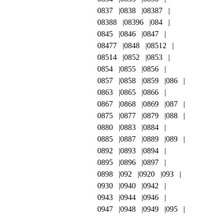
0837
0838
08387
08388
08396
084
0845
0846
0847
08477
0848
08512
08514
0852
0853
0854
0855
0856
0857
0858
0859
086
0863
0865
0866
0867
0868
0869
087
0875
0877
0879
088
0880
0883
0884
0885
0887
0889
089
0892
0893
0894
0895
0896
0897
0898
092
0920
093
0930
0940
0942
0943
0944
0946
0947
0948
0949
095