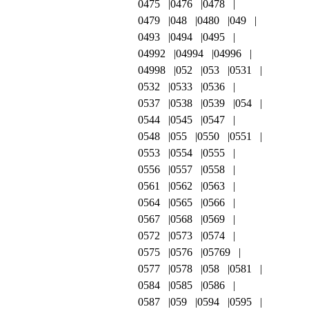
0475
0476
0478
0479
048
0480
049
0493
0494
0495
04992
04994
04996
04998
052
053
0531
0532
0533
0536
0537
0538
0539
054
0544
0545
0547
0548
055
0550
0551
0553
0554
0555
0556
0557
0558
0561
0562
0563
0564
0565
0566
0567
0568
0569
0572
0573
0574
0575
0576
05769
0577
0578
058
0581
0584
0585
0586
0587
059
0594
0595