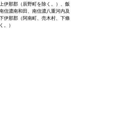
上伊那郡（辰野町を除く。）、飯
南信濃南和田、南信濃八重河内及
下伊那郡（阿南町、売木村、下條
く。）