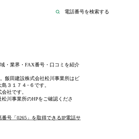
域・業界・FAX番号・口コミを紹介
。
飯田建設株式会社松川事業所は
ビ
大島３１７４−６
です。
式会社
です。
社松川事業所
のHP
をご確認くださ
話番号「
0265
」を取得できるIP電話サ