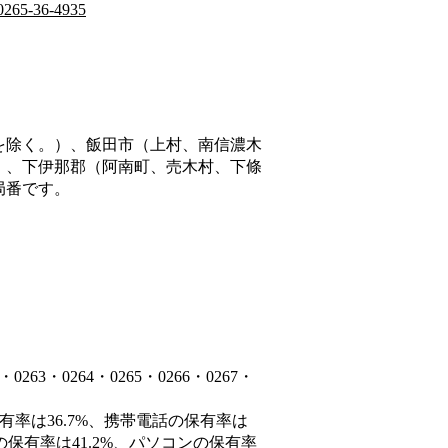
0265-36-4935
を除く。）、飯田市（上村、南信濃木
）、下伊那郡（阿南町、売木村、下條
局番です。
3・0264・0265・0266・0267・
有率は36.7%、携帯電話の保有率は
の保有率は41.2%、パソコンの保有率