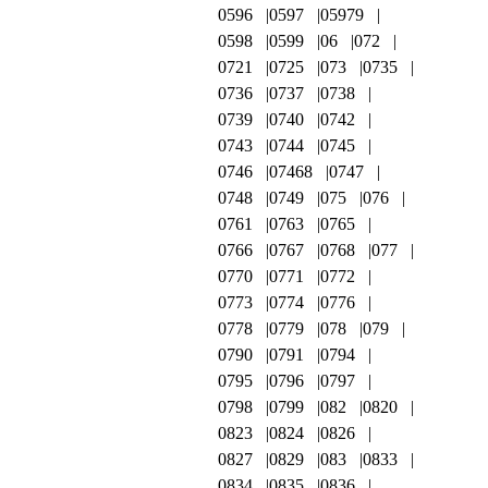
0596
0597
05979
0598
0599
06
072
0721
0725
073
0735
0736
0737
0738
0739
0740
0742
0743
0744
0745
0746
07468
0747
0748
0749
075
076
0761
0763
0765
0766
0767
0768
077
0770
0771
0772
0773
0774
0776
0778
0779
078
079
0790
0791
0794
0795
0796
0797
0798
0799
082
0820
0823
0824
0826
0827
0829
083
0833
0834
0835
0836