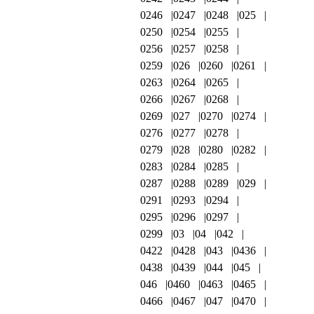
0246
0247
0248
025
0250
0254
0255
0256
0257
0258
0259
026
0260
0261
0263
0264
0265
0266
0267
0268
0269
027
0270
0274
0276
0277
0278
0279
028
0280
0282
0283
0284
0285
0287
0288
0289
029
0291
0293
0294
0295
0296
0297
0299
03
04
042
0422
0428
043
0436
0438
0439
044
045
046
0460
0463
0465
0466
0467
047
0470