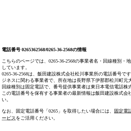
電話番号
0265362568/0265-36-2568
の情報
こちらのページでは、
0265-36-2568
の事業者名・回線種別・地
しています。
0265-36-2568
は、
飯田建設株式会社松川事業所
の電話番号です
ジネス
に関わる事業者
で、所在地は長野県下伊那郡松川町元
回線種別は
固定電話
で、番号提供事業者は
東日本電信電話株
この電話番号を保有する事業者の最新情報は
飯田建設株式会
い。
なお、固定電話番号「
0265
」を取得したい場合には、
固定電
ービス
をご活用ください。