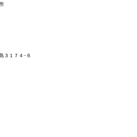
所
島３１７４−６