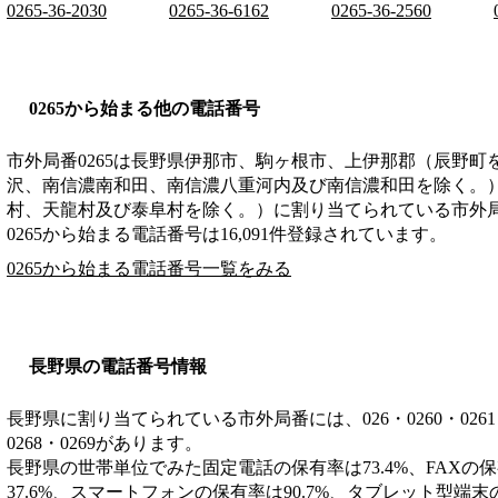
0265-36-2030
0265-36-6162
0265-36-2560
0265から始まる他の電話番号
市外局番
0265
は
長野県伊那市、駒ヶ根市、上伊那郡（辰野町
沢、南信濃南和田、南信濃八重河内及び南信濃和田を除く。
村、天龍村及び泰阜村を除く。）
に割り当てられている市外
0265から始まる電話番号は16,091件登録されています。
0265から始まる電話番号一覧をみる
長野県の電話番号情報
長野県に割り当てられている市外局番には、026・0260・0261・026
0268・0269があります。
長野県の世帯単位でみた固定電話の保有率は73.4%、FAXの保
37.6%、スマートフォンの保有率は90.7%、タブレット型端末