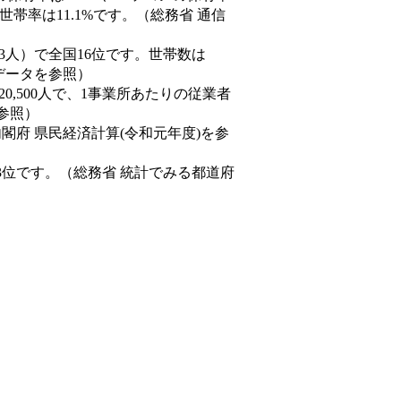
帯率は11.1%です。（総務省 通信
0,843人）で全国16位です。世帯数は
態データを参照）
20,500人で、1事業所あたりの従業者
を参照）
内閣府 県民経済計算(令和元年度)を参
3位です。（総務省 統計でみる都道府