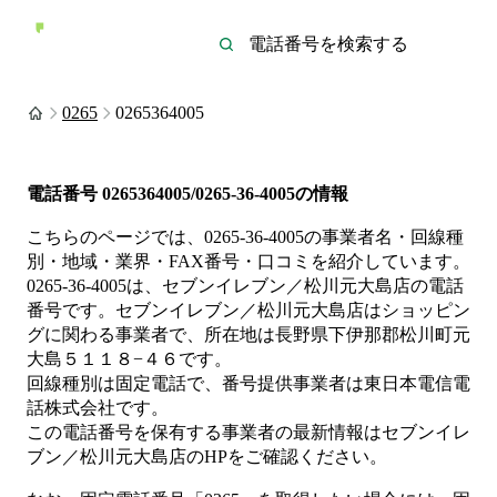
0265
0265364005
電話番号
0265364005/0265-36-4005
の情報
こちらのページでは、
0265-36-4005
の事業者名・回線種
別・地域・業界・FAX番号・口コミを紹介しています。
0265-36-4005
は、
セブンイレブン／松川元大島店
の電話
番号です。
セブンイレブン／松川元大島店は
ショッピン
グ
に関わる事業者
で、所在地は長野県下伊那郡松川町元
大島５１１８−４６
です。
回線種別は
固定電話
で、番号提供事業者は
東日本電信電
話株式会社
です。
この電話番号を保有する事業者の最新情報は
セブンイレ
ブン／松川元大島店
のHP
をご確認ください。