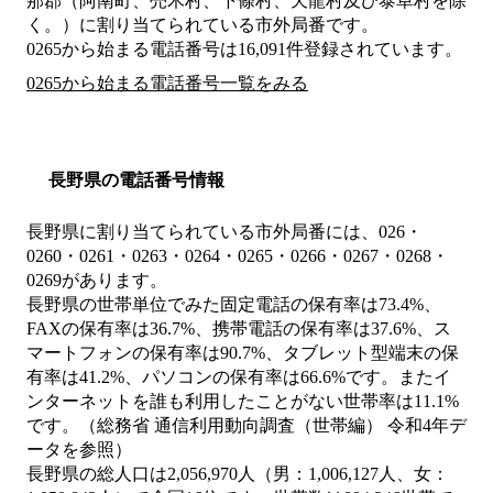
那郡（阿南町、売木村、下條村、天龍村及び泰阜村を除
く。）
に割り当てられている市外局番です。
0265から始まる電話番号は16,091件登録されています。
0265から始まる電話番号一覧をみる
長野県の電話番号情報
長野県に割り当てられている市外局番には、026・
0260・0261・0263・0264・0265・0266・0267・0268・
0269があります。
長野県の世帯単位でみた固定電話の保有率は73.4%、
FAXの保有率は36.7%、携帯電話の保有率は37.6%、ス
マートフォンの保有率は90.7%、タブレット型端末の保
有率は41.2%、パソコンの保有率は66.6%です。またイ
ンターネットを誰も利用したことがない世帯率は11.1%
です。（総務省 通信利用動向調査（世帯編） 令和4年デ
ータを参照）
長野県の総人口は2,056,970人（男：1,006,127人、女：