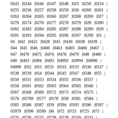
0243
0244
0246
0247
0248
025
0250
0254
0255
0256
0257
0258
0259
026
0260
0261
0263
0264
0265
0266
0267
0268
0269
027
0270
0274
0276
0277
0278
0279
028
0280
0282
0283
0284
0285
0287
0288
0289
029
0291
0293
0294
0295
0296
0297
0299
03
04
042
0422
0428
043
0436
0438
0439
044
045
046
0460
0463
0465
0466
0467
047
0470
0475
0476
0478
0479
048
0480
049
0493
0494
0495
04992
04994
04996
04998
052
053
0531
0532
0533
0536
0537
0538
0539
054
0544
0545
0547
0548
055
0550
0551
0553
0554
0555
0556
0557
0558
0561
0562
0563
0564
0565
0566
0567
0568
0569
0572
0573
0574
0575
0576
05769
0577
0578
058
0581
0584
0585
0586
0587
059
0594
0595
0596
0597
05979
0598
0599
06
072
0721
0725
073
0735
0736
0737
0738
0739
0740
0742