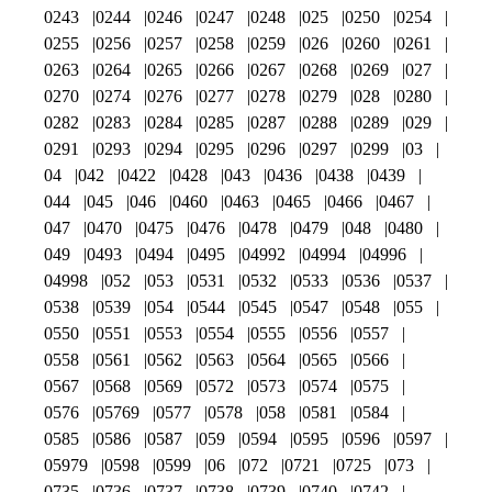
0243
0244
0246
0247
0248
025
0250
0254
0255
0256
0257
0258
0259
026
0260
0261
0263
0264
0265
0266
0267
0268
0269
027
0270
0274
0276
0277
0278
0279
028
0280
0282
0283
0284
0285
0287
0288
0289
029
0291
0293
0294
0295
0296
0297
0299
03
04
042
0422
0428
043
0436
0438
0439
044
045
046
0460
0463
0465
0466
0467
047
0470
0475
0476
0478
0479
048
0480
049
0493
0494
0495
04992
04994
04996
04998
052
053
0531
0532
0533
0536
0537
0538
0539
054
0544
0545
0547
0548
055
0550
0551
0553
0554
0555
0556
0557
0558
0561
0562
0563
0564
0565
0566
0567
0568
0569
0572
0573
0574
0575
0576
05769
0577
0578
058
0581
0584
0585
0586
0587
059
0594
0595
0596
0597
05979
0598
0599
06
072
0721
0725
073
0735
0736
0737
0738
0739
0740
0742