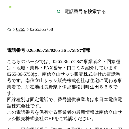
0265
0265365758
電話番号
0265365758/0265-36-5758
の情報
こちらのページでは、
0265-36-5758
の事業者名・回線種
別・地域・業界・FAX番号・口コミを紹介しています。
0265-36-5758
は、
南信立山サッシ販売株式会社
の電話番
号です。
南信立山サッシ販売株式会社は
住宅
に関わる事
業者
で、所在地は長野県下伊那郡松川町生田８６５
で
す。
回線種別は
固定電話
で、番号提供事業者は
東日本電信電
話株式会社
です。
この電話番号を保有する事業者の最新情報は
南信立山サ
ッシ販売株式会社
のHP
をご確認ください。