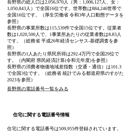
長野県の総人口は2,056,970人（男：1,006,127人、女：
1,050,843人）で全国16位です。世帯数は884,246世帯で
全国16位です。（厚生労働省 令和3年人口動態データを
参照）
長野県の事業所数は115,539件で全国15位です。従業者
数は1,020,500人で、1事業所あたりの従業者数は8.83人
です。（総務省 平成26年経済センサス‐基礎調査を参
照）
長野県の1人あたり県民所得は292.4万円で全国29位で
す。（内閣府 県民経済計算(令和元年度)を参照）
長野県の消費者物価地域差指数（交通・通信）は101.3
で全国3位です。（総務省 統計でみる都道府県のすがた
2023を参照）
長野県の電話番号一覧をみる
住宅に関する電話番号情報
住宅に関する電話番号は509,955件登録されています。