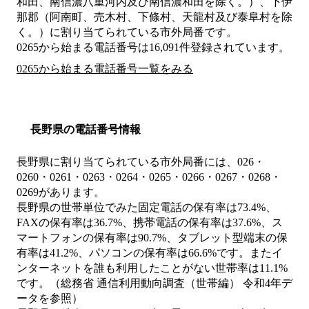
和田、南信濃八重河内及び南信濃和田を除く。）、下伊
那郡（阿南町、売木村、下條村、天龍村及び泰阜村を除
く。）
に割り当てられている市外局番です。
0265から始まる電話番号は16,091件登録されています。
0265から始まる電話番号一覧をみる
長野県の電話番号情報
長野県に割り当てられている市外局番には、026・
0260・0261・0263・0264・0265・0266・0267・0268・
0269があります。
長野県の世帯単位でみた固定電話の保有率は73.4%、
FAXの保有率は36.7%、携帯電話の保有率は37.6%、ス
マートフォンの保有率は90.7%、タブレット型端末の保
有率は41.2%、パソコンの保有率は66.6%です。またイ
ンターネットを誰も利用したことがない世帯率は11.1%
です。（総務省 通信利用動向調査（世帯編） 令和4年デ
ータを参照）