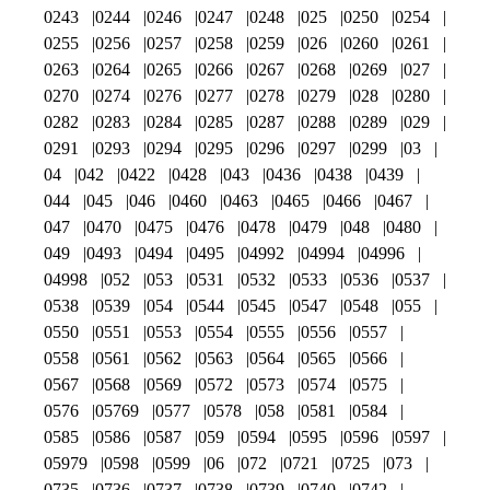
0243
0244
0246
0247
0248
025
0250
0254
0255
0256
0257
0258
0259
026
0260
0261
0263
0264
0265
0266
0267
0268
0269
027
0270
0274
0276
0277
0278
0279
028
0280
0282
0283
0284
0285
0287
0288
0289
029
0291
0293
0294
0295
0296
0297
0299
03
04
042
0422
0428
043
0436
0438
0439
044
045
046
0460
0463
0465
0466
0467
047
0470
0475
0476
0478
0479
048
0480
049
0493
0494
0495
04992
04994
04996
04998
052
053
0531
0532
0533
0536
0537
0538
0539
054
0544
0545
0547
0548
055
0550
0551
0553
0554
0555
0556
0557
0558
0561
0562
0563
0564
0565
0566
0567
0568
0569
0572
0573
0574
0575
0576
05769
0577
0578
058
0581
0584
0585
0586
0587
059
0594
0595
0596
0597
05979
0598
0599
06
072
0721
0725
073
0735
0736
0737
0738
0739
0740
0742