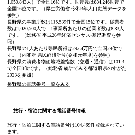
1,050,843人）で全国16位です。世帯数は884,246世帯で
全国16位です。（厚生労働省 令和3年人口動態データを
参照）
長野県の事業所数は115,539件で全国15位です。従業者
数は1,020,500人で、1事業所あたりの従業者数は8.83人
です。（総務省 平成26年経済センサス‐基礎調査を参
照）
長野県の1人あたり県民所得は292.4万円で全国29位で
す。（内閣府 県民経済計算(令和元年度)を参照）
長野県の消費者物価地域差指数（交通・通信）は101.3
で全国3位です。（総務省 統計でみる都道府県のすがた
2023を参照）
長野県の電話番号一覧をみる
旅行・宿泊に関する電話番号情報
旅行・宿泊に関する電話番号は104,469件登録されてい
ます。