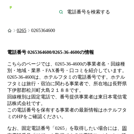
0265
0265364600
電話番号
0265364600/0265-36-4600
の情報
こちらのページでは、
0265-36-4600
の事業者名・回線種
別・地域・業界・FAX番号・口コミを紹介しています。
0265-36-4600
は、
ホテルフタミ
の電話番号です。
ホテル
フタミは
旅行・宿泊
に関わる事業者
で、所在地は長野県
下伊那郡松川町大島２１８８
です。
回線種別は
固定電話
で、番号提供事業者は
東日本電信電
話株式会社
です。
この電話番号を保有する事業者の最新情報は
ホテルフタ
ミ
のHP
をご確認ください。
なお、固定電話番号「
0265
」を取得したい場合には、
固