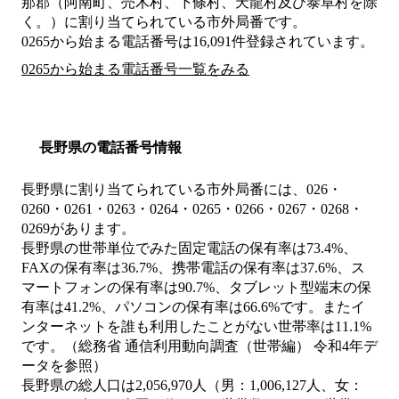
那郡（阿南町、売木村、下條村、天龍村及び泰阜村を除
く。）
に割り当てられている市外局番です。
0265から始まる電話番号は16,091件登録されています。
0265から始まる電話番号一覧をみる
長野県の電話番号情報
長野県に割り当てられている市外局番には、026・
0260・0261・0263・0264・0265・0266・0267・0268・
0269があります。
長野県の世帯単位でみた固定電話の保有率は73.4%、
FAXの保有率は36.7%、携帯電話の保有率は37.6%、ス
マートフォンの保有率は90.7%、タブレット型端末の保
有率は41.2%、パソコンの保有率は66.6%です。またイ
ンターネットを誰も利用したことがない世帯率は11.1%
です。（総務省 通信利用動向調査（世帯編） 令和4年デ
ータを参照）
長野県の総人口は2,056,970人（男：1,006,127人、女：