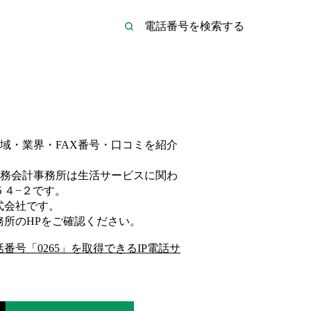
域・業界・FAX番号・口コミを紹介
務会計事務所は
生活サービス
に関わ
４−２
です。
式会社
です。
務所
のHP
をご確認ください。
話番号「
0265
」を取得できるIP電話サ