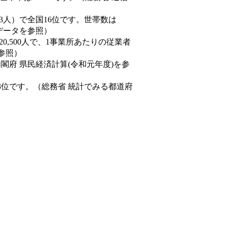
0,843人）で全国16位です。世帯数は
態データを参照）
20,500人で、1事業所あたりの従業者
を参照）
内閣府 県民経済計算(令和元年度)を参
3位です。（総務省 統計でみる都道府
。