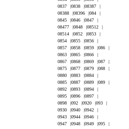
0837
0838
08387
08388
08396
084
0845
0846
0847
08477
0848
08512
08514
0852
0853
0854
0855
0856
0857
0858
0859
086
0863
0865
0866
0867
0868
0869
087
0875
0877
0879
088
0880
0883
0884
0885
0887
0889
089
0892
0893
0894
0895
0896
0897
0898
092
0920
093
0930
0940
0942
0943
0944
0946
0947
0948
0949
095