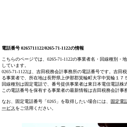
電話番号
0265711122/0265-71-1122
の情報
こちらのページでは、
0265-71-1122
の事業者名・回線種別・地
しています。
0265-71-1122
は、
吉田税務会計事務所
の電話番号です。
吉田税
る事業者
で、所在地は長野県上伊那郡箕輪町大字中箕輪１７５
回線種別は
固定電話
で、番号提供事業者は
東日本電信電話株
この電話番号を保有する事業者の最新情報は
吉田税務会計事
なお、固定電話番号「
0265
」を取得したい場合には、
固定電
ービス
をご活用ください。