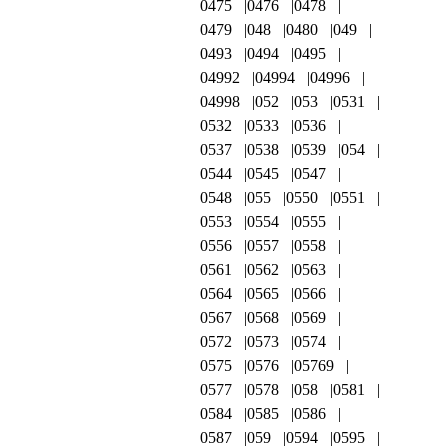
0475
0476
0478
0479
048
0480
049
0493
0494
0495
04992
04994
04996
04998
052
053
0531
0532
0533
0536
0537
0538
0539
054
0544
0545
0547
0548
055
0550
0551
0553
0554
0555
0556
0557
0558
0561
0562
0563
0564
0565
0566
0567
0568
0569
0572
0573
0574
0575
0576
05769
0577
0578
058
0581
0584
0585
0586
0587
059
0594
0595