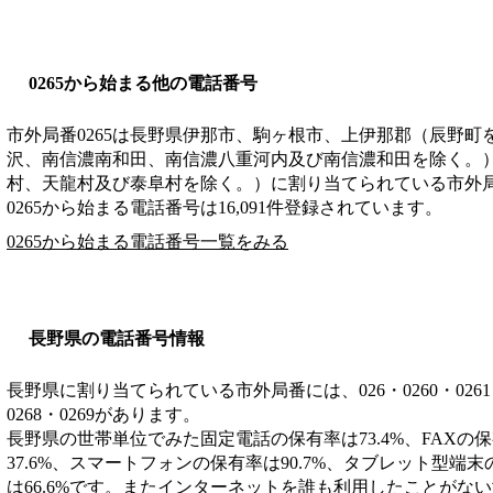
0265から始まる他の電話番号
市外局番
0265
は
長野県伊那市、駒ヶ根市、上伊那郡（辰野町
沢、南信濃南和田、南信濃八重河内及び南信濃和田を除く。
村、天龍村及び泰阜村を除く。）
に割り当てられている市外
0265から始まる電話番号は16,091件登録されています。
0265から始まる電話番号一覧をみる
長野県の電話番号情報
長野県に割り当てられている市外局番には、026・0260・0261・026
0268・0269があります。
長野県の世帯単位でみた固定電話の保有率は73.4%、FAXの保
37.6%、スマートフォンの保有率は90.7%、タブレット型端末
は66.6%です。またインターネットを誰も利用したことがない世