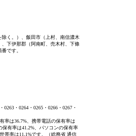
を除く。）、飯田市（上村、南信濃木
）、下伊那郡（阿南町、売木村、下條
局番です。
3・0264・0265・0266・0267・
有率は36.7%、携帯電話の保有率は
の保有率は41.2%、パソコンの保有率
帯率は11.1%です。（総務省 通信