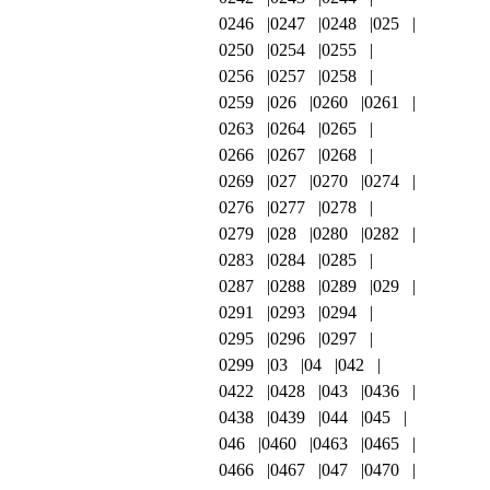
0246
0247
0248
025
0250
0254
0255
0256
0257
0258
0259
026
0260
0261
0263
0264
0265
0266
0267
0268
0269
027
0270
0274
0276
0277
0278
0279
028
0280
0282
0283
0284
0285
0287
0288
0289
029
0291
0293
0294
0295
0296
0297
0299
03
04
042
0422
0428
043
0436
0438
0439
044
045
046
0460
0463
0465
0466
0467
047
0470