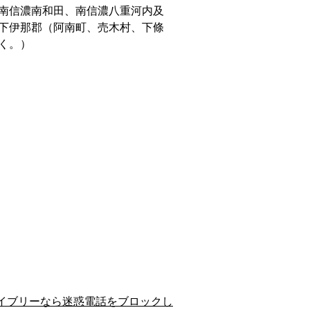
南信濃南和田、南信濃八重河内及
下伊那郡（阿南町、売木村、下條
く。）
イブリーなら迷惑電話をブロックし