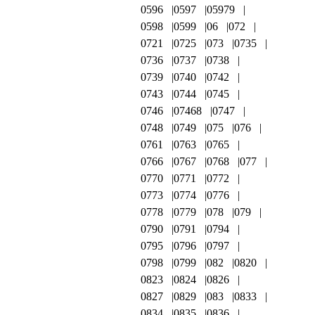
0596
0597
05979
0598
0599
06
072
0721
0725
073
0735
0736
0737
0738
0739
0740
0742
0743
0744
0745
0746
07468
0747
0748
0749
075
076
0761
0763
0765
0766
0767
0768
077
0770
0771
0772
0773
0774
0776
0778
0779
078
079
0790
0791
0794
0795
0796
0797
0798
0799
082
0820
0823
0824
0826
0827
0829
083
0833
0834
0835
0836