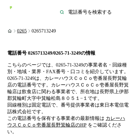
0265
0265713249
電話番号
0265713249/0265-71-3249
の情報
こちらのページでは、
0265-71-3249
の事業者名・回線種
別・地域・業界・FAX番号・口コミを紹介しています。
0265-71-3249
は、
カレーハウスＣｏＣｏ壱番屋長野箕輪
店
の電話番号です。
カレーハウスＣｏＣｏ壱番屋長野箕
輪店は
飲食店
に関わる事業者
で、所在地は長野県上伊那
郡箕輪町大字中箕輪松島８０５１−１
です。
回線種別は
固定電話
で、番号提供事業者は
東日本電信電
話株式会社
です。
この電話番号を保有する事業者の最新情報は
カレーハ
ウスＣｏＣｏ壱番屋長野箕輪店
のHP
をご確認くださ
い。