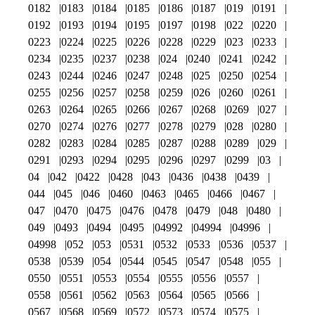
0182
0183
0184
0185
0186
0187
019
0191
0192
0193
0194
0195
0197
0198
022
0220
0223
0224
0225
0226
0228
0229
023
0233
0234
0235
0237
0238
024
0240
0241
0242
0243
0244
0246
0247
0248
025
0250
0254
0255
0256
0257
0258
0259
026
0260
0261
0263
0264
0265
0266
0267
0268
0269
027
0270
0274
0276
0277
0278
0279
028
0280
0282
0283
0284
0285
0287
0288
0289
029
0291
0293
0294
0295
0296
0297
0299
03
04
042
0422
0428
043
0436
0438
0439
044
045
046
0460
0463
0465
0466
0467
047
0470
0475
0476
0478
0479
048
0480
049
0493
0494
0495
04992
04994
04996
04998
052
053
0531
0532
0533
0536
0537
0538
0539
054
0544
0545
0547
0548
055
0550
0551
0553
0554
0555
0556
0557
0558
0561
0562
0563
0564
0565
0566
0567
0568
0569
0572
0573
0574
0575