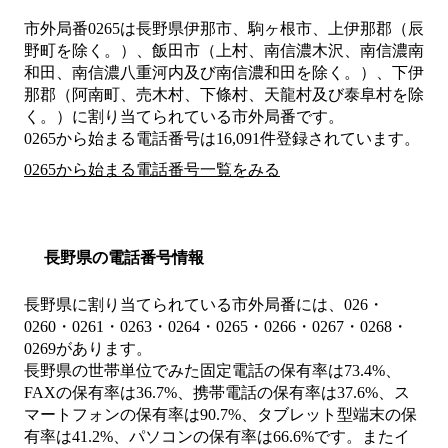
市外局番
0265
は
長野県伊那市、駒ヶ根市、上伊那郡（辰
野町を除く。）、飯田市（上村、南信濃木沢、南信濃南
和田、南信濃八重河内及び南信濃和田を除く。）、下伊
那郡（阿南町、売木村、下條村、天龍村及び泰阜村を除
く。）
に割り当てられている市外局番です。
0265から始まる電話番号は16,091件登録されています。
0265から始まる電話番号一覧をみる
長野県の電話番号情報
長野県に割り当てられている市外局番には、026・
0260・0261・0263・0264・0265・0266・0267・0268・
0269があります。
長野県の世帯単位でみた固定電話の保有率は73.4%、
FAXの保有率は36.7%、携帯電話の保有率は37.6%、ス
マートフォンの保有率は90.7%、タブレット型端末の保
有率は41.2%、パソコンの保有率は66.6%です。またイ