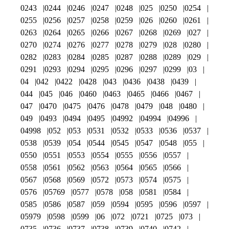
0243
0244
0246
0247
0248
025
0250
0254
0255
0256
0257
0258
0259
026
0260
0261
0263
0264
0265
0266
0267
0268
0269
027
0270
0274
0276
0277
0278
0279
028
0280
0282
0283
0284
0285
0287
0288
0289
029
0291
0293
0294
0295
0296
0297
0299
03
04
042
0422
0428
043
0436
0438
0439
044
045
046
0460
0463
0465
0466
0467
047
0470
0475
0476
0478
0479
048
0480
049
0493
0494
0495
04992
04994
04996
04998
052
053
0531
0532
0533
0536
0537
0538
0539
054
0544
0545
0547
0548
055
0550
0551
0553
0554
0555
0556
0557
0558
0561
0562
0563
0564
0565
0566
0567
0568
0569
0572
0573
0574
0575
0576
05769
0577
0578
058
0581
0584
0585
0586
0587
059
0594
0595
0596
0597
05979
0598
0599
06
072
0721
0725
073
0735
0736
0737
0738
0739
0740
0742