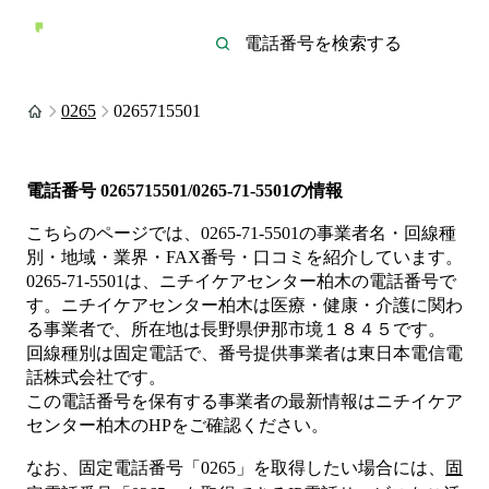
0265
0265715501
電話番号
0265715501/0265-71-5501
の情報
こちらのページでは、
0265-71-5501
の事業者名・回線種
別・地域・業界・FAX番号・口コミを紹介しています。
0265-71-5501
は、
ニチイケアセンター柏木
の電話番号で
す。
ニチイケアセンター柏木は
医療・健康・介護
に関わ
る事業者
で、所在地は長野県伊那市境１８４５
です。
回線種別は
固定電話
で、番号提供事業者は
東日本電信電
話株式会社
です。
この電話番号を保有する事業者の最新情報は
ニチイケア
センター柏木
のHP
をご確認ください。
なお、固定電話番号「
0265
」を取得したい場合には、
固