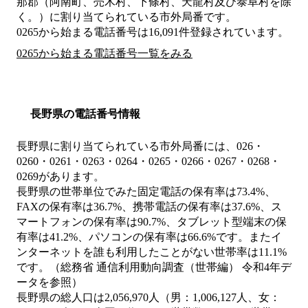
那郡（阿南町、売木村、下條村、天龍村及び泰阜村を除
く。）
に割り当てられている市外局番です。
0265から始まる電話番号は16,091件登録されています。
0265から始まる電話番号一覧をみる
長野県の電話番号情報
長野県に割り当てられている市外局番には、026・
0260・0261・0263・0264・0265・0266・0267・0268・
0269があります。
長野県の世帯単位でみた固定電話の保有率は73.4%、
FAXの保有率は36.7%、携帯電話の保有率は37.6%、ス
マートフォンの保有率は90.7%、タブレット型端末の保
有率は41.2%、パソコンの保有率は66.6%です。またイ
ンターネットを誰も利用したことがない世帯率は11.1%
です。（総務省 通信利用動向調査（世帯編） 令和4年デ
ータを参照）
長野県の総人口は2,056,970人（男：1,006,127人、女：