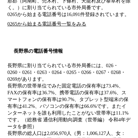
那郡（阿南町、売木村、下條村、天龍村及び泰阜村を除
く。）
に割り当てられている市外局番です。
0265から始まる電話番号は16,091件登録されています。
0265から始まる電話番号一覧をみる
長野県の電話番号情報
長野県に割り当てられている市外局番には、026・
0260・0261・0263・0264・0265・0266・0267・0268・
0269があります。
長野県の世帯単位でみた固定電話の保有率は73.4%、
FAXの保有率は36.7%、携帯電話の保有率は37.6%、ス
マートフォンの保有率は90.7%、タブレット型端末の保
有率は41.2%、パソコンの保有率は66.6%です。またイ
ンターネットを誰も利用したことがない世帯率は11.1%
です。（総務省 通信利用動向調査（世帯編） 令和4年デ
ータを参照）
長野県の総人口は2,056,970人（男：1,006,127人、女：