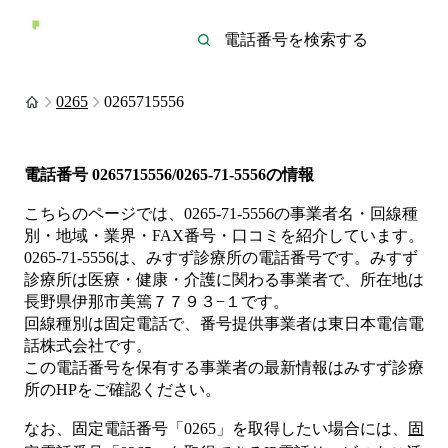
0265
0265715556
電話番号
0265715556/0265-71-5556
の情報
こちらのページでは、
0265-71-5556
の事業者名・回線種
別・地域・業界・FAX番号・口コミを紹介しています。
0265-71-5556
は、
みすず診療所
の電話番号です。
みすず
診療所は
医療・健康・介護
に関わる事業者
で、所在地は
長野県伊那市美篶７７９３−１
です。
回線種別は
固定電話
で、番号提供事業者は
東日本電信電
話株式会社
です。
この電話番号を保有する事業者の最新情報は
みすず診療
所
のHP
をご確認ください。
なお、固定電話番号「
0265
」を取得したい場合には、
固