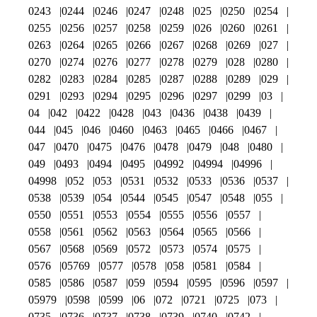
0243
0244
0246
0247
0248
025
0250
0254
0255
0256
0257
0258
0259
026
0260
0261
0263
0264
0265
0266
0267
0268
0269
027
0270
0274
0276
0277
0278
0279
028
0280
0282
0283
0284
0285
0287
0288
0289
029
0291
0293
0294
0295
0296
0297
0299
03
04
042
0422
0428
043
0436
0438
0439
044
045
046
0460
0463
0465
0466
0467
047
0470
0475
0476
0478
0479
048
0480
049
0493
0494
0495
04992
04994
04996
04998
052
053
0531
0532
0533
0536
0537
0538
0539
054
0544
0545
0547
0548
055
0550
0551
0553
0554
0555
0556
0557
0558
0561
0562
0563
0564
0565
0566
0567
0568
0569
0572
0573
0574
0575
0576
05769
0577
0578
058
0581
0584
0585
0586
0587
059
0594
0595
0596
0597
05979
0598
0599
06
072
0721
0725
073
0735
0736
0737
0738
0739
0740
0742