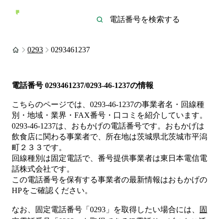
0293
0293461237
電話番号
0293461237/0293-46-1237
の情報
こちらのページでは、
0293-46-1237
の事業者名・回線種
別・地域・業界・FAX番号・口コミを紹介しています。
0293-46-1237
は、
おもかげ
の電話番号です。
おもかげは
飲食店
に関わる事業者
で、所在地は茨城県北茨城市平潟
町２３３
です。
回線種別は
固定電話
で、番号提供事業者は
東日本電信電
話株式会社
です。
この電話番号を保有する事業者の最新情報は
おもかげ
の
HP
をご確認ください。
なお、固定電話番号「
0293
」を取得したい場合には、
固