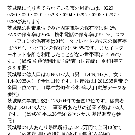
茨城県に割り当てられている市外局番には、0229・
0280・029・0291・0293・0294・0295・0296・0297・
0299があります。
茨城県の世帯単位でみた固定電話の保有率は64.2%、
FAXの保有率は26%、携帯電話の保有率は39.1%、スマ
ートフォンの保有率は84%、タブレット型端末の保有率
は35.6%、パソコンの保有率は56.5%です。またインタ
ーネットを誰も利用したことがない世帯率は14.5%で
す。（総務省 通信利用動向調査（世帯編） 令和4年デー
タを参照）
茨城県の総人口は2,890,377人（男：1,449,442人、女：
1,440,935人）で全国11位です。世帯数は1,281,935世帯で
全国12位です。（厚生労働省 令和3年人口動態データを
参照）
茨城県の事業所数は125,804件で全国13位です。従業者
数は1,321,449人で、1事業所あたりの従業者数は10.5人
です。（総務省 平成26年経済センサス‐基礎調査を参
照）
茨城県の1人あたり県民所得は324.7万円で全国10位で
す。（内閣府 県民経済計算(令和元年度)を参照）