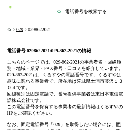
029
0298622021
電話番号
0298622021/029-862-2021
の情報
こちらのページでは、
029-862-2021
の事業者名・回線種
別・地域・業界・FAX番号・口コミを紹介しています。
029-862-2021
は、
くるすや
の電話番号です。
くるすやは
趣味
に関わる事業者
で、所在地は茨城県土浦市藤沢１３
０４
です。
回線種別は
固定電話
で、番号提供事業者は
東日本電信電
話株式会社
です。
この電話番号を保有する事業者の最新情報は
くるすや
の
HP
をご確認ください。
なお、固定電話番号「
029
」を取得したい場合には、
固