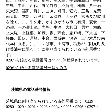
田、下根本、新橋、角崎、清久島、手賀組新田、寺内、
中島、中山、西代、野間谷原、羽賀浦、橋向、八千石、
東大沼、福田、堀川、曲渕、町田、狸穴、三島、光葉、
南太田、本新、八筋川、余津谷、四ッ谷、六角及び脇川
を除く。）、牛久市、かすみがうら市（有河、安食、一
の瀬、一の瀬上流、岩坪、牛渡、大和田、男神、柏崎、
上大堤、上軽部、加茂、坂、宍倉、志戸崎、下大堤、下
軽部、田伏、戸崎、中台、西成井、深谷、三ツ木及び南
根本に限る。）、つくば市、土浦市、稲敷郡（阿見町及
び美浦村に限る。）
に割り当てられている市外局番で
す。
029から始まる電話番号は44,443件登録されています。
029から始まる電話番号一覧をみる
茨城県の電話番号情報
茨城県に割り当てられている市外局番には、0229・
0280・029・0291・0293・0294・0295・0296・0297・