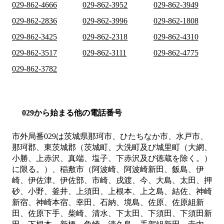
029-862-4666
029-862-3952
029-862-3949
029-862-2836
029-862-3996
029-862-1808
029-862-3425
029-862-2318
029-862-4310
029-862-3517
029-862-3111
029-862-4775
029-862-3782
029から始まる他の電話番号
市外局番
029
は
茨城県那珂市、ひたちなか市、水戸市、
那珂郡、東茨城郡（茨城町、大洗町及び城里町（大網、
小勝、上赤沢、真端、塩子、下赤沢及び徳蔵を除く。）
に限る。）、稲敷市（阿波崎、阿波崎新田、飯島、伊
崎、伊佐津、伊佐部、市崎、戌渡、今、大島、太田、押
砂、小野、釜井、上須田、上根本、上之島、結佐、神崎
新宿、神崎本宿、幸田、石納、境島、佐原、佐原組新
田、佐原下手、柴崎、清水、下太田、下須田、下須田新