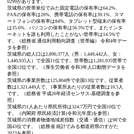
0299があります。
茨城県の世帯単位でみた固定電話の保有率は64.2%、
FAXの保有率は26%、携帯電話の保有率は39.1%、スマ
ートフォンの保有率は84%、タブレット型端末の保有率
は35.6%、パソコンの保有率は56.5%です。またインタ
ーネットを誰も利用したことがない世帯率は14.5%で
す。（総務省 通信利用動向調査（世帯編） 令和4年デー
タを参照）
茨城県の総人口は2,890,377人（男：1,449,442人、女：
1,440,935人）で全国11位です。世帯数は1,281,935世帯で
全国12位です。（厚生労働省 令和3年人口動態データを
参照）
茨城県の事業所数は125,804件で全国13位です。従業者
数は1,321,449人で、1事業所あたりの従業者数は10.5人
です。（総務省 平成26年経済センサス‐基礎調査を参
照）
茨城県の1人あたり県民所得は324.7万円で全国10位で
す。（内閣府 県民経済計算(令和元年度)を参照）
茨城県の消費者物価地域差指数（交通・通信）は98で全
国43位です。（総務省 統計でみる都道府県のすがた
2023を参照）