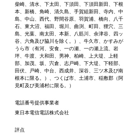
柴崎、清水、下太田、下須田、下須田新田、下根
本、新橋、角崎、清久島、手賀組新田、寺内、中
島、中山、西代、野間谷原、羽賀浦、橋向、八千
石、東大沼、福田、堀川、曲渕、町田、狸穴、三
島、光葉、南太田、本新、八筋川、余津谷、四ッ
谷、六角及び脇川を除く。）、牛久市、かすみが
うら市（有河、安食、一の瀬、一の瀬上流、岩
坪、牛渡、大和田、男神、柏崎、上大堤、上軽
部、加茂、坂、宍倉、志戸崎、下大堤、下軽部、
田伏、戸崎、中台、西成井、深谷、三ツ木及び南
根本に限る。）、つくば市、土浦市、稲敷郡（阿
見町及び美浦村に限る。）
電話番号提供事業者
東日本電信電話株式会社
評点