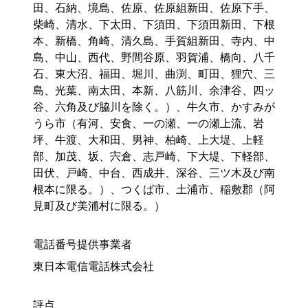
田、石納、境島、佐原、佐原組新田、佐原下手、
柴崎、清水、下太田、下須田、下須田新田、下根
本、新橋、角崎、清久島、手賀組新田、寺内、中
島、中山、西代、野間谷原、羽賀浦、橋向、八千
石、東大沼、福田、堀川、曲渕、町田、狸穴、三
島、光葉、南太田、本新、八筋川、余津谷、四ッ
谷、六角及び脇川を除く。）、牛久市、かすみが
うら市（有河、安食、一の瀬、一の瀬上流、岩
坪、牛渡、大和田、男神、柏崎、上大堤、上軽
部、加茂、坂、宍倉、志戸崎、下大堤、下軽部、
田伏、戸崎、中台、西成井、深谷、三ツ木及び南
根本に限る。）、つくば市、土浦市、稲敷郡（阿
見町及び美浦村に限る。）
電話番号提供事業者
東日本電信電話株式会社
評点