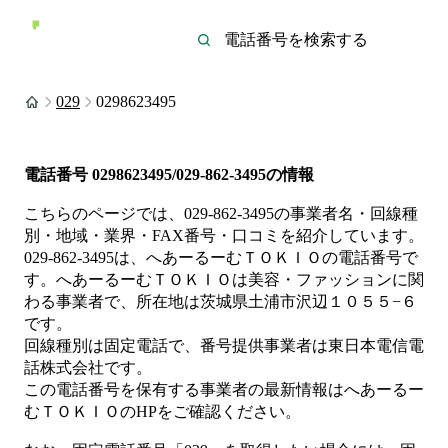
029
0298623495
電話番号
0298623495/029-862-3495
の情報
こちらのページでは、
029-862-3495
の事業者名・回線種
別・地域・業界・FAX番号・口コミを紹介しています。
029-862-3495
は、
へあーるーむＴＯＫＩＯ
の電話番号で
す。
へあーるーむＴＯＫＩＯは
美容・ファッション
に関
わる事業者
で、所在地は茨城県土浦市沢辺１０５５−６
です。
回線種別は
固定電話
で、番号提供事業者は
東日本電信電
話株式会社
です。
この電話番号を保有する事業者の最新情報は
へあーるー
むＴＯＫＩＯ
のHP
をご確認ください。