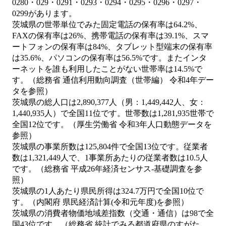
0280・029・0291・0293・0294・0295・0296・0297・
0299があります。
茨城県の世帯単位でみた固定電話の保有率は64.2%、
FAXの保有率は26%、携帯電話の保有率は39.1%、スマ
ートフォンの保有率は84%、タブレット型端末の保有率
は35.6%、パソコンの保有率は56.5%です。またインタ
ーネットを誰も利用したことがない世帯率は14.5%で
す。（総務省 通信利用動向調査（世帯編） 令和4年デー
タを参照）
茨城県の総人口は2,890,377人（男：1,449,442人、女：
1,440,935人）で全国11位です。世帯数は1,281,935世帯で
全国12位です。（厚生労働省 令和3年人口動態データを
参照）
茨城県の事業所数は125,804件で全国13位です。従業者
数は1,321,449人で、1事業所あたりの従業者数は10.5人
です。（総務省 平成26年経済センサス‐基礎調査を参
照）
茨城県の1人あたり県民所得は324.7万円で全国10位で
す。（内閣府 県民経済計算(令和元年度)を参照）
茨城県の消費者物価地域差指数（交通・通信）は98で全
国43位です。（総務省 統計でみる都道府県のすがた