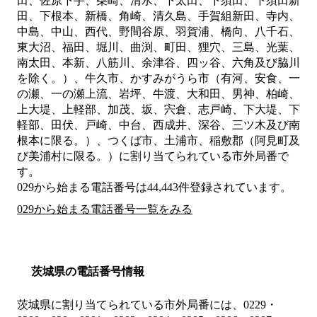
田、佐原下手、柴崎、清水、下太田、下須田、下須田新
田、下根本、新橋、角崎、清久島、手賀組新田、寺内、
中島、中山、西代、野間谷原、羽賀浦、橋向、八千石、
東大沼、福田、堀川、曲渕、町田、狸穴、三島、光葉、
南太田、本新、八筋川、余津谷、四ッ谷、六角及び脇川
を除く。）、牛久市、かすみがうら市（有河、安食、一
の瀬、一の瀬上流、岩坪、牛渡、大和田、男神、柏崎、
上大堤、上軽部、加茂、坂、宍倉、志戸崎、下大堤、下
軽部、田伏、戸崎、中台、西成井、深谷、三ツ木及び南
根本に限る。）、つくば市、土浦市、稲敷郡（阿見町及
び美浦村に限る。）
に割り当てられている市外局番で
す。
029から始まる電話番号は44,443件登録されています。
029から始まる電話番号一覧をみる
茨城県の電話番号情報
茨城県に割り当てられている市外局番には、0229・