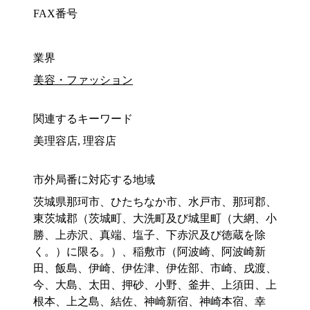
FAX番号
業界
美容・ファッション
関連するキーワード
美理容店, 理容店
市外局番に対応する地域
茨城県那珂市、ひたちなか市、水戸市、那珂郡、
東茨城郡（茨城町、大洗町及び城里町（大網、小
勝、上赤沢、真端、塩子、下赤沢及び徳蔵を除
く。）に限る。）、稲敷市（阿波崎、阿波崎新
田、飯島、伊崎、伊佐津、伊佐部、市崎、戌渡、
今、大島、太田、押砂、小野、釜井、上須田、上
根本、上之島、結佐、神崎新宿、神崎本宿、幸