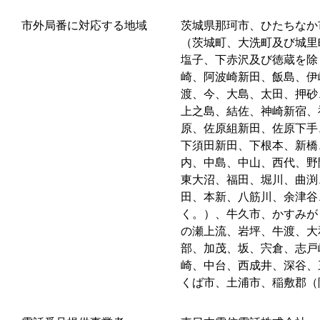
市外局番に対応する地域
茨城県那珂市、ひたちなか
（茨城町、大洗町及び城里
塩子、下赤沢及び徳蔵を除
崎、阿波崎新田、飯島、伊
渡、今、大島、太田、押砂
上之島、結佐、神崎新宿、
原、佐原組新田、佐原下手
下須田新田、下根本、新橋
内、中島、中山、西代、野
東大沼、福田、堀川、曲渕
田、本新、八筋川、余津谷
く。）、牛久市、かすみが
の瀬上流、岩坪、牛渡、大
部、加茂、坂、宍倉、志戸
崎、中台、西成井、深谷、
くば市、土浦市、稲敷郡（