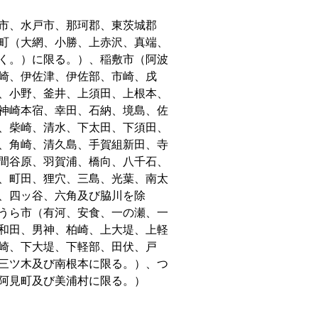
市、水戸市、那珂郡、東茨城郡
町（大網、小勝、上赤沢、真端、
く。）に限る。）、稲敷市（阿波
崎、伊佐津、伊佐部、市崎、戌
、小野、釜井、上須田、上根本、
神崎本宿、幸田、石納、境島、佐
、柴崎、清水、下太田、下須田、
、角崎、清久島、手賀組新田、寺
間谷原、羽賀浦、橋向、八千石、
、町田、狸穴、三島、光葉、南太
、四ッ谷、六角及び脇川を除
うら市（有河、安食、一の瀬、一
和田、男神、柏崎、上大堤、上軽
崎、下大堤、下軽部、田伏、戸
三ツ木及び南根本に限る。）、つ
阿見町及び美浦村に限る。）