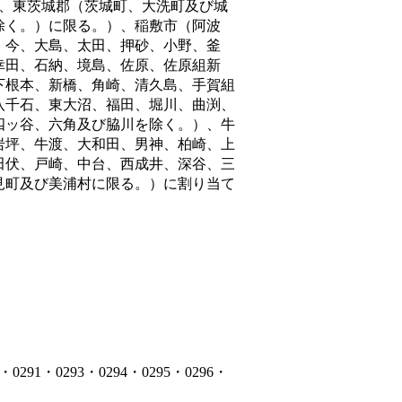
、東茨城郡（茨城町、大洗町及び城
除く。）に限る。）、稲敷市（阿波
、今、大島、太田、押砂、小野、釜
幸田、石納、境島、佐原、佐原組新
下根本、新橋、角崎、清久島、手賀組
八千石、東大沼、福田、堀川、曲渕、
四ッ谷、六角及び脇川を除く。）、牛
岩坪、牛渡、大和田、男神、柏崎、上
田伏、戸崎、中台、西成井、深谷、三
見町及び美浦村に限る。）
に割り当て
1・0293・0294・0295・0296・