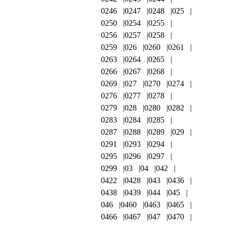
0246
0247
0248
025
0250
0254
0255
0256
0257
0258
0259
026
0260
0261
0263
0264
0265
0266
0267
0268
0269
027
0270
0274
0276
0277
0278
0279
028
0280
0282
0283
0284
0285
0287
0288
0289
029
0291
0293
0294
0295
0296
0297
0299
03
04
042
0422
0428
043
0436
0438
0439
044
045
046
0460
0463
0465
0466
0467
047
0470