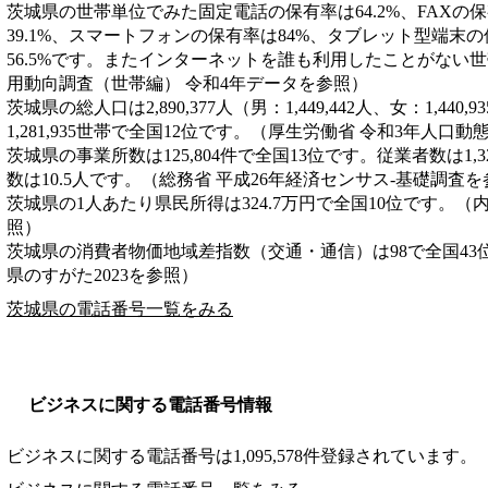
茨城県の世帯単位でみた固定電話の保有率は64.2%、FAXの
39.1%、スマートフォンの保有率は84%、タブレット型端末の
56.5%です。またインターネットを誰も利用したことがない世帯
用動向調査（世帯編） 令和4年データを参照）
茨城県の総人口は2,890,377人（男：1,449,442人、女：1,44
1,281,935世帯で全国12位です。（厚生労働省 令和3年人口
茨城県の事業所数は125,804件で全国13位です。従業者数は1,3
数は10.5人です。（総務省 平成26年経済センサス‐基礎調査
茨城県の1人あたり県民所得は324.7万円で全国10位です。（
照）
茨城県の消費者物価地域差指数（交通・通信）は98で全国43
県のすがた2023を参照）
茨城県の電話番号一覧をみる
ビジネスに関する電話番号情報
ビジネスに関する電話番号は1,095,578件登録されています。