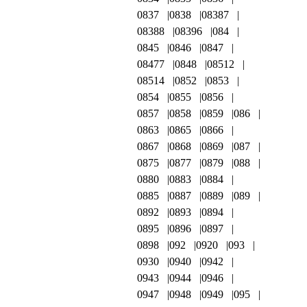
0837
0838
08387
08388
08396
084
0845
0846
0847
08477
0848
08512
08514
0852
0853
0854
0855
0856
0857
0858
0859
086
0863
0865
0866
0867
0868
0869
087
0875
0877
0879
088
0880
0883
0884
0885
0887
0889
089
0892
0893
0894
0895
0896
0897
0898
092
0920
093
0930
0940
0942
0943
0944
0946
0947
0948
0949
095