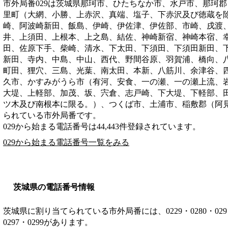
市外局番
029
は
茨城県那珂市、ひたちなか市、水戸市、那珂郡
里町（大網、小勝、上赤沢、真端、塩子、下赤沢及び徳蔵を
崎、阿波崎新田、飯島、伊崎、伊佐津、伊佐部、市崎、戌渡
井、上須田、上根本、上之島、結佐、神崎新宿、神崎本宿、
田、佐原下手、柴崎、清水、下太田、下須田、下須田新田、
新田、寺内、中島、中山、西代、野間谷原、羽賀浦、橋向、
町田、狸穴、三島、光葉、南太田、本新、八筋川、余津谷、
久市、かすみがうら市（有河、安食、一の瀬、一の瀬上流、
大堤、上軽部、加茂、坂、宍倉、志戸崎、下大堤、下軽部、
ツ木及び南根本に限る。）、つくば市、土浦市、稲敷郡（阿
られている市外局番です。
029から始まる電話番号は44,443件登録されています。
029から始まる電話番号一覧をみる
茨城県の電話番号情報
茨城県に割り当てられている市外局番には、0229・0280・029・029
0297・0299があります。