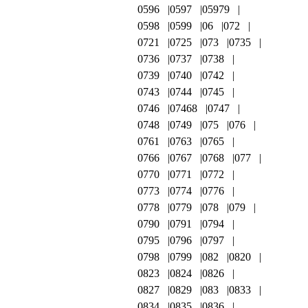
0596
0597
05979
0598
0599
06
072
0721
0725
073
0735
0736
0737
0738
0739
0740
0742
0743
0744
0745
0746
07468
0747
0748
0749
075
076
0761
0763
0765
0766
0767
0768
077
0770
0771
0772
0773
0774
0776
0778
0779
078
079
0790
0791
0794
0795
0796
0797
0798
0799
082
0820
0823
0824
0826
0827
0829
083
0833
0834
0835
0836