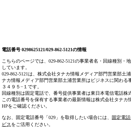
電話番号
0298625121/029-862-5121
の情報
こちらのページでは、
029-862-5121
の事業者名・回線種別・地
しています。
029-862-5121
は、
株式会社タナカ情報メディア部門営業部土浦
ナカ情報メディア部門営業部土浦営業所は
ビジネス
に関わる
３４９５−１
です。
回線種別は
固定電話
で、番号提供事業者は
東日本電信電話株
この電話番号を保有する事業者の最新情報は
株式会社タナカ
HP
をご確認ください。
なお、固定電話番号「
029
」を取得したい場合には、
固定電話
ビス
をご活用ください。