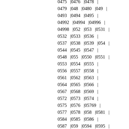
0475
0476
0478
0479
048
0480
049
0493
0494
0495
04992
04994
04996
04998
052
053
0531
0532
0533
0536
0537
0538
0539
054
0544
0545
0547
0548
055
0550
0551
0553
0554
0555
0556
0557
0558
0561
0562
0563
0564
0565
0566
0567
0568
0569
0572
0573
0574
0575
0576
05769
0577
0578
058
0581
0584
0585
0586
0587
059
0594
0595