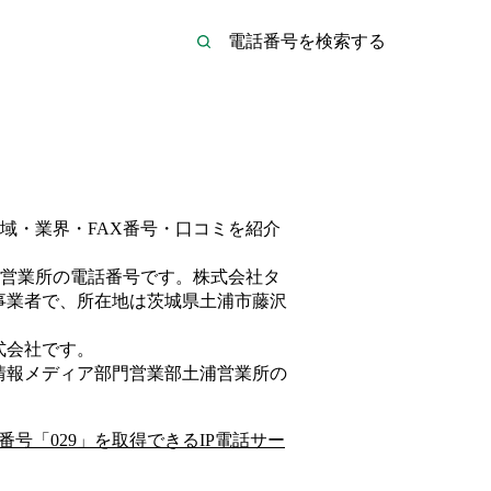
域・業界・FAX番号・口コミを紹介
営業所
の電話番号です。
株式会社タ
事業者
で、所在地は茨城県土浦市藤沢
式会社
です。
情報メディア部門営業部土浦営業所
の
番号「
029
」を取得できるIP電話サー