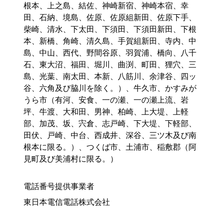
根本、上之島、結佐、神崎新宿、神崎本宿、幸
田、石納、境島、佐原、佐原組新田、佐原下手、
柴崎、清水、下太田、下須田、下須田新田、下根
本、新橋、角崎、清久島、手賀組新田、寺内、中
島、中山、西代、野間谷原、羽賀浦、橋向、八千
石、東大沼、福田、堀川、曲渕、町田、狸穴、三
島、光葉、南太田、本新、八筋川、余津谷、四ッ
谷、六角及び脇川を除く。）、牛久市、かすみが
うら市（有河、安食、一の瀬、一の瀬上流、岩
坪、牛渡、大和田、男神、柏崎、上大堤、上軽
部、加茂、坂、宍倉、志戸崎、下大堤、下軽部、
田伏、戸崎、中台、西成井、深谷、三ツ木及び南
根本に限る。）、つくば市、土浦市、稲敷郡（阿
見町及び美浦村に限る。）
電話番号提供事業者
東日本電信電話株式会社