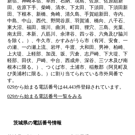
新宿、神崎本宿、幸田、石納、境島、佐原、佐原組新
田、佐原下手、柴崎、清水、下太田、下須田、下須田新
田、下根本、新橋、角崎、清久島、手賀組新田、寺内、
中島、中山、西代、野間谷原、羽賀浦、橋向、八千石、
東大沼、福田、堀川、曲渕、町田、狸穴、三島、光葉、
南太田、本新、八筋川、余津谷、四ッ谷、六角及び脇川
を除く。）、牛久市、かすみがうら市（有河、安食、一
の瀬、一の瀬上流、岩坪、牛渡、大和田、男神、柏崎、
上大堤、上軽部、加茂、坂、宍倉、志戸崎、下大堤、下
軽部、田伏、戸崎、中台、西成井、深谷、三ツ木及び南
根本に限る。）、つくば市、土浦市、稲敷郡（阿見町及
び美浦村に限る。）
に割り当てられている市外局番で
す。
029から始まる電話番号は44,443件登録されています。
029から始まる電話番号一覧をみる
茨城県の電話番号情報