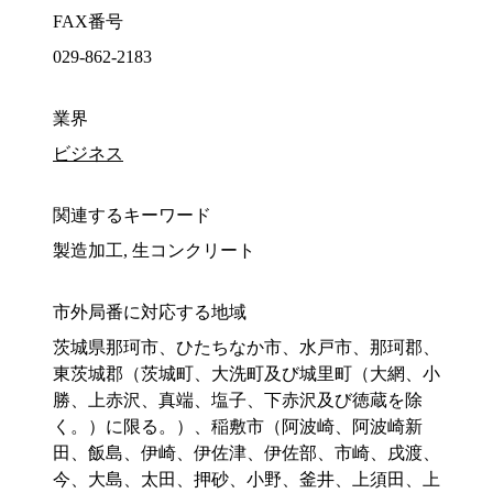
FAX番号
029-862-2183
業界
ビジネス
関連するキーワード
製造加工, 生コンクリート
市外局番に対応する地域
茨城県那珂市、ひたちなか市、水戸市、那珂郡、
東茨城郡（茨城町、大洗町及び城里町（大網、小
勝、上赤沢、真端、塩子、下赤沢及び徳蔵を除
く。）に限る。）、稲敷市（阿波崎、阿波崎新
田、飯島、伊崎、伊佐津、伊佐部、市崎、戌渡、
今、大島、太田、押砂、小野、釜井、上須田、上