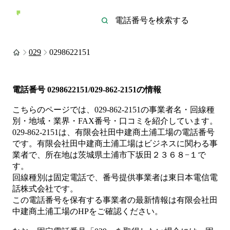
029
0298622151
電話番号
0298622151/029-862-2151
の情報
こちらのページでは、
029-862-2151
の事業者名・回線種
別・地域・業界・FAX番号・口コミを紹介しています。
029-862-2151
は、
有限会社田中建商土浦工場
の電話番号
です。
有限会社田中建商土浦工場は
ビジネス
に関わる事
業者
で、所在地は茨城県土浦市下坂田２３６８−１
で
す。
回線種別は
固定電話
で、番号提供事業者は
東日本電信電
話株式会社
です。
この電話番号を保有する事業者の最新情報は
有限会社田
中建商土浦工場
のHP
をご確認ください。