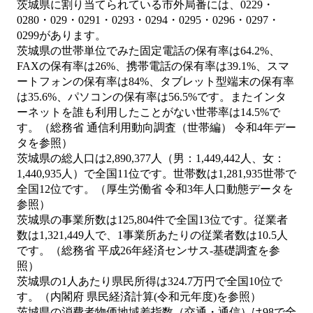
茨城県に割り当てられている市外局番には、0229・
0280・029・0291・0293・0294・0295・0296・0297・
0299があります。
茨城県の世帯単位でみた固定電話の保有率は64.2%、
FAXの保有率は26%、携帯電話の保有率は39.1%、スマ
ートフォンの保有率は84%、タブレット型端末の保有率
は35.6%、パソコンの保有率は56.5%です。またインタ
ーネットを誰も利用したことがない世帯率は14.5%で
す。（総務省 通信利用動向調査（世帯編） 令和4年デー
タを参照）
茨城県の総人口は2,890,377人（男：1,449,442人、女：
1,440,935人）で全国11位です。世帯数は1,281,935世帯で
全国12位です。（厚生労働省 令和3年人口動態データを
参照）
茨城県の事業所数は125,804件で全国13位です。従業者
数は1,321,449人で、1事業所あたりの従業者数は10.5人
です。（総務省 平成26年経済センサス‐基礎調査を参
照）
茨城県の1人あたり県民所得は324.7万円で全国10位で
す。（内閣府 県民経済計算(令和元年度)を参照）
茨城県の消費者物価地域差指数（交通・通信）は98で全