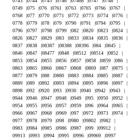
0743
0744
0745
0746
07468
0747
0748
0749
075
076
0761
0763
0765
0766
0767
0768
077
0770
0771
0772
0773
0774
0776
0778
0779
078
079
0790
0791
0794
0795
0796
0797
0798
0799
082
0820
0823
0824
0826
0827
0829
083
0833
0834
0835
0836
0837
0838
08387
08388
08396
084
0845
0846
0847
08477
0848
08512
08514
0852
0853
0854
0855
0856
0857
0858
0859
086
0863
0865
0866
0867
0868
0869
087
0875
0877
0879
088
0880
0883
0884
0885
0887
0889
089
0892
0893
0894
0895
0896
0897
0898
092
0920
093
0930
0940
0942
0943
0944
0946
0947
0948
0949
095
0950
0952
0954
0955
0956
0957
0959
096
0964
0965
0966
0967
0968
0969
097
0972
0973
0974
0977
0978
0979
098
0980
09802
0982
0983
0984
0985
0986
0987
099
09912
09913
0993
0994
0995
0996
09969
0997