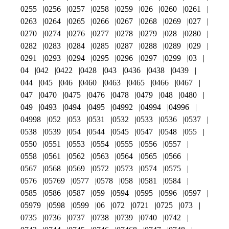
0255
0256
0257
0258
0259
026
0260
0261
0263
0264
0265
0266
0267
0268
0269
027
0270
0274
0276
0277
0278
0279
028
0280
0282
0283
0284
0285
0287
0288
0289
029
0291
0293
0294
0295
0296
0297
0299
03
04
042
0422
0428
043
0436
0438
0439
044
045
046
0460
0463
0465
0466
0467
047
0470
0475
0476
0478
0479
048
0480
049
0493
0494
0495
04992
04994
04996
04998
052
053
0531
0532
0533
0536
0537
0538
0539
054
0544
0545
0547
0548
055
0550
0551
0553
0554
0555
0556
0557
0558
0561
0562
0563
0564
0565
0566
0567
0568
0569
0572
0573
0574
0575
0576
05769
0577
0578
058
0581
0584
0585
0586
0587
059
0594
0595
0596
0597
05979
0598
0599
06
072
0721
0725
073
0735
0736
0737
0738
0739
0740
0742