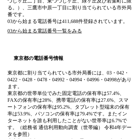
つじヶ丘二丁目、東つつじヶ丘、緑ヶ丘及び若葉町に限
る。）、三鷹市中原一丁目
に割り当てられている市外局
番です。
03から始まる電話番号は411,688件登録されています。
03から始まる電話番号一覧をみる
東京都の電話番号情報
東京都に割り当てられている市外局番には、03・042・
0422・0428・0478・04992・04994・04996・04998があり
ます。
東京都の世帯単位でみた固定電話の保有率は57.4%、
FAXの保有率は28%、携帯電話の保有率は27.6%、スマ
ートフォンの保有率は95.2%、タブレット型端末の保有
率は53.9%、パソコンの保有率は79.4%です。またイン
ターネットを誰も利用したことがない世帯率は6.7%で
す。（総務省 通信利用動向調査（世帯編） 令和4年デー
タを参照）