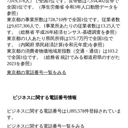
7,019,376人）で全国1位です。世帯数は7,354,402世帯で
全国1位です。（厚生労働省 令和3年人口動態データを
参照）
東京都の事業所数は728,710件で全国1位です。従業者数
は9,657,306人で、1事業所あたりの従業者数は13.25人で
す。（総務省 平成26年経済センサス‐基礎調査を参照）
東京都の1人あたり県民所得は575.7万円で全国1位で
す。（内閣府 県民経済計算(令和元年度)を参照）
東京都の消費者物価地域差指数（交通・通信）は103.2
で全国1位です。（総務省 統計でみる都道府県のすがた
2023を参照）
東京都の電話番号一覧をみる
ビジネスに関する電話番号情報
ビジネスに関する電話番号は1,095,578件登録されていま
す。
ビジネスに関する電話番号一覧をみる