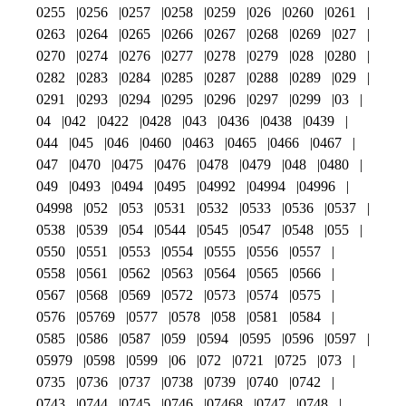
0255
0256
0257
0258
0259
026
0260
0261
0263
0264
0265
0266
0267
0268
0269
027
0270
0274
0276
0277
0278
0279
028
0280
0282
0283
0284
0285
0287
0288
0289
029
0291
0293
0294
0295
0296
0297
0299
03
04
042
0422
0428
043
0436
0438
0439
044
045
046
0460
0463
0465
0466
0467
047
0470
0475
0476
0478
0479
048
0480
049
0493
0494
0495
04992
04994
04996
04998
052
053
0531
0532
0533
0536
0537
0538
0539
054
0544
0545
0547
0548
055
0550
0551
0553
0554
0555
0556
0557
0558
0561
0562
0563
0564
0565
0566
0567
0568
0569
0572
0573
0574
0575
0576
05769
0577
0578
058
0581
0584
0585
0586
0587
059
0594
0595
0596
0597
05979
0598
0599
06
072
0721
0725
073
0735
0736
0737
0738
0739
0740
0742
0743
0744
0745
0746
07468
0747
0748