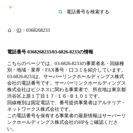
03
0368268233
電話番号
0368268233/03-6826-8233
の情報
こちらのページでは、
03-6826-8233
の事業者名・回線種
別・地域・業界・FAX番号・口コミを紹介しています。
03-6826-8233
は、
サーバーリンクホールディングス株式
会社
の電話番号です。
サーバーリンクホールディングス
株式会社は
ビジネス
に関わる事業者
で、所在地は東京都
渋谷区上原１丁目１７−１６−Ｂ１０１
です。
回線種別は
固定電話
で、番号提供事業者は
アルテリア・
ネットワークス株式会社
です。
この電話番号を保有する事業者の最新情報は
サーバーリ
ンクホールディングス株式会社
のHP
をご確認くださ
い。