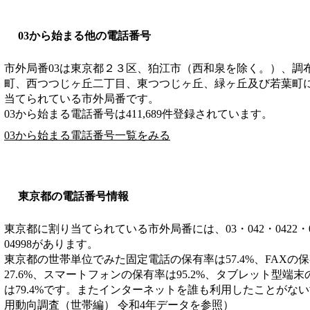
03から始まる他の電話番号
市外局番
03
は
東京都２３区、狛江市（西和泉を除く。）、調
町、西つつじヶ丘二丁目、東つつじヶ丘、緑ヶ丘及び若葉町
当てられている市外局番です。
03から始まる電話番号は411,689件登録されています。
03から始まる電話番号一覧をみる
東京都の電話番号情報
東京都に割り当てられている市外局番には、03・042・0422・0428・
04998があります。
東京都の世帯単位でみた固定電話の保有率は57.4%、FAXの
27.6%、スマートフォンの保有率は95.2%、タブレット型端末
は79.4%です。またインターネットを誰も利用したことがない
用動向調査（世帯編） 令和4年データを参照）