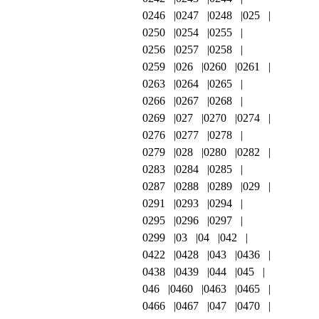
0246
0247
0248
025
0250
0254
0255
0256
0257
0258
0259
026
0260
0261
0263
0264
0265
0266
0267
0268
0269
027
0270
0274
0276
0277
0278
0279
028
0280
0282
0283
0284
0285
0287
0288
0289
029
0291
0293
0294
0295
0296
0297
0299
03
04
042
0422
0428
043
0436
0438
0439
044
045
046
0460
0463
0465
0466
0467
047
0470