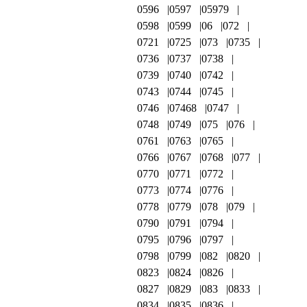
0596
0597
05979
0598
0599
06
072
0721
0725
073
0735
0736
0737
0738
0739
0740
0742
0743
0744
0745
0746
07468
0747
0748
0749
075
076
0761
0763
0765
0766
0767
0768
077
0770
0771
0772
0773
0774
0776
0778
0779
078
079
0790
0791
0794
0795
0796
0797
0798
0799
082
0820
0823
0824
0826
0827
0829
083
0833
0834
0835
0836