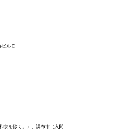
喜ビル D
和泉を除く。）、調布市（入間