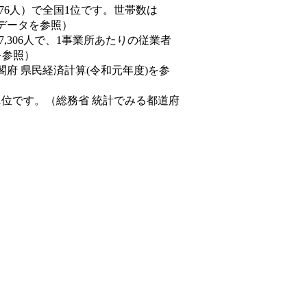
19,376人）で全国1位です。世帯数は
態データを参照）
57,306人で、1事業所あたりの従業者
を参照）
閣府 県民経済計算(令和元年度)を参
1位です。（総務省 統計でみる都道府