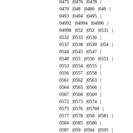
0475
0476
0478
0479
048
0480
049
0493
0494
0495
04992
04994
04996
04998
052
053
0531
0532
0533
0536
0537
0538
0539
054
0544
0545
0547
0548
055
0550
0551
0553
0554
0555
0556
0557
0558
0561
0562
0563
0564
0565
0566
0567
0568
0569
0572
0573
0574
0575
0576
05769
0577
0578
058
0581
0584
0585
0586
0587
059
0594
0595