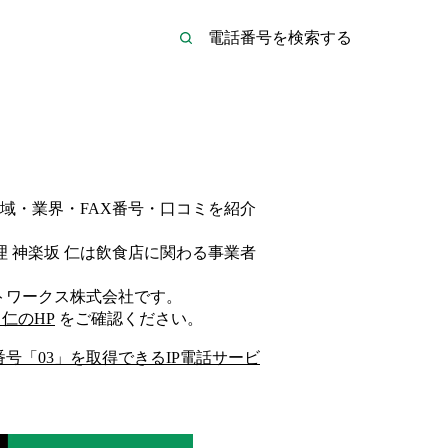
域・業界・FAX番号・口コミを紹介
 神楽坂 仁は
飲食店
に関わる事業者
トワークス株式会社
です。
 仁
のHP
をご確認ください。
番号「
03
」を取得できるIP電話サービ