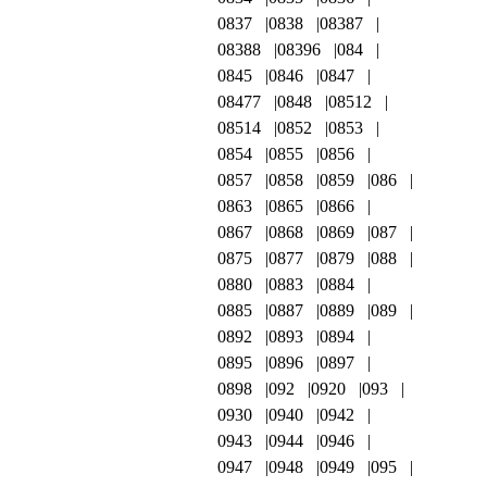
0837
0838
08387
08388
08396
084
0845
0846
0847
08477
0848
08512
08514
0852
0853
0854
0855
0856
0857
0858
0859
086
0863
0865
0866
0867
0868
0869
087
0875
0877
0879
088
0880
0883
0884
0885
0887
0889
089
0892
0893
0894
0895
0896
0897
0898
092
0920
093
0930
0940
0942
0943
0944
0946
0947
0948
0949
095