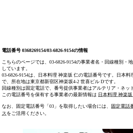
電話番号
0368269154/03-6826-9154
の情報
こちらのページでは、
03-6826-9154
の事業者名・回線種別・地
しています。
03-6826-9154
は、
日本料理 神楽坂 仁
の電話番号です。
日本料理
で、所在地は東京都新宿区神楽坂4-2 世喜ビル D
です。
回線種別は
固定電話
で、番号提供事業者は
アルテリア・ネッ
この電話番号を保有する事業者の最新情報は
日本料理 神楽坂
なお、固定電話番号「
03
」を取得したい場合には、
固定電話
ス
をご活用ください。