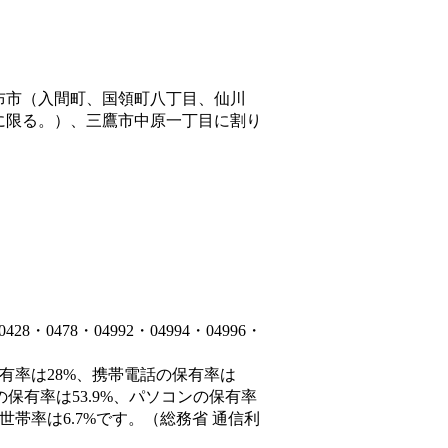
布市（入間町、国領町八丁目、仙川
に限る。）、三鷹市中原一丁目
に割り
0478・04992・04994・04996・
保有率は28%、携帯電話の保有率は
の保有率は53.9%、パソコンの保有率
世帯率は6.7%です。（総務省 通信利