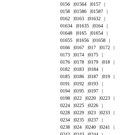
0156
01564
0157
0158
01586
01587
0162
0163
01632
01634
01635
0164
01648
0165
01654
01655
01656
01658
0166
0167
017
0172
0173
0174
0175
0176
0178
0179
018
0182
0183
0184
0185
0186
0187
019
0191
0192
0193
0194
0195
0197
0198
022
0220
0223
0224
0225
0226
0228
0229
023
0233
0234
0235
0237
0238
024
0240
0241
0242
0243
0244