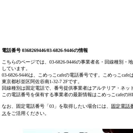
電話番号
0368269446/03-6826-9446
の情報
こちらのページでは、
03-6826-9446
の事業者名・回線種別・地
しています。
03-6826-9446
は、
こめっこcafe
の電話番号です。
こめっこcafe
東京都杉並区阿佐谷南1-32-7 2F
です。
回線種別は
固定電話
で、番号提供事業者は
アルテリア・ネッ
この電話番号を保有する事業者の最新情報は
こめっこcafe
のH
なお、固定電話番号「
03
」を取得したい場合には、
固定電話
ス
をご活用ください。