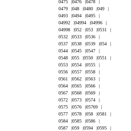
0475
0476
0478
0479
048
0480
049
0493
0494
0495
04992
04994
04996
04998
052
053
0531
0532
0533
0536
0537
0538
0539
054
0544
0545
0547
0548
055
0550
0551
0553
0554
0555
0556
0557
0558
0561
0562
0563
0564
0565
0566
0567
0568
0569
0572
0573
0574
0575
0576
05769
0577
0578
058
0581
0584
0585
0586
0587
059
0594
0595