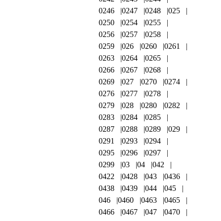
0246
0247
0248
025
0250
0254
0255
0256
0257
0258
0259
026
0260
0261
0263
0264
0265
0266
0267
0268
0269
027
0270
0274
0276
0277
0278
0279
028
0280
0282
0283
0284
0285
0287
0288
0289
029
0291
0293
0294
0295
0296
0297
0299
03
04
042
0422
0428
043
0436
0438
0439
044
045
046
0460
0463
0465
0466
0467
047
0470