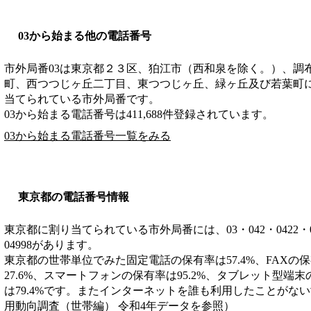
03から始まる他の電話番号
市外局番
03
は
東京都２３区、狛江市（西和泉を除く。）、調
町、西つつじヶ丘二丁目、東つつじヶ丘、緑ヶ丘及び若葉町
当てられている市外局番です。
03から始まる電話番号は411,688件登録されています。
03から始まる電話番号一覧をみる
東京都の電話番号情報
東京都に割り当てられている市外局番には、03・042・0422・0428・
04998があります。
東京都の世帯単位でみた固定電話の保有率は57.4%、FAXの
27.6%、スマートフォンの保有率は95.2%、タブレット型端末
は79.4%です。またインターネットを誰も利用したことがない
用動向調査（世帯編） 令和4年データを参照）