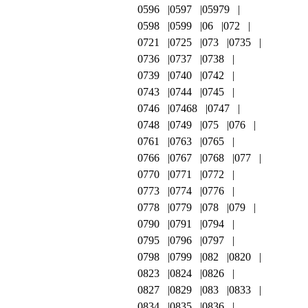
0596
0597
05979
0598
0599
06
072
0721
0725
073
0735
0736
0737
0738
0739
0740
0742
0743
0744
0745
0746
07468
0747
0748
0749
075
076
0761
0763
0765
0766
0767
0768
077
0770
0771
0772
0773
0774
0776
0778
0779
078
079
0790
0791
0794
0795
0796
0797
0798
0799
082
0820
0823
0824
0826
0827
0829
083
0833
0834
0835
0836