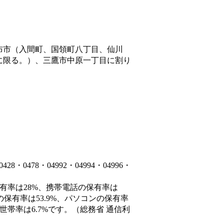
布市（入間町、国領町八丁目、仙川
に限る。）、三鷹市中原一丁目
に割り
0478・04992・04994・04996・
保有率は28%、携帯電話の保有率は
の保有率は53.9%、パソコンの保有率
世帯率は6.7%です。（総務省 通信利