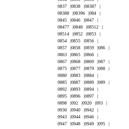
0837
0838
08387
08388
08396
084
0845
0846
0847
08477
0848
08512
08514
0852
0853
0854
0855
0856
0857
0858
0859
086
0863
0865
0866
0867
0868
0869
087
0875
0877
0879
088
0880
0883
0884
0885
0887
0889
089
0892
0893
0894
0895
0896
0897
0898
092
0920
093
0930
0940
0942
0943
0944
0946
0947
0948
0949
095