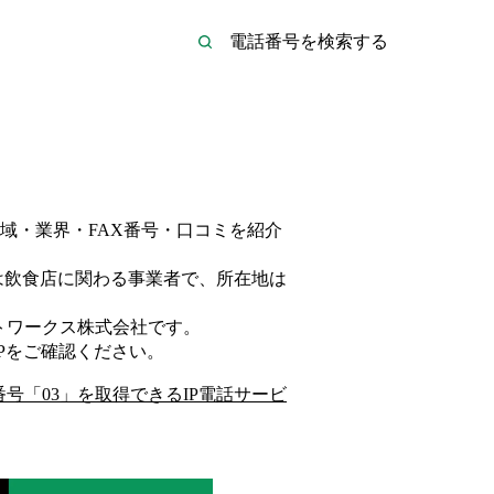
域・業界・FAX番号・口コミを紹介
は
飲食店
に関わる事業者
で、所在地は
トワークス株式会社
です。
P
をご確認ください。
番号「
03
」を取得できるIP電話サービ