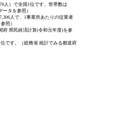
19,376人）で全国1位です。世帯数は
態データを参照）
57,306人で、1事業所あたりの従業者
を参照）
閣府 県民経済計算(令和元年度)を参
1位です。（総務省 統計でみる都道府