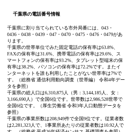
千葉県の電話番号情報
千葉県に割り当てられている市外局番には、043・
0436・0438・0439・047・0470・0475・0476・0479があ
ります。
千葉県の世帯単位でみた固定電話の保有率は63.8%、
FAXの保有率は31.6%、携帯電話の保有率は29.6%、ス
マートフォンの保有率は93.2%、タブレット型端末の保
有率は38.2%、パソコンの保有率は72.2%です。またイ
ンターネットを誰も利用したことがない世帯率は7%で
す。（総務省 通信利用動向調査（世帯編） 令和4年デー
タを参照）
千葉県の総人口は6,310,875人（男：3,144,185人、女：
3,166,690人）で全国6位です。世帯数は2,986,528世帯で
全国6位です。（厚生労働省 令和3年人口動態データを
参照）
千葉県の事業所数は208,949件で全国9位です。従業者数
は2,281,323人で、1事業所あたりの従業者数は10.92人で
す。（総務省 平成26年経済センサス‐基礎調査を参照）