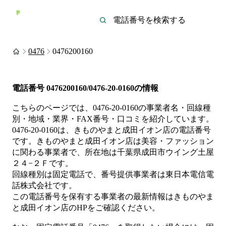
0476
0476200160
電話番号
0476200160/0476-20-0160
の情報
こちらのページでは、
0476-20-0160
の事業者名・回線種
別・地域・業界・FAX番号・口コミを紹介しています。
0476-20-0160
は、
きものやまと成田イオン店
の電話番号
です。
きものやまと成田イオン店は
美容・ファッション
に関わる事業者
で、所在地は千葉県成田市ウイング土屋
２４−２Ｆ
です。
回線種別は
固定電話
で、番号提供事業者は
東日本電信電
話株式会社
です。
この電話番号を保有する事業者の最新情報は
きものやま
と成田イオン店
のHP
をご確認ください。