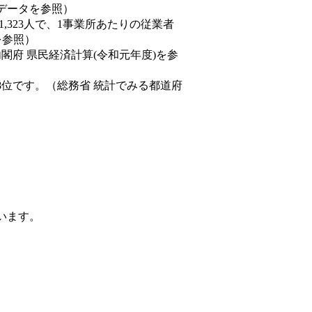
態データを参照）
81,323人で、1事業所あたりの従業者
を参照）
内閣府 県民経済計算(令和元年度)を参
8位です。（総務省 統計でみる都道府
ています。