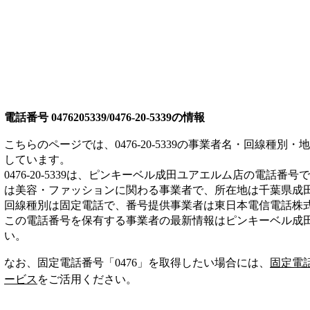
電話番号
0476205339/0476-20-5339
の情報
こちらのページでは、
0476-20-5339
の事業者名・回線種別・地
しています。
0476-20-5339
は、
ピンキーベル成田ユアエルム店
の電話番号で
は
美容・ファッション
に関わる事業者
で、所在地は千葉県成
回線種別は
固定電話
で、番号提供事業者は
東日本電信電話株
この電話番号を保有する事業者の最新情報は
ピンキーベル成
い。
なお、固定電話番号「
0476
」を取得したい場合には、
固定電
ービス
をご活用ください。