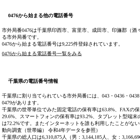
0476から始まる他の電話番号
市外局番
0476
は
千葉県印西市、富里市、成田市、印旛郡（酒
る市外局番です。
0476から始まる電話番号は9,225件登録されています。
0476から始まる電話番号一覧をみる
千葉県の電話番号情報
千葉県に割り当てられている市外局番には、043・0436・0438・043
0479があります。
千葉県の世帯単位でみた固定電話の保有率は63.8%、FAXの保
29.6%、スマートフォンの保有率は93.2%、タブレット型端末
は72.2%です。またインターネットを誰も利用したことがない
動向調査（世帯編） 令和4年データを参照）
千葉県の総人口は6,310,875人（男：3,144,185人、女：3,1