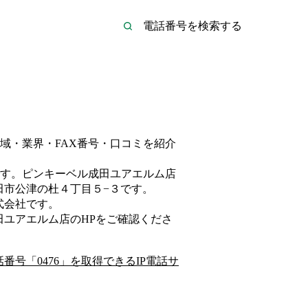
域・業界・FAX番号・口コミを紹介
す。
ピンキーベル成田ユアエルム店
田市公津の杜４丁目５−３
です。
式会社
です。
田ユアエルム店
のHP
をご確認くださ
話番号「
0476
」を取得できるIP電話サ