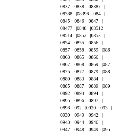
0837
0838
08387
08388
08396
084
0845
0846
0847
08477
0848
08512
08514
0852
0853
0854
0855
0856
0857
0858
0859
086
0863
0865
0866
0867
0868
0869
087
0875
0877
0879
088
0880
0883
0884
0885
0887
0889
089
0892
0893
0894
0895
0896
0897
0898
092
0920
093
0930
0940
0942
0943
0944
0946
0947
0948
0949
095