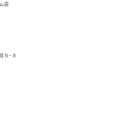
ム店
目５−３