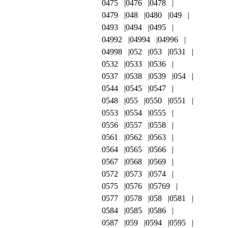
0475
0476
0478
0479
048
0480
049
0493
0494
0495
04992
04994
04996
04998
052
053
0531
0532
0533
0536
0537
0538
0539
054
0544
0545
0547
0548
055
0550
0551
0553
0554
0555
0556
0557
0558
0561
0562
0563
0564
0565
0566
0567
0568
0569
0572
0573
0574
0575
0576
05769
0577
0578
058
0581
0584
0585
0586
0587
059
0594
0595