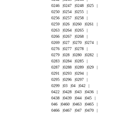
0246
0247
0248
025
0250
0254
0255
0256
0257
0258
0259
026
0260
0261
0263
0264
0265
0266
0267
0268
0269
027
0270
0274
0276
0277
0278
0279
028
0280
0282
0283
0284
0285
0287
0288
0289
029
0291
0293
0294
0295
0296
0297
0299
03
04
042
0422
0428
043
0436
0438
0439
044
045
046
0460
0463
0465
0466
0467
047
0470