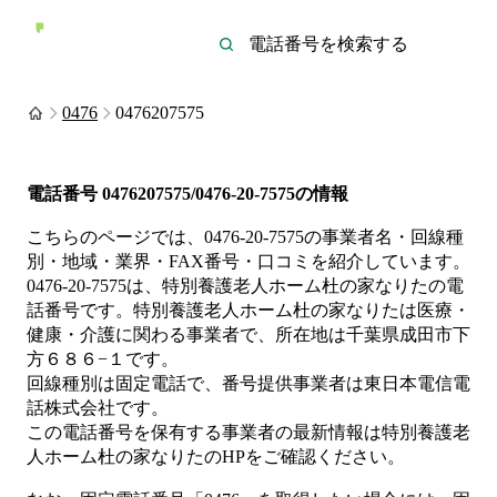
0476
0476207575
電話番号
0476207575/0476-20-7575
の情報
こちらのページでは、
0476-20-7575
の事業者名・回線種
別・地域・業界・FAX番号・口コミを紹介しています。
0476-20-7575
は、
特別養護老人ホーム杜の家なりた
の電
話番号です。
特別養護老人ホーム杜の家なりたは
医療・
健康・介護
に関わる事業者
で、所在地は千葉県成田市下
方６８６−１
です。
回線種別は
固定電話
で、番号提供事業者は
東日本電信電
話株式会社
です。
この電話番号を保有する事業者の最新情報は
特別養護老
人ホーム杜の家なりた
のHP
をご確認ください。