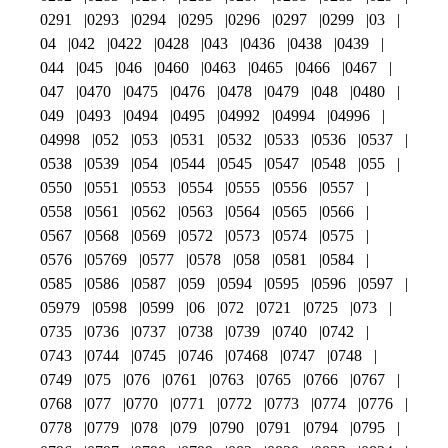
0291
0293
0294
0295
0296
0297
0299
03
04
042
0422
0428
043
0436
0438
0439
044
045
046
0460
0463
0465
0466
0467
047
0470
0475
0476
0478
0479
048
0480
049
0493
0494
0495
04992
04994
04996
04998
052
053
0531
0532
0533
0536
0537
0538
0539
054
0544
0545
0547
0548
055
0550
0551
0553
0554
0555
0556
0557
0558
0561
0562
0563
0564
0565
0566
0567
0568
0569
0572
0573
0574
0575
0576
05769
0577
0578
058
0581
0584
0585
0586
0587
059
0594
0595
0596
0597
05979
0598
0599
06
072
0721
0725
073
0735
0736
0737
0738
0739
0740
0742
0743
0744
0745
0746
07468
0747
0748
0749
075
076
0761
0763
0765
0766
0767
0768
077
0770
0771
0772
0773
0774
0776
0778
0779
078
079
0790
0791
0794
0795