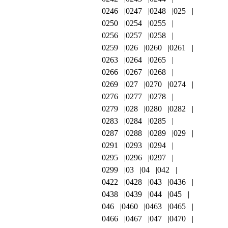
0246
0247
0248
025
0250
0254
0255
0256
0257
0258
0259
026
0260
0261
0263
0264
0265
0266
0267
0268
0269
027
0270
0274
0276
0277
0278
0279
028
0280
0282
0283
0284
0285
0287
0288
0289
029
0291
0293
0294
0295
0296
0297
0299
03
04
042
0422
0428
043
0436
0438
0439
044
045
046
0460
0463
0465
0466
0467
047
0470