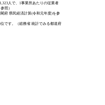
81,323人で、1事業所あたりの従業者
を参照）
内閣府 県民経済計算(令和元年度)を参
8位です。（総務省 統計でみる都道府