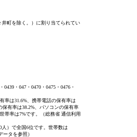
々井町を除く。）
に割り当てられてい
9・047・0470・0475・0476・
有率は31.6%、携帯電話の保有率は
の保有率は38.2%、パソコンの保有率
世帯率は7%です。（総務省 通信利用
66,690人）で全国6位です。世帯数は
態データを参照）