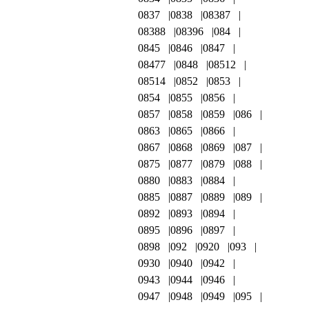
0837
0838
08387
08388
08396
084
0845
0846
0847
08477
0848
08512
08514
0852
0853
0854
0855
0856
0857
0858
0859
086
0863
0865
0866
0867
0868
0869
087
0875
0877
0879
088
0880
0883
0884
0885
0887
0889
089
0892
0893
0894
0895
0896
0897
0898
092
0920
093
0930
0940
0942
0943
0944
0946
0947
0948
0949
095