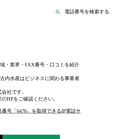
域・業界・FAX番号・口コミを紹介
古内水産は
ビジネス
に関わる事業者
式会社
です。
産
のHP
をご確認ください。
話番号「
0476
」を取得できるIP電話サ