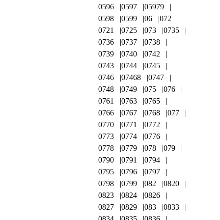
0596
0597
05979
0598
0599
06
072
0721
0725
073
0735
0736
0737
0738
0739
0740
0742
0743
0744
0745
0746
07468
0747
0748
0749
075
076
0761
0763
0765
0766
0767
0768
077
0770
0771
0772
0773
0774
0776
0778
0779
078
079
0790
0791
0794
0795
0796
0797
0798
0799
082
0820
0823
0824
0826
0827
0829
083
0833
0834
0835
0836