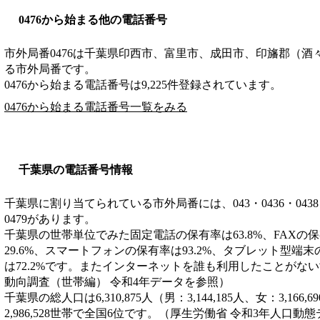
0476から始まる他の電話番号
市外局番
0476
は
千葉県印西市、富里市、成田市、印旛郡（酒
る市外局番です。
0476から始まる電話番号は9,225件登録されています。
0476から始まる電話番号一覧をみる
千葉県の電話番号情報
千葉県に割り当てられている市外局番には、043・0436・0438・043
0479があります。
千葉県の世帯単位でみた固定電話の保有率は63.8%、FAXの保
29.6%、スマートフォンの保有率は93.2%、タブレット型端末
は72.2%です。またインターネットを誰も利用したことがない
動向調査（世帯編） 令和4年データを参照）
千葉県の総人口は6,310,875人（男：3,144,185人、女：3,1
2,986,528世帯で全国6位です。（厚生労働省 令和3年人口動