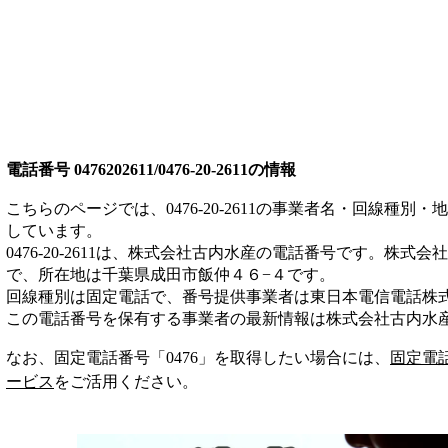
電話番号
0476202611/0476-20-2611
の情報
こちらのページでは、
0476-20-2611
の事業者名・回線種別・地
しています。
0476-20-2611
は、
株式会社古内水産
の電話番号です。
株式会社
で、所在地は千葉県成田市飯仲４６−４
です。
回線種別は
固定電話
で、番号提供事業者は
東日本電信電話株
この電話番号を保有する事業者の最新情報は
株式会社古内水
なお、固定電話番号「
0476
」を取得したい場合には、
固定電
ービス
をご活用ください。