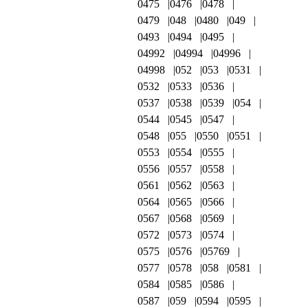
0475
0476
0478
0479
048
0480
049
0493
0494
0495
04992
04994
04996
04998
052
053
0531
0532
0533
0536
0537
0538
0539
054
0544
0545
0547
0548
055
0550
0551
0553
0554
0555
0556
0557
0558
0561
0562
0563
0564
0565
0566
0567
0568
0569
0572
0573
0574
0575
0576
05769
0577
0578
058
0581
0584
0585
0586
0587
059
0594
0595