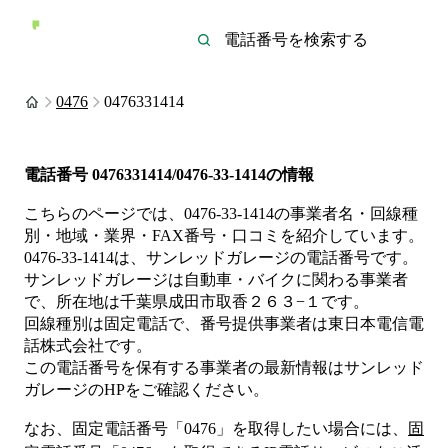
0476
0476331414
電話番号
0476331414/0476-33-1414
の情報
こちらのページでは、
0476-33-1414
の事業者名・回線種
別・地域・業界・FAX番号・口コミを紹介しています。
0476-33-1414
は、
サンレッドガレージ
の電話番号です。
サンレッドガレージは
自動車・バイク
に関わる事業者
で、所在地は千葉県成田市取香２６３−１
です。
回線種別は
固定電話
で、番号提供事業者は
東日本電信電
話株式会社
です。
この電話番号を保有する事業者の最新情報は
サンレッド
ガレージ
のHP
をご確認ください。
なお、固定電話番号「
0476
」を取得したい場合には、
固