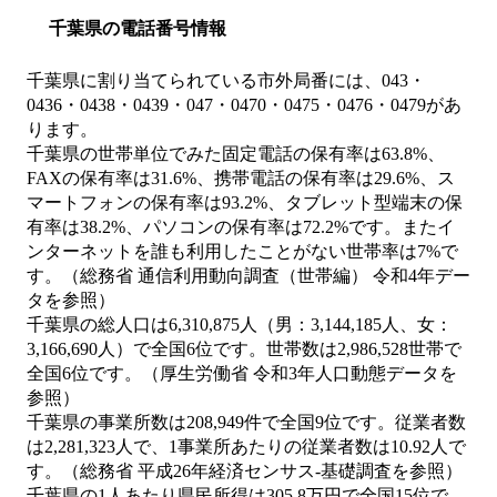
千葉県の電話番号情報
千葉県に割り当てられている市外局番には、043・
0436・0438・0439・047・0470・0475・0476・0479があ
ります。
千葉県の世帯単位でみた固定電話の保有率は63.8%、
FAXの保有率は31.6%、携帯電話の保有率は29.6%、ス
マートフォンの保有率は93.2%、タブレット型端末の保
有率は38.2%、パソコンの保有率は72.2%です。またイ
ンターネットを誰も利用したことがない世帯率は7%で
す。（総務省 通信利用動向調査（世帯編） 令和4年デー
タを参照）
千葉県の総人口は6,310,875人（男：3,144,185人、女：
3,166,690人）で全国6位です。世帯数は2,986,528世帯で
全国6位です。（厚生労働省 令和3年人口動態データを
参照）
千葉県の事業所数は208,949件で全国9位です。従業者数
は2,281,323人で、1事業所あたりの従業者数は10.92人で
す。（総務省 平成26年経済センサス‐基礎調査を参照）
千葉県の1人あたり県民所得は305.8万円で全国15位で