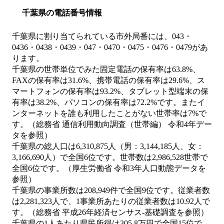
千葉県の電話番号情報
千葉県に割り当てられている市外局番には、043・
0436・0438・0439・047・0470・0475・0476・0479があ
ります。
千葉県の世帯単位でみた固定電話の保有率は63.8%、
FAXの保有率は31.6%、携帯電話の保有率は29.6%、ス
マートフォンの保有率は93.2%、タブレット型端末の保
有率は38.2%、パソコンの保有率は72.2%です。またイ
ンターネットを誰も利用したことがない世帯率は7%で
す。（総務省 通信利用動向調査（世帯編） 令和4年デー
タを参照）
千葉県の総人口は6,310,875人（男：3,144,185人、女：
3,166,690人）で全国6位です。世帯数は2,986,528世帯で
全国6位です。（厚生労働省 令和3年人口動態データを
参照）
千葉県の事業所数は208,949件で全国9位です。従業者数
は2,281,323人で、1事業所あたりの従業者数は10.92人で
す。（総務省 平成26年経済センサス‐基礎調査を参照）
千葉県の1人あたり県民所得は305.8万円で全国15位で