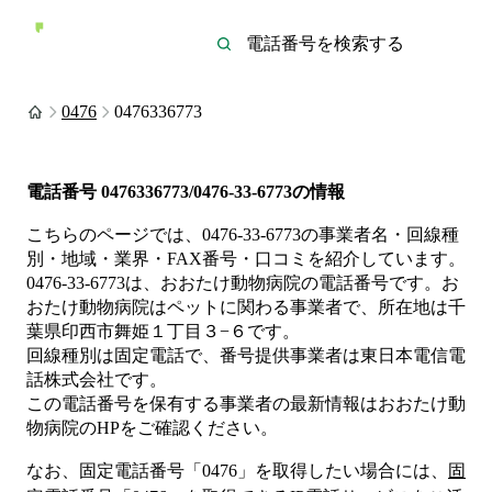
0476
0476336773
電話番号
0476336773/0476-33-6773
の情報
こちらのページでは、
0476-33-6773
の事業者名・回線種
別・地域・業界・FAX番号・口コミを紹介しています。
0476-33-6773
は、
おおたけ動物病院
の電話番号です。
お
おたけ動物病院は
ペット
に関わる事業者
で、所在地は千
葉県印西市舞姫１丁目３−６
です。
回線種別は
固定電話
で、番号提供事業者は
東日本電信電
話株式会社
です。
この電話番号を保有する事業者の最新情報は
おおたけ動
物病院
のHP
をご確認ください。
なお、固定電話番号「
0476
」を取得したい場合には、
固