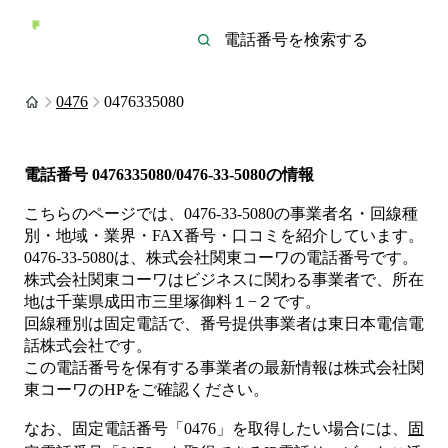
0476
0476335080
電話番号
0476335080/0476-33-5080
の情報
こちらのページでは、
0476-33-5080
の事業者名・回線種
別・地域・業界・FAX番号・口コミを紹介しています。
0476-33-5080
は、
株式会社関東コーワ
の電話番号です。
株式会社関東コーワは
ビジネス
に関わる事業者
で、所在
地は千葉県成田市三里塚御料１−２
です。
回線種別は
固定電話
で、番号提供事業者は
東日本電信電
話株式会社
です。
この電話番号を保有する事業者の最新情報は
株式会社関
東コーワ
のHP
をご確認ください。
なお、固定電話番号「
0476
」を取得したい場合には、
固