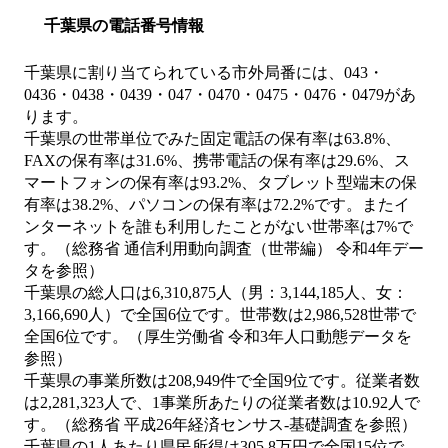
千葉県の電話番号情報
千葉県に割り当てられている市外局番には、043・
0436・0438・0439・047・0470・0475・0476・0479があ
ります。
千葉県の世帯単位でみた固定電話の保有率は63.8%、
FAXの保有率は31.6%、携帯電話の保有率は29.6%、ス
マートフォンの保有率は93.2%、タブレット型端末の保
有率は38.2%、パソコンの保有率は72.2%です。またイ
ンターネットを誰も利用したことがない世帯率は7%で
す。（総務省 通信利用動向調査（世帯編） 令和4年デー
タを参照）
千葉県の総人口は6,310,875人（男：3,144,185人、女：
3,166,690人）で全国6位です。世帯数は2,986,528世帯で
全国6位です。（厚生労働省 令和3年人口動態データを
参照）
千葉県の事業所数は208,949件で全国9位です。従業者数
は2,281,323人で、1事業所あたりの従業者数は10.92人で
す。（総務省 平成26年経済センサス‐基礎調査を参照）
千葉県の1人あたり県民所得は305.8万円で全国15位で