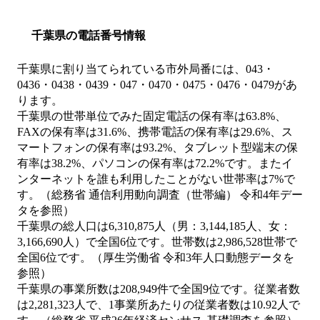
千葉県の電話番号情報
千葉県に割り当てられている市外局番には、043・
0436・0438・0439・047・0470・0475・0476・0479があ
ります。
千葉県の世帯単位でみた固定電話の保有率は63.8%、
FAXの保有率は31.6%、携帯電話の保有率は29.6%、ス
マートフォンの保有率は93.2%、タブレット型端末の保
有率は38.2%、パソコンの保有率は72.2%です。またイ
ンターネットを誰も利用したことがない世帯率は7%で
す。（総務省 通信利用動向調査（世帯編） 令和4年デー
タを参照）
千葉県の総人口は6,310,875人（男：3,144,185人、女：
3,166,690人）で全国6位です。世帯数は2,986,528世帯で
全国6位です。（厚生労働省 令和3年人口動態データを
参照）
千葉県の事業所数は208,949件で全国9位です。従業者数
は2,281,323人で、1事業所あたりの従業者数は10.92人で