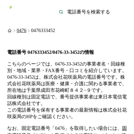
0476
0476333452
電話番号
0476333452/0476-33-3452
の情報
こちらのページでは、
0476-33-3452
の事業者名・回線種
別・地域・業界・FAX番号・口コミを紹介しています。
0476-33-3452
は、
株式会社花咲薬局
の電話番号です。
株
式会社花咲薬局は
医療・健康・介護
に関わる事業者
で、
所在地は千葉県成田市花崎町８４２−９
です。
回線種別は
固定電話
で、番号提供事業者は
東日本電信電
話株式会社
です。
この電話番号を保有する事業者の最新情報は
株式会社花
咲薬局
のHP
をご確認ください。
なお、固定電話番号「
0476
」を取得したい場合には、
固