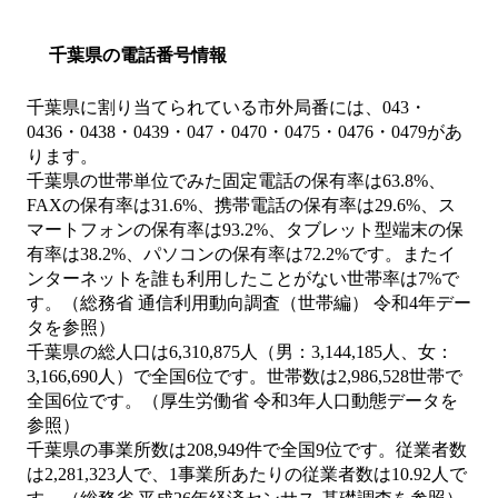
千葉県の電話番号情報
千葉県に割り当てられている市外局番には、043・
0436・0438・0439・047・0470・0475・0476・0479があ
ります。
千葉県の世帯単位でみた固定電話の保有率は63.8%、
FAXの保有率は31.6%、携帯電話の保有率は29.6%、ス
マートフォンの保有率は93.2%、タブレット型端末の保
有率は38.2%、パソコンの保有率は72.2%です。またイ
ンターネットを誰も利用したことがない世帯率は7%で
す。（総務省 通信利用動向調査（世帯編） 令和4年デー
タを参照）
千葉県の総人口は6,310,875人（男：3,144,185人、女：
3,166,690人）で全国6位です。世帯数は2,986,528世帯で
全国6位です。（厚生労働省 令和3年人口動態データを
参照）
千葉県の事業所数は208,949件で全国9位です。従業者数
は2,281,323人で、1事業所あたりの従業者数は10.92人で