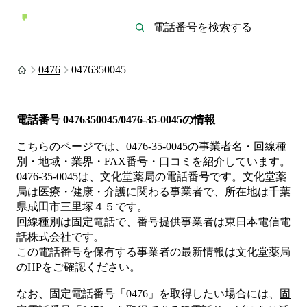
0476
0476350045
電話番号
0476350045/0476-35-0045
の情報
こちらのページでは、
0476-35-0045
の事業者名・回線種
別・地域・業界・FAX番号・口コミを紹介しています。
0476-35-0045
は、
文化堂薬局
の電話番号です。
文化堂薬
局は
医療・健康・介護
に関わる事業者
で、所在地は千葉
県成田市三里塚４５
です。
回線種別は
固定電話
で、番号提供事業者は
東日本電信電
話株式会社
です。
この電話番号を保有する事業者の最新情報は
文化堂薬局
のHP
をご確認ください。
なお、固定電話番号「
0476
」を取得したい場合には、
固