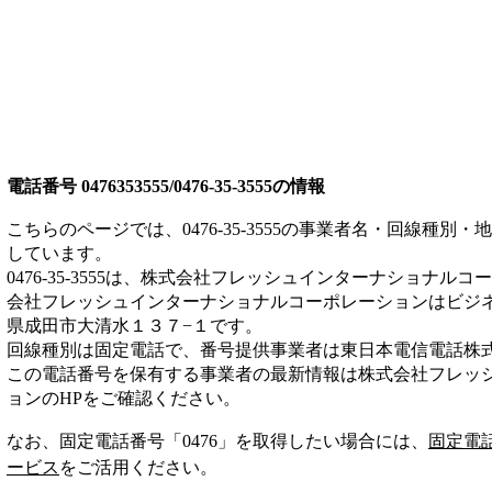
電話番号
0476353555/0476-35-3555
の情報
こちらのページでは、
0476-35-3555
の事業者名・回線種別・地
しています。
0476-35-3555
は、
株式会社フレッシュインターナショナルコー
会社フレッシュインターナショナルコーポレーションは
ビジ
県成田市大清水１３７−１
です。
回線種別は
固定電話
で、番号提供事業者は
東日本電信電話株
この電話番号を保有する事業者の最新情報は
株式会社フレッ
ョン
のHP
をご確認ください。
なお、固定電話番号「
0476
」を取得したい場合には、
固定電
ービス
をご活用ください。