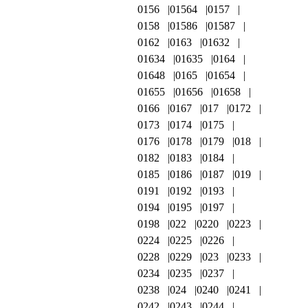
0156
01564
0157
0158
01586
01587
0162
0163
01632
01634
01635
0164
01648
0165
01654
01655
01656
01658
0166
0167
017
0172
0173
0174
0175
0176
0178
0179
018
0182
0183
0184
0185
0186
0187
019
0191
0192
0193
0194
0195
0197
0198
022
0220
0223
0224
0225
0226
0228
0229
023
0233
0234
0235
0237
0238
024
0240
0241
0242
0243
0244