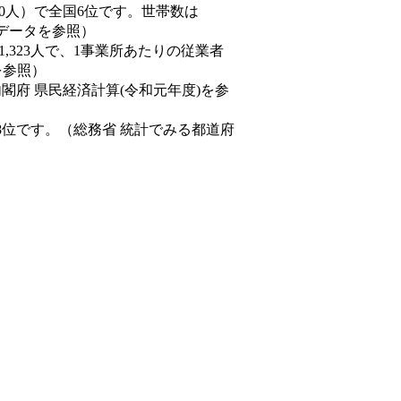
66,690人）で全国6位です。世帯数は
態データを参照）
81,323人で、1事業所あたりの従業者
を参照）
内閣府 県民経済計算(令和元年度)を参
8位です。（総務省 統計でみる都道府