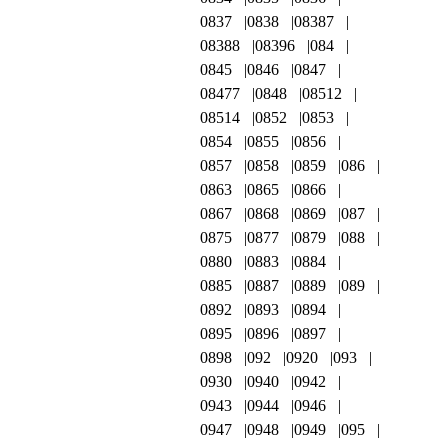
0837
0838
08387
08388
08396
084
0845
0846
0847
08477
0848
08512
08514
0852
0853
0854
0855
0856
0857
0858
0859
086
0863
0865
0866
0867
0868
0869
087
0875
0877
0879
088
0880
0883
0884
0885
0887
0889
089
0892
0893
0894
0895
0896
0897
0898
092
0920
093
0930
0940
0942
0943
0944
0946
0947
0948
0949
095