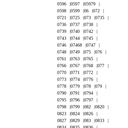
0596
0597
05979
0598
0599
06
072
0721
0725
073
0735
0736
0737
0738
0739
0740
0742
0743
0744
0745
0746
07468
0747
0748
0749
075
076
0761
0763
0765
0766
0767
0768
077
0770
0771
0772
0773
0774
0776
0778
0779
078
079
0790
0791
0794
0795
0796
0797
0798
0799
082
0820
0823
0824
0826
0827
0829
083
0833
0834
0835
0836