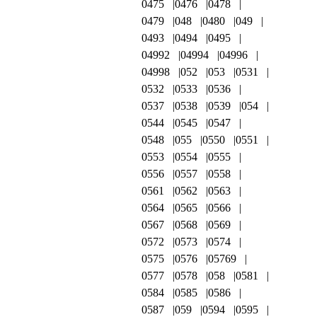
0475
0476
0478
0479
048
0480
049
0493
0494
0495
04992
04994
04996
04998
052
053
0531
0532
0533
0536
0537
0538
0539
054
0544
0545
0547
0548
055
0550
0551
0553
0554
0555
0556
0557
0558
0561
0562
0563
0564
0565
0566
0567
0568
0569
0572
0573
0574
0575
0576
05769
0577
0578
058
0581
0584
0585
0586
0587
059
0594
0595