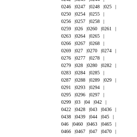
0246
0247
0248
025
0250
0254
0255
0256
0257
0258
0259
026
0260
0261
0263
0264
0265
0266
0267
0268
0269
027
0270
0274
0276
0277
0278
0279
028
0280
0282
0283
0284
0285
0287
0288
0289
029
0291
0293
0294
0295
0296
0297
0299
03
04
042
0422
0428
043
0436
0438
0439
044
045
046
0460
0463
0465
0466
0467
047
0470