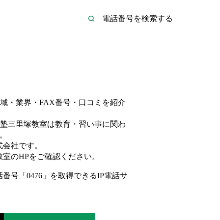
域・業界・FAX番号・口コミを紹介
塾三里塚教室は
教育・習い事
に関わ
。
式会社
です。
教室
のHP
をご確認ください。
話番号「
0476
」を取得できるIP電話サ