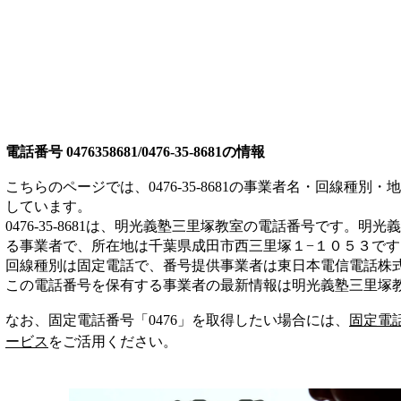
電話番号
0476358681/0476-35-8681
の情報
こちらのページでは、
0476-35-8681
の事業者名・回線種別・地
しています。
0476-35-8681
は、
明光義塾三里塚教室
の電話番号です。
明光義
る事業者
で、所在地は千葉県成田市西三里塚１−１０５３
です
回線種別は
固定電話
で、番号提供事業者は
東日本電信電話株
この電話番号を保有する事業者の最新情報は
明光義塾三里塚
なお、固定電話番号「
0476
」を取得したい場合には、
固定電
ービス
をご活用ください。