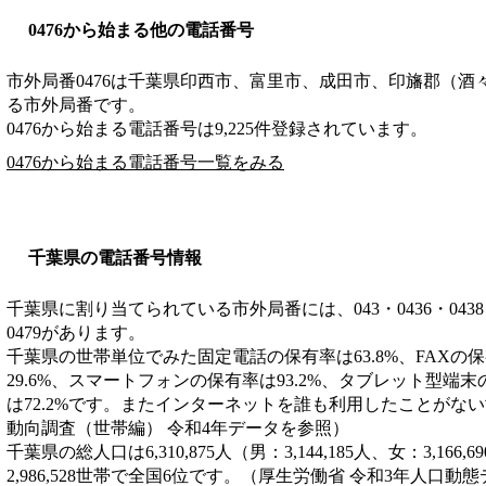
0476から始まる他の電話番号
市外局番
0476
は
千葉県印西市、富里市、成田市、印旛郡（酒
る市外局番です。
0476から始まる電話番号は9,225件登録されています。
0476から始まる電話番号一覧をみる
千葉県の電話番号情報
千葉県に割り当てられている市外局番には、043・0436・0438・043
0479があります。
千葉県の世帯単位でみた固定電話の保有率は63.8%、FAXの保
29.6%、スマートフォンの保有率は93.2%、タブレット型端末
は72.2%です。またインターネットを誰も利用したことがない
動向調査（世帯編） 令和4年データを参照）
千葉県の総人口は6,310,875人（男：3,144,185人、女：3,1
2,986,528世帯で全国6位です。（厚生労働省 令和3年人口動