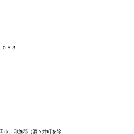
１０５３
田市、印旛郡（酒々井町を除