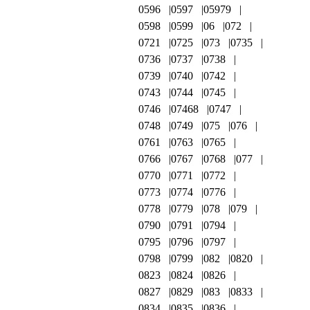
0596
0597
05979
0598
0599
06
072
0721
0725
073
0735
0736
0737
0738
0739
0740
0742
0743
0744
0745
0746
07468
0747
0748
0749
075
076
0761
0763
0765
0766
0767
0768
077
0770
0771
0772
0773
0774
0776
0778
0779
078
079
0790
0791
0794
0795
0796
0797
0798
0799
082
0820
0823
0824
0826
0827
0829
083
0833
0834
0835
0836