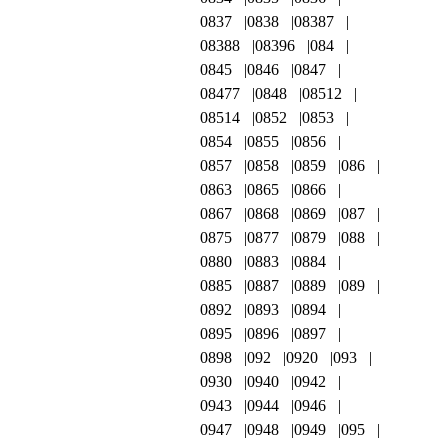
0837
0838
08387
08388
08396
084
0845
0846
0847
08477
0848
08512
08514
0852
0853
0854
0855
0856
0857
0858
0859
086
0863
0865
0866
0867
0868
0869
087
0875
0877
0879
088
0880
0883
0884
0885
0887
0889
089
0892
0893
0894
0895
0896
0897
0898
092
0920
093
0930
0940
0942
0943
0944
0946
0947
0948
0949
095