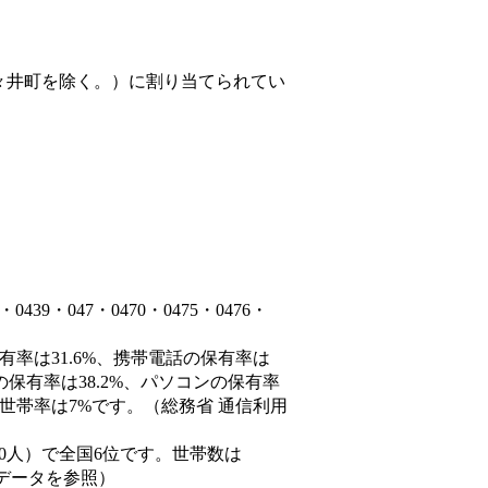
々井町を除く。）
に割り当てられてい
9・047・0470・0475・0476・
有率は31.6%、携帯電話の保有率は
の保有率は38.2%、パソコンの保有率
世帯率は7%です。（総務省 通信利用
66,690人）で全国6位です。世帯数は
態データを参照）