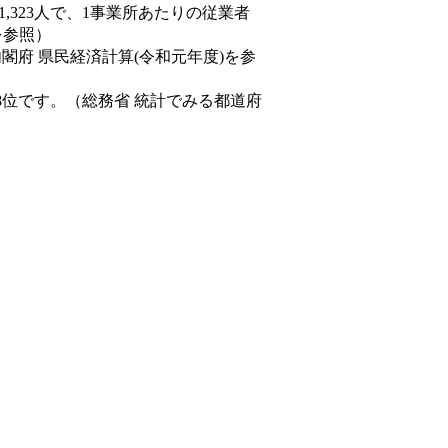
81,323人で、1事業所あたりの従業者
を参照）
内閣府 県民経済計算(令和元年度)を参
8位です。（総務省 統計でみる都道府
。