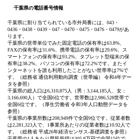
千葉県の電話番号情報
千葉県に割り当てられている市外局番には、043・
0436・0438・0439・047・0470・0475・0476・0479があ
ります。
千葉県の世帯単位でみた固定電話の保有率は63.8%、
FAXの保有率は31.6%、携帯電話の保有率は29.6%、ス
マートフォンの保有率は93.2%、タブレット型端末の保
有率は38.2%、パソコンの保有率は72.2%です。またイ
ンターネットを誰も利用したことがない世帯率は7%で
す。（総務省 通信利用動向調査（世帯編） 令和4年デー
タを参照）
千葉県の総人口は6,310,875人（男：3,144,185人、女：
3,166,690人）で全国6位です。世帯数は2,986,528世帯で
全国6位です。（厚生労働省 令和3年人口動態データを
参照）
千葉県の事業所数は208,949件で全国9位です。従業者数
は2,281,323人で、1事業所あたりの従業者数は10.92人で
す。（総務省 平成26年経済センサス‐基礎調査を参照）
千葉県の1人あたり県民所得は305.8万円で全国15位で