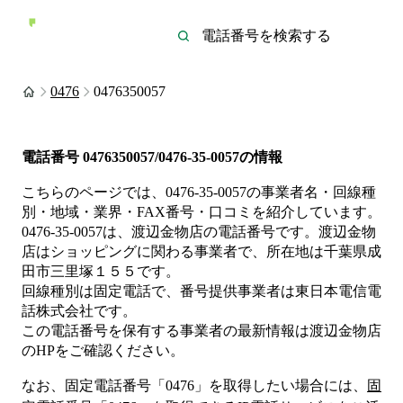
0476
0476350057
電話番号
0476350057/0476-35-0057
の情報
こちらのページでは、
0476-35-0057
の事業者名・回線種
別・地域・業界・FAX番号・口コミを紹介しています。
0476-35-0057
は、
渡辺金物店
の電話番号です。
渡辺金物
店は
ショッピング
に関わる事業者
で、所在地は千葉県成
田市三里塚１５５
です。
回線種別は
固定電話
で、番号提供事業者は
東日本電信電
話株式会社
です。
この電話番号を保有する事業者の最新情報は
渡辺金物店
のHP
をご確認ください。
なお、固定電話番号「
0476
」を取得したい場合には、
固