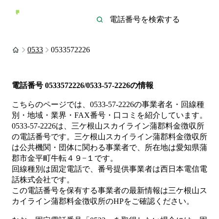
0533
0533572226
電話番号
0533572226/0533-57-2226
の情報
こちらのページでは、
0533-57-2226
の事業者名・回線種
別・地域・業界・FAX番号・口コミを紹介しています。
0533-57-2226
は、
三ケ根山スカイライン蒲郡料金徴収所
の電話番号です。
三ケ根山スカイライン蒲郡料金徴収所
は
公共機関・団体
に関わる事業者
で、所在地は愛知県蒲
郡市金平町牛転４９−１
です。
回線種別は
固定電話
で、番号提供事業者は
西日本電信電
話株式会社
です。
この電話番号を保有する事業者の最新情報は
三ケ根山ス
カイライン蒲郡料金徴収所
のHP
をご確認ください。