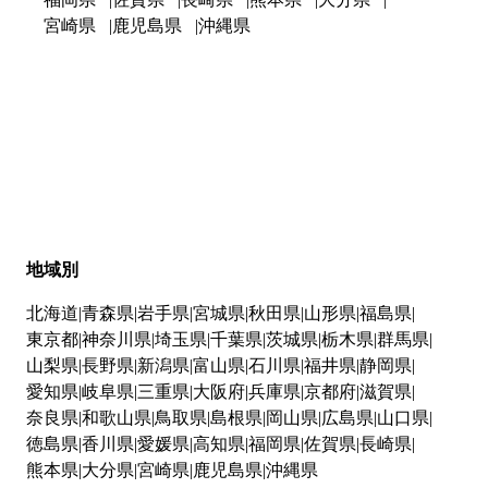
宮崎県
鹿児島県
沖縄県
地域別
北海道
青森県
岩手県
宮城県
秋田県
山形県
福島県
東京都
神奈川県
埼玉県
千葉県
茨城県
栃木県
群馬県
山梨県
長野県
新潟県
富山県
石川県
福井県
静岡県
愛知県
岐阜県
三重県
大阪府
兵庫県
京都府
滋賀県
奈良県
和歌山県
鳥取県
島根県
岡山県
広島県
山口県
徳島県
香川県
愛媛県
高知県
福岡県
佐賀県
長崎県
熊本県
大分県
宮崎県
鹿児島県
沖縄県