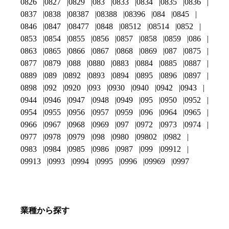
0826
0827
0829
083
0833
0834
0835
0836
0837
0838
08387
08388
08396
084
0845
0846
0847
08477
0848
08512
08514
0852
0853
0854
0855
0856
0857
0858
0859
086
0863
0865
0866
0867
0868
0869
087
0875
0877
0879
088
0880
0883
0884
0885
0887
0889
089
0892
0893
0894
0895
0896
0897
0898
092
0920
093
0930
0940
0942
0943
0944
0946
0947
0948
0949
095
0950
0952
0954
0955
0956
0957
0959
096
0964
0965
0966
0967
0968
0969
097
0972
0973
0974
0977
0978
0979
098
0980
09802
0982
0983
0984
0985
0986
0987
099
09912
09913
0993
0994
0995
0996
09969
0997
業種から探す