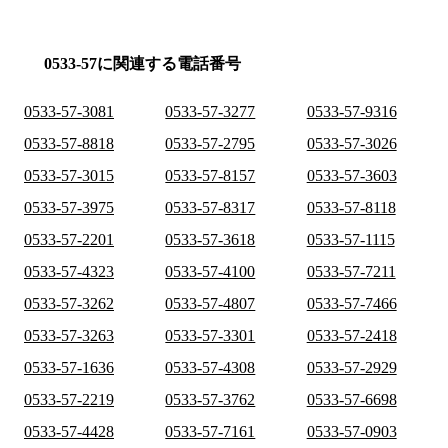
0533-57に関連する電話番号
0533-57-3081
0533-57-3277
0533-57-9316
0533-57-8818
0533-57-2795
0533-57-3026
0533-57-3015
0533-57-8157
0533-57-3603
0533-57-3975
0533-57-8317
0533-57-8118
0533-57-2201
0533-57-3618
0533-57-1115
0533-57-4323
0533-57-4100
0533-57-7211
0533-57-3262
0533-57-4807
0533-57-7466
0533-57-3263
0533-57-3301
0533-57-2418
0533-57-1636
0533-57-4308
0533-57-2929
0533-57-2219
0533-57-3762
0533-57-6698
0533-57-4428
0533-57-7161
0533-57-0903