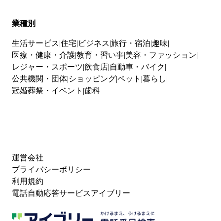
業種別
生活サービス
住宅
ビジネス
旅行・宿泊
趣味
医療・健康・介護
教育・習い事
美容・ファッション
レジャー・スポーツ
飲食店
自動車・バイク
公共機関・団体
ショッピング
ペット
暮らし
冠婚葬祭・イベント
歯科
運営会社
プライバシーポリシー
利用規約
電話自動応答サービスアイブリー