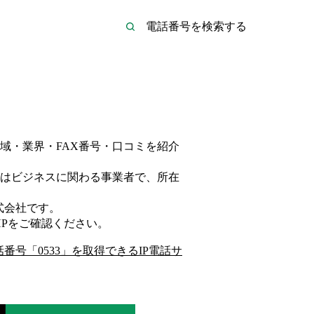
域・業界・FAX番号・口コミを紹介
は
ビジネス
に関わる事業者
で、所在
式会社
です。
P
をご確認ください。
話番号「
0533
」を取得できるIP電話サ