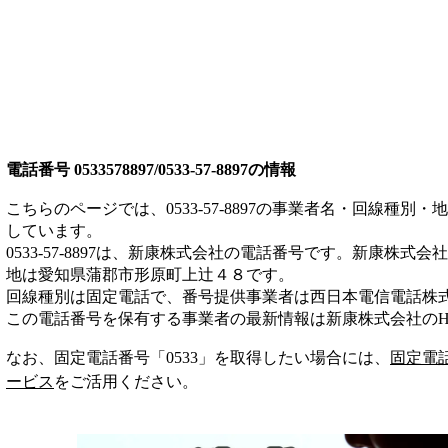
電話番号
0533578897/0533-57-8897
の情報
こちらのページでは、
0533-57-8897
の事業者名・回線種別・地
しています。
0533-57-8897
は、
新康株式会社
の電話番号です。
新康株式会社
地は愛知県蒲郡市形原町上辻４８
です。
回線種別は
固定電話
で、番号提供事業者は
西日本電信電話株
この電話番号を保有する事業者の最新情報は
新康株式会社
のH
なお、固定電話番号「
0533
」を取得したい場合には、
固定電
ービス
をご活用ください。