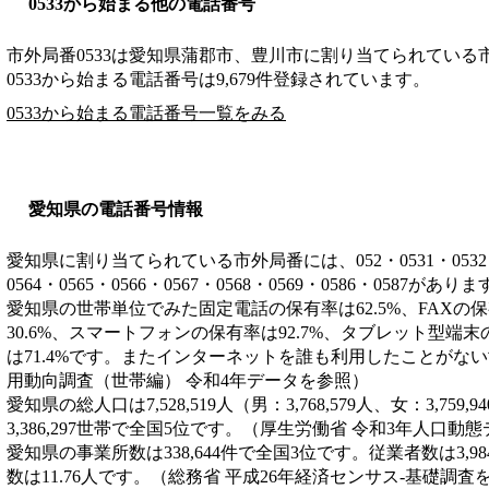
0533から始まる他の電話番号
市外局番
0533
は
愛知県蒲郡市、豊川市
に割り当てられている
0533から始まる電話番号は9,679件登録されています。
0533から始まる電話番号一覧をみる
愛知県の電話番号情報
愛知県に割り当てられている市外局番には、052・0531・0532・053
0564・0565・0566・0567・0568・0569・0586・0587があり
愛知県の世帯単位でみた固定電話の保有率は62.5%、FAXの保
30.6%、スマートフォンの保有率は92.7%、タブレット型端末
は71.4%です。またインターネットを誰も利用したことがない
用動向調査（世帯編） 令和4年データを参照）
愛知県の総人口は7,528,519人（男：3,768,579人、女：3,7
3,386,297世帯で全国5位です。（厚生労働省 令和3年人口動
愛知県の事業所数は338,644件で全国3位です。従業者数は3,9
数は11.76人です。（総務省 平成26年経済センサス‐基礎調査