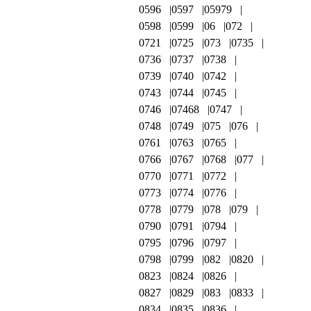
0596
0597
05979
0598
0599
06
072
0721
0725
073
0735
0736
0737
0738
0739
0740
0742
0743
0744
0745
0746
07468
0747
0748
0749
075
076
0761
0763
0765
0766
0767
0768
077
0770
0771
0772
0773
0774
0776
0778
0779
078
079
0790
0791
0794
0795
0796
0797
0798
0799
082
0820
0823
0824
0826
0827
0829
083
0833
0834
0835
0836