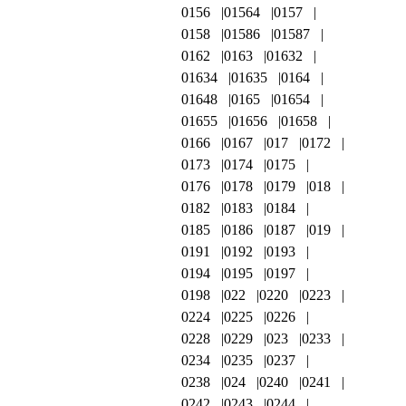
0156
01564
0157
0158
01586
01587
0162
0163
01632
01634
01635
0164
01648
0165
01654
01655
01656
01658
0166
0167
017
0172
0173
0174
0175
0176
0178
0179
018
0182
0183
0184
0185
0186
0187
019
0191
0192
0193
0194
0195
0197
0198
022
0220
0223
0224
0225
0226
0228
0229
023
0233
0234
0235
0237
0238
024
0240
0241
0242
0243
0244