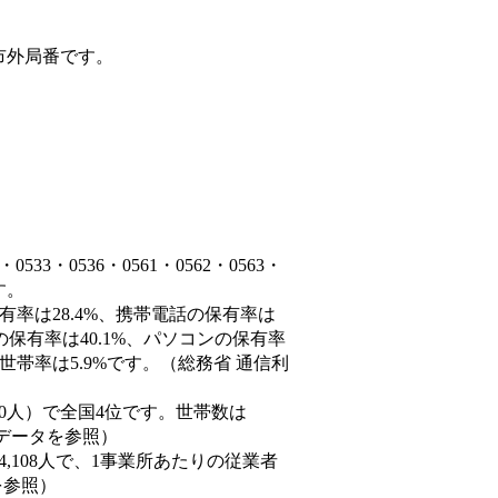
市外局番です。
3・0536・0561・0562・0563・
ます。
有率は28.4%、携帯電話の保有率は
の保有率は40.1%、パソコンの保有率
世帯率は5.9%です。（総務省 通信利
59,940人）で全国4位です。世帯数は
態データを参照）
84,108人で、1事業所あたりの従業者
を参照）