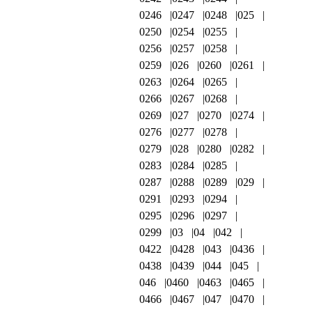
0246
0247
0248
025
0250
0254
0255
0256
0257
0258
0259
026
0260
0261
0263
0264
0265
0266
0267
0268
0269
027
0270
0274
0276
0277
0278
0279
028
0280
0282
0283
0284
0285
0287
0288
0289
029
0291
0293
0294
0295
0296
0297
0299
03
04
042
0422
0428
043
0436
0438
0439
044
045
046
0460
0463
0465
0466
0467
047
0470