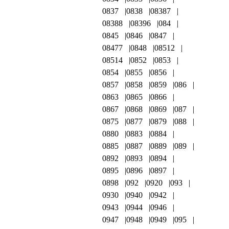
0837
0838
08387
08388
08396
084
0845
0846
0847
08477
0848
08512
08514
0852
0853
0854
0855
0856
0857
0858
0859
086
0863
0865
0866
0867
0868
0869
087
0875
0877
0879
088
0880
0883
0884
0885
0887
0889
089
0892
0893
0894
0895
0896
0897
0898
092
0920
093
0930
0940
0942
0943
0944
0946
0947
0948
0949
095