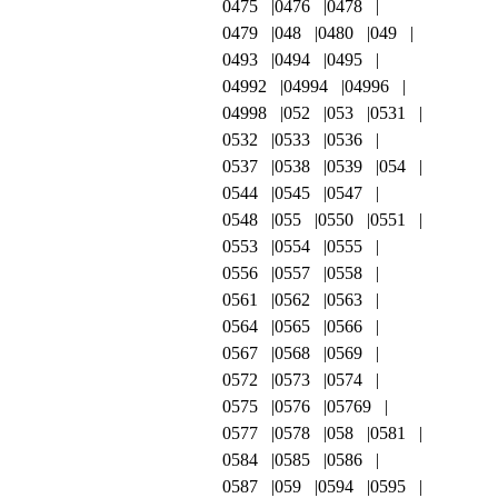
0475
0476
0478
0479
048
0480
049
0493
0494
0495
04992
04994
04996
04998
052
053
0531
0532
0533
0536
0537
0538
0539
054
0544
0545
0547
0548
055
0550
0551
0553
0554
0555
0556
0557
0558
0561
0562
0563
0564
0565
0566
0567
0568
0569
0572
0573
0574
0575
0576
05769
0577
0578
058
0581
0584
0585
0586
0587
059
0594
0595